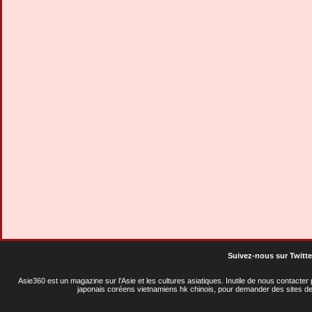
Suivez-nous sur Twitte
Asie360 est un magazine sur l'Asie et les cultures asiatiques
. Inutile de nous contacte
japonais coréens vietnamiens hk chinois, pour demander des sites de