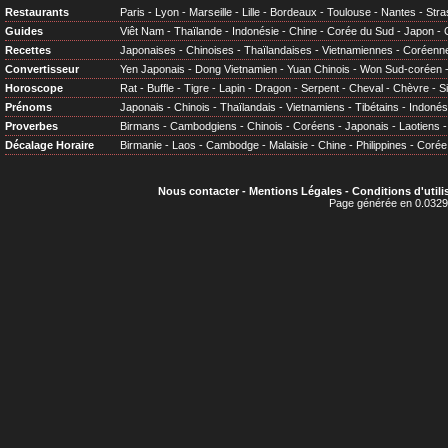
Restaurants
Paris
-
Lyon
-
Marseille
-
Lille
-
Bordeaux
-
Toulouse
-
Nantes
-
Stra
Guides
Viêt Nam
-
Thaïlande
-
Indonésie
-
Chine
-
Corée du Sud
-
Japon
-
Recettes
Japonaises
-
Chinoises
-
Thaïlandaises
-
Vietnamiennes
-
Coréenn
Convertisseur
Yen Japonais
-
Dong Vietnamien
-
Yuan Chinois
-
Won Sud-coréen
Horoscope
Rat
-
Buffle
-
Tigre
-
Lapin
-
Dragon
-
Serpent
-
Cheval
-
Chèvre
-
S
Prénoms
Japonais
-
Chinois
-
Thaïlandais
-
Vietnamiens
-
Tibétains
-
Indonés
Proverbes
Birmans
-
Cambodgiens
-
Chinois
-
Coréens
-
Japonais
-
Laotiens
Décalage Horaire
Birmanie
-
Laos
-
Cambodge
-
Malaisie
-
Chine
-
Philippines
-
Corée
Nous contacter
-
Mentions Légales
-
Conditions d'utili
Page générée en 0.0329