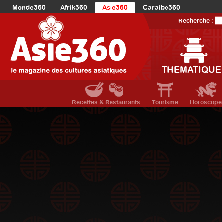
Monde360
Afrik360
Asie360
Caraibe360
Europe360
AmériqueLatine360
AmériqueDuNord360
Recherche :
Océanie360
Orient360
THEMATIQUE
Recettes & Restaurants
Tourisme
Horoscope