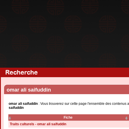
Recherche
omar ali saifuddin
omar ali saifuddin
: Vous trouverez sur cette page l'ensemble des contenus a
saifuddin
Fiche
Traits culturels - omar ali saifuddin