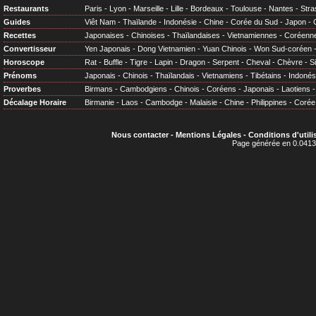
Restaurants
Paris
-
Lyon
-
Marseille
-
Lille
-
Bordeaux
-
Toulouse
-
Nantes
-
Stra
Guides
Viêt Nam
-
Thaïlande
-
Indonésie
-
Chine
-
Corée du Sud
-
Japon
-
Recettes
Japonaises
-
Chinoises
-
Thaïlandaises
-
Vietnamiennes
-
Coréenn
Convertisseur
Yen Japonais
-
Dong Vietnamien
-
Yuan Chinois
-
Won Sud-coréen
Horoscope
Rat
-
Buffle
-
Tigre
-
Lapin
-
Dragon
-
Serpent
-
Cheval
-
Chèvre
-
S
Prénoms
Japonais
-
Chinois
-
Thaïlandais
-
Vietnamiens
-
Tibétains
-
Indonés
Proverbes
Birmans
-
Cambodgiens
-
Chinois
-
Coréens
-
Japonais
-
Laotiens
Décalage Horaire
Birmanie
-
Laos
-
Cambodge
-
Malaisie
-
Chine
-
Philippines
-
Corée
Nous contacter
-
Mentions Légales
-
Conditions d'utili
Page générée en 0.0413