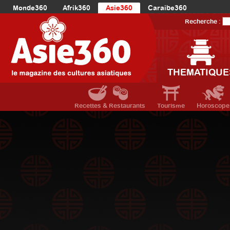
Monde360
Afrik360
Asie360
Caraibe360
Europe360
AmériqueLatine360
AmériqueDuNord360
Recherche :
Océanie360
Orient360
THEMATIQUE
Recettes & Restaurants
Tourisme
Horoscope