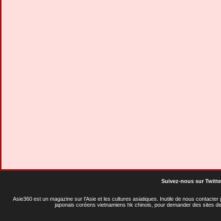
Suivez-nous sur Twitte
Asie360 est un magazine sur l'Asie et les cultures asiatiques
. Inutile de nous contacte
japonais coréens vietnamiens hk chinois, pour demander des sites de