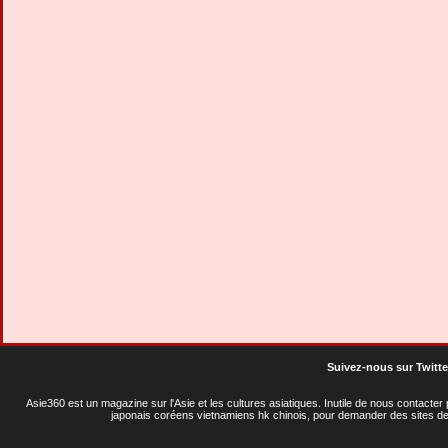
Suivez-nous sur Twitte
Asie360 est un magazine sur l'Asie et les cultures asiatiques
. Inutile de nous contacte
japonais coréens vietnamiens hk chinois, pour demander des sites de