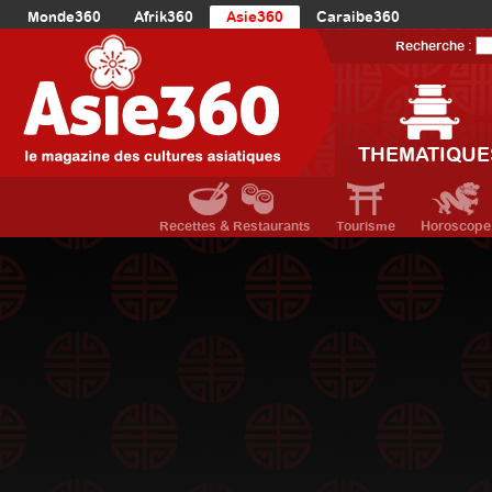
Monde360
Afrik360
Asie360
Caraibe360
Europe360
AmériqueLatine360
AmériqueDuNord360
Recherche :
Océanie360
Orient360
THEMATIQUE
Recettes & Restaurants
Tourisme
Horoscope