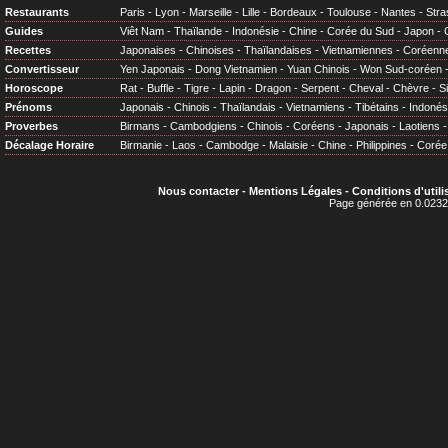
Restaurants
Paris
-
Lyon
-
Marseille
-
Lille
-
Bordeaux
-
Toulouse
-
Nantes
-
Stra
Guides
Viêt Nam
-
Thaïlande
-
Indonésie
-
Chine
-
Corée du Sud
-
Japon
-
Recettes
Japonaises
-
Chinoises
-
Thaïlandaises
-
Vietnamiennes
-
Coréenn
Convertisseur
Yen Japonais
-
Dong Vietnamien
-
Yuan Chinois
-
Won Sud-coréen
Horoscope
Rat
-
Buffle
-
Tigre
-
Lapin
-
Dragon
-
Serpent
-
Cheval
-
Chèvre
-
S
Prénoms
Japonais
-
Chinois
-
Thaïlandais
-
Vietnamiens
-
Tibétains
-
Indonés
Proverbes
Birmans
-
Cambodgiens
-
Chinois
-
Coréens
-
Japonais
-
Laotiens
Décalage Horaire
Birmanie
-
Laos
-
Cambodge
-
Malaisie
-
Chine
-
Philippines
-
Corée
Nous contacter
-
Mentions Légales
-
Conditions d'utili
Page générée en 0.0232