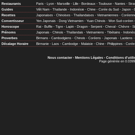
Restaurants
Paris
-
Lyon
-
Marseille
-
Lille
-
Bordeaux
-
Toulouse
-
Nantes
-
Stra
Guides
Viêt Nam
-
Thaïlande
-
Indonésie
-
Chine
-
Corée du Sud
-
Japon
-
Recettes
Japonaises
-
Chinoises
-
Thaïlandaises
-
Vietnamiennes
-
Coréenn
Convertisseur
Yen Japonais
-
Dong Vietnamien
-
Yuan Chinois
-
Won Sud-coréen
Horoscope
Rat
-
Buffle
-
Tigre
-
Lapin
-
Dragon
-
Serpent
-
Cheval
-
Chèvre
-
S
Prénoms
Japonais
-
Chinois
-
Thaïlandais
-
Vietnamiens
-
Tibétains
-
Indonés
Proverbes
Birmans
-
Cambodgiens
-
Chinois
-
Coréens
-
Japonais
-
Laotiens
Décalage Horaire
Birmanie
-
Laos
-
Cambodge
-
Malaisie
-
Chine
-
Philippines
-
Corée
Nous contacter
-
Mentions Légales
-
Conditions d'utili
Page générée en 0.0399