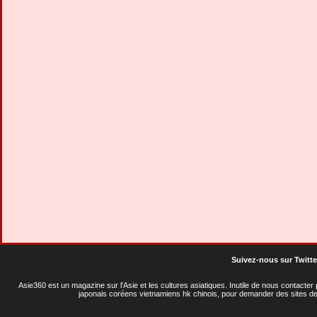
Suivez-nous sur Twitte
Asie360 est un magazine sur l'Asie et les cultures asiatiques
. Inutile de nous contacte
japonais coréens vietnamiens hk chinois, pour demander des sites de