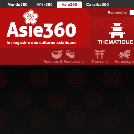
Monde360
Afrik360
Asie360
Caraibe360
Europe360
AmériqueLatine360
AmériqueDuNord360
Recherche :
Océanie360
Orient360
THEMATIQUE
Recettes & Restaurants
Tourisme
Horoscope