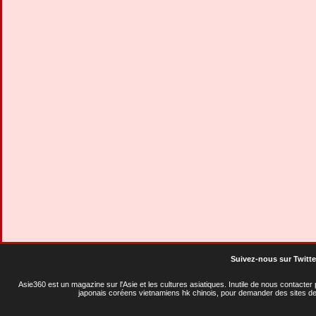
Suivez-nous sur Twitte
Asie360 est un magazine sur l'Asie et les cultures asiatiques
. Inutile de nous contacte
japonais coréens vietnamiens hk chinois, pour demander des sites de