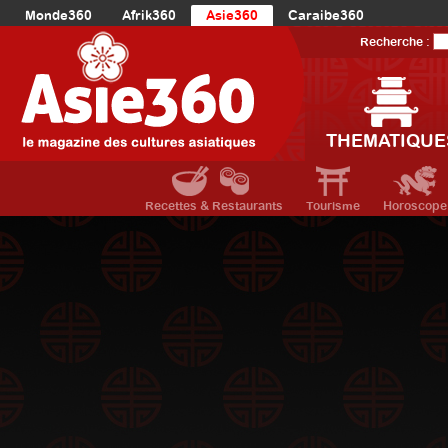
Monde360
Afrik360
Asie360
Caraibe360
Europe360
AmériqueLatine360
AmériqueDuNord360
Recherche :
Océanie360
Orient360
THEMATIQUE
Recettes & Restaurants
Tourisme
Horoscope