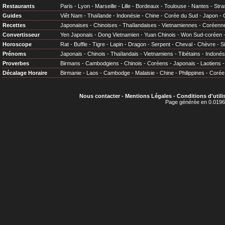
Restaurants
Paris
-
Lyon
-
Marseille
-
Lille
-
Bordeaux
-
Toulouse
-
Nantes
-
Stra
Guides
Viêt Nam
-
Thaïlande
-
Indonésie
-
Chine
-
Corée du Sud
-
Japon
-
Recettes
Japonaises
-
Chinoises
-
Thaïlandaises
-
Vietnamiennes
-
Coréenn
Convertisseur
Yen Japonais
-
Dong Vietnamien
-
Yuan Chinois
-
Won Sud-coréen
Horoscope
Rat
-
Buffle
-
Tigre
-
Lapin
-
Dragon
-
Serpent
-
Cheval
-
Chèvre
-
S
Prénoms
Japonais
-
Chinois
-
Thaïlandais
-
Vietnamiens
-
Tibétains
-
Indonés
Proverbes
Birmans
-
Cambodgiens
-
Chinois
-
Coréens
-
Japonais
-
Laotiens
Décalage Horaire
Birmanie
-
Laos
-
Cambodge
-
Malaisie
-
Chine
-
Philippines
-
Corée
Nous contacter
-
Mentions Légales
-
Conditions d'utili
Page générée en 0.0196