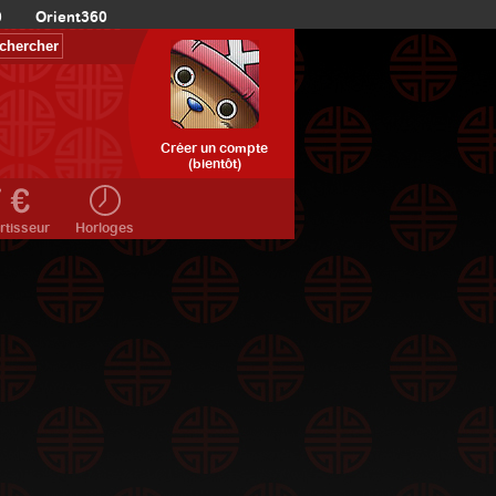
0
Orient360
Créer un compte
(bientôt)
rtisseur
Horloges