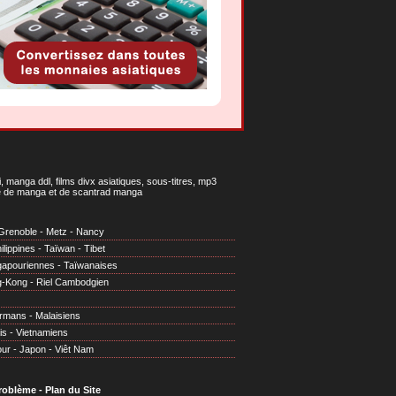
 manga ddl, films divx asiatiques, sous-titres, mp3
gne de manga et de scantrad manga
Grenoble
-
Metz
-
Nancy
ilippines
-
Taïwan
-
Tibet
gapouriennes
-
Taïwanaises
g-Kong
-
Riel Cambodgien
irmans
-
Malaisiens
is
-
Vietnamiens
our
-
Japon
-
Viêt Nam
problème
-
Plan du Site