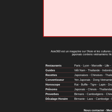
Asie360 est un magazine sur l'Asie et les cultures 
japonais coréens vietnamiens hk 
Restaurants
Paris
-
Lyon
-
Marseille
-
Lille
-
Guides
Viêt Nam
-
Thaïlande
-
Indonés
Recettes
Japonaises
-
Chinoises
-
Thaïl
Convertisseur
Yen Japonais
-
Dong Vietnami
Horoscope
Rat
-
Buffle
-
Tigre
-
Lapin
-
Dr
Prénoms
Japonais
-
Chinois
-
Thaïlandai
Proverbes
Birmans
-
Cambodgiens
-
Chin
Décalage Horaire
Birmanie
-
Laos
-
Cambodge
-
Nous contacter
-
Men