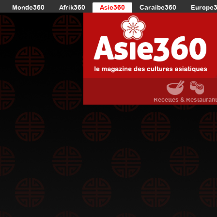
Monde360
Afrik360
Asie360
Caraibe360
Europe
Recettes & Restauran