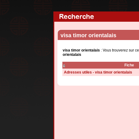
Recherche
visa timor orientalais
visa timor orientalais
: Vous trouverez sur c
orientalais
Fiche
Adresses utiles - visa timor orientalais