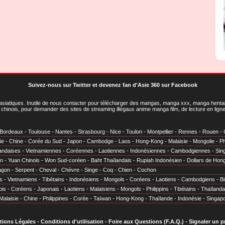
Suivez-nous sur Twitter
et
devenez fan d'Asie 360 sur Facebook
asiatiques
. Inutile de nous contacter pour télécharger des mangas, manga xxx, manga hentai,
chinois, pour demander des sites de streaming illégaux anime manga film, de lecture en li
Bordeaux
-
Toulouse
-
Nantes
-
Strasbourg
-
Nice
-
Toulon
-
Montpellier
-
Rennes
-
Rouen
-
ie
-
Chine
-
Corée du Sud
-
Japon
-
Cambodge
-
Laos
-
Hong-Kong
-
Malaisie
-
Mongolie
-
Ph
andaises
-
Vietnamiennes
-
Coréennes
-
Laotiennes
-
Indonésiennes
-
Cambodgiennes
-
Sin
en
-
Yuan Chinois
-
Won Sud-coréen
-
Baht Thaïlandais
-
Rupiah Indonésien
-
Dollars de Hon
agon
-
Serpent
-
Cheval
-
Chèvre
-
Singe
-
Coq
-
Chien
-
Cochon
s
-
Vietnamiens
-
Tibétains
-
Indonésiens
-
Mongols
-
Coréens
-
Laotiens
-
Cambodgiens
-
B
ois
-
Coréens
-
Japonais
-
Laotiens
-
Malaisiens
-
Mongols
-
Philippins
-
Tibétains
-
Thaïlanda
Malaisie
-
Chine
-
Philippines
-
Corée
-
Taïwan
-
Hong-Kong
-
Thaïlande
-
Indonésie
-
Singap
tions Légales
-
Conditions d'utilisation
-
Foire aux Questions (F.A.Q.)
-
Signaler un 