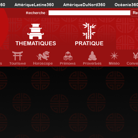
360
AmériqueLatine360
AmériqueDuNord360
Océanie36
Recherche :
THEMATIQUES
PRATIQUE
ts
Tourisme
Horoscope
Prénoms
Proverbes
Météo
Conve