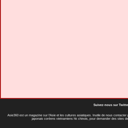
Suivez-nous sur Twitte
Asie360 est un magazine sur l'Asie et les cultures asiatiques
. Inutile de nous contacte
japonais coréens vietnamiens hk chinois, pour demander des sites de