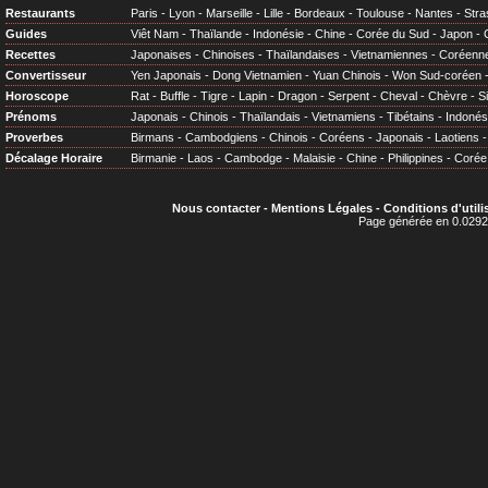
Restaurants
Paris
-
Lyon
-
Marseille
-
Lille
-
Bordeaux
-
Toulouse
-
Nantes
-
Stra
Guides
Viêt Nam
-
Thaïlande
-
Indonésie
-
Chine
-
Corée du Sud
-
Japon
-
Recettes
Japonaises
-
Chinoises
-
Thaïlandaises
-
Vietnamiennes
-
Coréenn
Convertisseur
Yen Japonais
-
Dong Vietnamien
-
Yuan Chinois
-
Won Sud-coréen
Horoscope
Rat
-
Buffle
-
Tigre
-
Lapin
-
Dragon
-
Serpent
-
Cheval
-
Chèvre
-
S
Prénoms
Japonais
-
Chinois
-
Thaïlandais
-
Vietnamiens
-
Tibétains
-
Indonés
Proverbes
Birmans
-
Cambodgiens
-
Chinois
-
Coréens
-
Japonais
-
Laotiens
Décalage Horaire
Birmanie
-
Laos
-
Cambodge
-
Malaisie
-
Chine
-
Philippines
-
Corée
Nous contacter
-
Mentions Légales
-
Conditions d'utili
Page générée en 0.0292