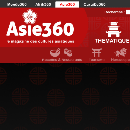
Monde360
Afrik360
Asie360
Caraibe360
Europe360
AmériqueLatine360
AmériqueDuNord360
Recherche :
Océanie360
Orient360
THEMATIQUE
Recettes & Restaurants
Tourisme
Horoscope