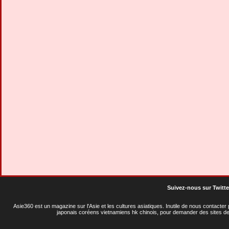
Suivez-nous sur Twitte
Asie360 est un magazine sur l'Asie et les cultures asiatiques
. Inutile de nous contacte
japonais coréens vietnamiens hk chinois, pour demander des sites de