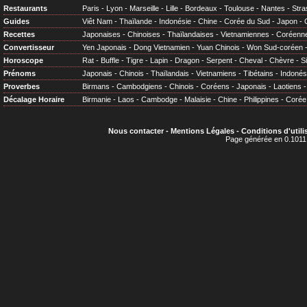
Restaurants
Paris
-
Lyon
-
Marseille
-
Lille
-
Bordeaux
-
Toulouse
-
Nantes
-
Stra
Guides
Viêt Nam
-
Thaïlande
-
Indonésie
-
Chine
-
Corée du Sud
-
Japon
-
Recettes
Japonaises
-
Chinoises
-
Thaïlandaises
-
Vietnamiennes
-
Coréenn
Convertisseur
Yen Japonais
-
Dong Vietnamien
-
Yuan Chinois
-
Won Sud-coréen
Horoscope
Rat
-
Buffle
-
Tigre
-
Lapin
-
Dragon
-
Serpent
-
Cheval
-
Chèvre
-
S
Prénoms
Japonais
-
Chinois
-
Thaïlandais
-
Vietnamiens
-
Tibétains
-
Indonés
Proverbes
Birmans
-
Cambodgiens
-
Chinois
-
Coréens
-
Japonais
-
Laotiens
Décalage Horaire
Birmanie
-
Laos
-
Cambodge
-
Malaisie
-
Chine
-
Philippines
-
Corée
Nous contacter
-
Mentions Légales
-
Conditions d'utili
Page générée en 0.1011