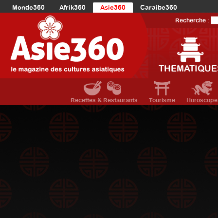
Monde360
Afrik360
Asie360
Caraibe360
Europe360
AmériqueLatine360
AmériqueDuNord360
Recherche :
Océanie360
Orient360
THEMATIQUE
Recettes & Restaurants
Tourisme
Horoscope