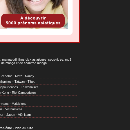
 manga ddl, films divx asiatiques, sous-titres, mp3
gne de manga et de scantrad manga
Grenoble
-
Metz
-
Nancy
ilippines
-
Taïwan
-
Tibet
gapouriennes
-
Taïwanaises
g-Kong
-
Riel Cambodgien
irmans
-
Malaisiens
is
-
Vietnamiens
our
-
Japon
-
Viêt Nam
problème
-
Plan du Site