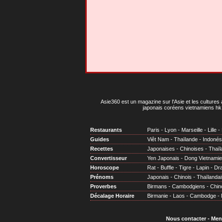
Asie360 est un magazine sur l'Asie et les cultures 
japonais coréens vietnamiens hk 
Restaurants
Paris
-
Lyon
-
Marseille
-
Lille
-
Guides
Viêt Nam
-
Thaïlande
-
Indonés
Recettes
Japonaises
-
Chinoises
-
Thaïl
Convertisseur
Yen Japonais
-
Dong Vietnami
Horoscope
Rat
-
Buffle
-
Tigre
-
Lapin
-
Dr
Prénoms
Japonais
-
Chinois
-
Thaïlandai
Proverbes
Birmans
-
Cambodgiens
-
Chin
Décalage Horaire
Birmanie
-
Laos
-
Cambodge
-
Nous contacter
-
Men