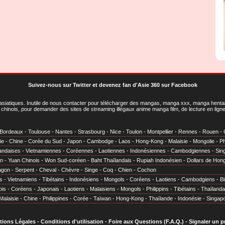
Suivez-nous sur Twitter
et
devenez fan d'Asie 360 sur Facebook
asiatiques
. Inutile de nous contacter pour télécharger des mangas, manga xxx, manga hentai,
chinois, pour demander des sites de streaming illégaux anime manga film, de lecture en li
Bordeaux
-
Toulouse
-
Nantes
-
Strasbourg
-
Nice
-
Toulon
-
Montpellier
-
Rennes
-
Rouen
-
ie
-
Chine
-
Corée du Sud
-
Japon
-
Cambodge
-
Laos
-
Hong-Kong
-
Malaisie
-
Mongolie
-
Ph
andaises
-
Vietnamiennes
-
Coréennes
-
Laotiennes
-
Indonésiennes
-
Cambodgiennes
-
Sin
en
-
Yuan Chinois
-
Won Sud-coréen
-
Baht Thaïlandais
-
Rupiah Indonésien
-
Dollars de Hon
agon
-
Serpent
-
Cheval
-
Chèvre
-
Singe
-
Coq
-
Chien
-
Cochon
s
-
Vietnamiens
-
Tibétains
-
Indonésiens
-
Mongols
-
Coréens
-
Laotiens
-
Cambodgiens
-
B
ois
-
Coréens
-
Japonais
-
Laotiens
-
Malaisiens
-
Mongols
-
Philippins
-
Tibétains
-
Thaïlanda
Malaisie
-
Chine
-
Philippines
-
Corée
-
Taïwan
-
Hong-Kong
-
Thaïlande
-
Indonésie
-
Singap
tions Légales
-
Conditions d'utilisation
-
Foire aux Questions (F.A.Q.)
-
Signaler un 