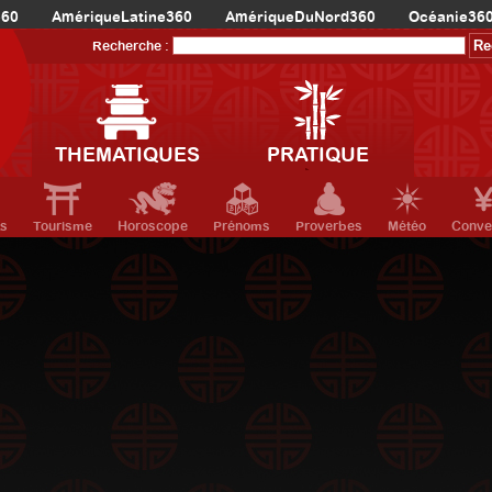
360
AmériqueLatine360
AmériqueDuNord360
Océanie36
Recherche :
THEMATIQUES
PRATIQUE
ts
Tourisme
Horoscope
Prénoms
Proverbes
Météo
Conve