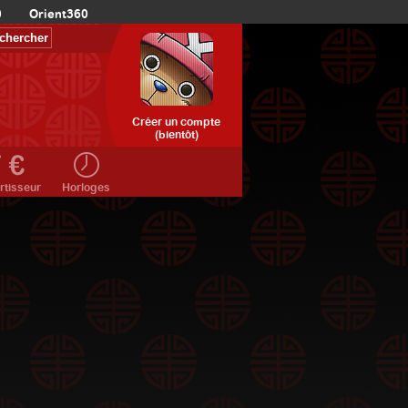
0
Orient360
Créer un compte
(bientôt)
rtisseur
Horloges