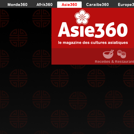
Monde360
Afrik360
Asie360
Caraibe360
Europe
Recettes & Restauran