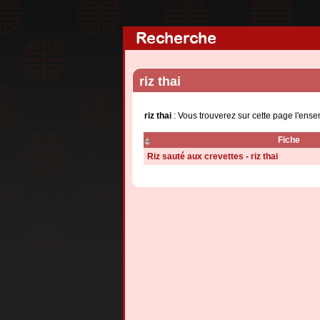
Recherche
riz thai
riz thai
: Vous trouverez sur cette page l'ens
Fiche
Riz sauté aux crevettes - riz thai