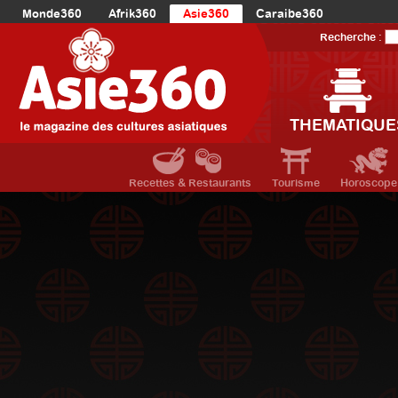
Monde360
Afrik360
Asie360
Caraibe360
Europe360
AmériqueLatine360
AmériqueDuNord360
Recherche :
Océanie360
Orient360
THEMATIQUE
Recettes & Restaurants
Tourisme
Horoscope