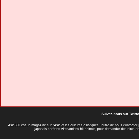
Suivez-nous sur Twitte
Asie360 est un magazine sur l'Asie et les cultures asiatiques
. Inutile de nous contacte
japonais coréens vietnamiens hk chinois, pour demander des sites de