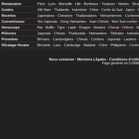
Restaurants
Paris
-
Lyon
-
Marseille
-
Lille
-
Bordeaux
-
Toulouse
-
Nantes
-
Stra
Guides
Viêt Nam
-
Thaïlande
-
Indonésie
-
Chine
-
Corée du Sud
-
Japon
-
Recettes
Japonaises
-
Chinoises
-
Thaïlandaises
-
Vietnamiennes
-
Coréenn
Convertisseur
Yen Japonais
-
Dong Vietnamien
-
Yuan Chinois
-
Won Sud-coréen
Horoscope
Rat
-
Buffle
-
Tigre
-
Lapin
-
Dragon
-
Serpent
-
Cheval
-
Chèvre
-
S
Prénoms
Japonais
-
Chinois
-
Thaïlandais
-
Vietnamiens
-
Tibétains
-
Indonés
Proverbes
Birmans
-
Cambodgiens
-
Chinois
-
Coréens
-
Japonais
-
Laotiens
Décalage Horaire
Birmanie
-
Laos
-
Cambodge
-
Malaisie
-
Chine
-
Philippines
-
Corée
Nous contacter
-
Mentions Légales
-
Conditions d'utili
Page générée en 0.0586