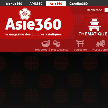
Monde360
Afrik360
Asie360
Caraibe360
Europe360
AmériqueLatine360
AmériqueDuNord360
Recherche :
Océanie360
Orient360
THEMATIQUE
Recettes & Restaurants
Tourisme
Horoscope