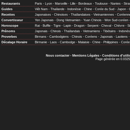
Restaurants
Paris
-
Lyon
-
Marseille
-
Lille
-
Bordeaux
-
Toulouse
-
Nantes
-
Stra
Guides
Viêt Nam
-
Thaïlande
-
Indonésie
-
Chine
-
Corée du Sud
-
Japon
-
Recettes
Japonaises
-
Chinoises
-
Thaïlandaises
-
Vietnamiennes
-
Coréenn
Convertisseur
Yen Japonais
-
Dong Vietnamien
-
Yuan Chinois
-
Won Sud-coréen
Horoscope
Rat
-
Buffle
-
Tigre
-
Lapin
-
Dragon
-
Serpent
-
Cheval
-
Chèvre
-
S
Prénoms
Japonais
-
Chinois
-
Thaïlandais
-
Vietnamiens
-
Tibétains
-
Indonés
Proverbes
Birmans
-
Cambodgiens
-
Chinois
-
Coréens
-
Japonais
-
Laotiens
Décalage Horaire
Birmanie
-
Laos
-
Cambodge
-
Malaisie
-
Chine
-
Philippines
-
Corée
Nous contacter
-
Mentions Légales
-
Conditions d'utili
Page générée en 0.0325