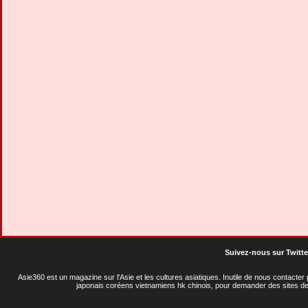
Suivez-nous sur Twitte
Asie360 est un magazine sur l'Asie et les cultures asiatiques
. Inutile de nous contacte
japonais coréens vietnamiens hk chinois, pour demander des sites de