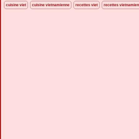
cuisine viet
cuisine vietnamienne
recettes viet
recettes vietnamie