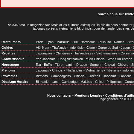
Suivez-nous sur Twitte
Asie360 est un magazine sur l'Asie et les cultures asiatiques
. Inutile de nous contacte
japonais coréens vietnamiens hk chinois, pour demander des sites de
Restaurants
Paris
-
Lyon
-
Marseille
-
Lille
-
Bordeaux
-
Toulouse
-
Nantes
-
Stra
Guides
Viêt Nam
-
Thaïlande
-
Indonésie
-
Chine
-
Corée du Sud
-
Japon
-
Recettes
Japonaises
-
Chinoises
-
Thaïlandaises
-
Vietnamiennes
-
Coréenn
Convertisseur
Yen Japonais
-
Dong Vietnamien
-
Yuan Chinois
-
Won Sud-coréen
Horoscope
Rat
-
Buffle
-
Tigre
-
Lapin
-
Dragon
-
Serpent
-
Cheval
-
Chèvre
-
S
Prénoms
Japonais
-
Chinois
-
Thaïlandais
-
Vietnamiens
-
Tibétains
-
Indonés
Proverbes
Birmans
-
Cambodgiens
-
Chinois
-
Coréens
-
Japonais
-
Laotiens
Décalage Horaire
Birmanie
-
Laos
-
Cambodge
-
Malaisie
-
Chine
-
Philippines
-
Corée
Nous contacter
-
Mentions Légales
-
Conditions d'utili
Page générée en 0.0301