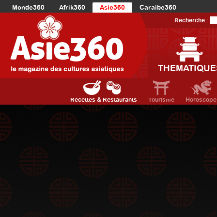
Monde360
Afrik360
Asie360
Caraibe360
Europe360
AmériqueLatine360
AmériqueDuNord360
Recherche :
Océanie360
Orient360
THEMATIQUE
Recettes & Restaurants
Tourisme
Horoscope