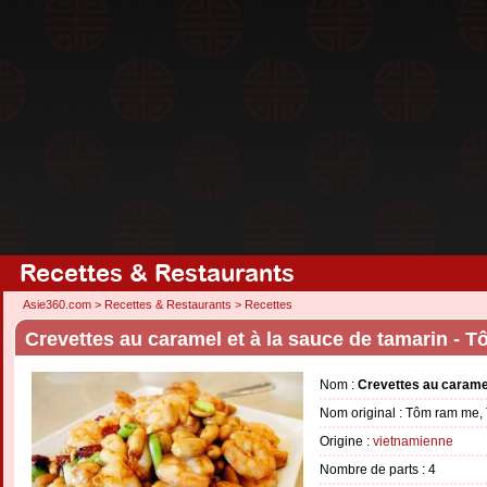
Recettes & Restaurants
Asie360.com
>
Recettes & Restaurants
>
Recettes
Crevettes au caramel et à la sauce de tamarin -
Nom :
Crevettes au caramel
Nom original : Tôm ram me
Origine :
vietnamienne
Nombre de parts :
4