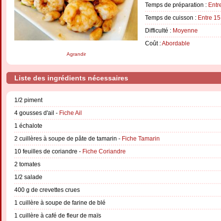
Temps de préparation :
Entr
Temps de cuisson :
Entre 15
Difficulté :
Moyenne
Coût :
Abordable
Agrandir
Liste des ingrédients nécessaires
1/2 piment
4 gousses d'ail -
Fiche Ail
1 échalote
2 cuillères à soupe de pâte de tamarin -
Fiche Tamarin
10 feuilles de coriandre -
Fiche Coriandre
2 tomates
1/2 salade
400 g de crevettes crues
1 cuillère à soupe de farine de blé
1 cuillère à café de fleur de maïs