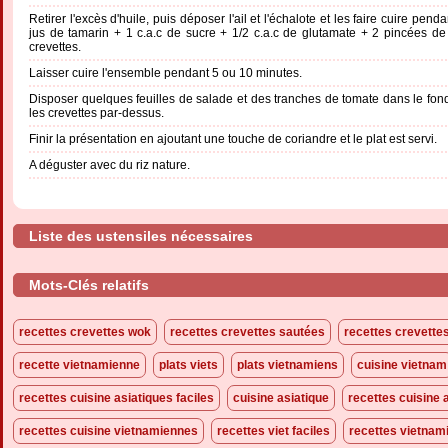
Retirer l'excès d'huile, puis déposer l'ail et l'échalote et les faire cuire pen
jus de tamarin + 1 c.a.c de sucre + 1/2 c.a.c de glutamate + 2 pincées de
crevettes.
Laisser cuire l'ensemble pendant 5 ou 10 minutes.
Disposer quelques feuilles de salade et des tranches de tomate dans le fon
les crevettes par-dessus.
Finir la présentation en ajoutant une touche de coriandre et le plat est servi.
A déguster avec du riz nature.
Liste des ustensiles nécessaires
Mots-Clés relatifs
recettes crevettes wok
recettes crevettes sautées
recettes crevette
recette vietnamienne
plats viets
plats vietnamiens
cuisine vietnam
recettes cuisine asiatiques faciles
cuisine asiatique
recettes cuisine 
recettes cuisine vietnamiennes
recettes viet faciles
recettes vietnam