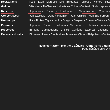
Restaurants
Paris
-
Lyon
-
Marseille
-
Lille
-
Bordeaux
-
Toulouse
-
Nantes
-
Stra
Guides
Viêt Nam
-
Thaïlande
-
Indonésie
-
Chine
-
Corée du Sud
-
Japon
-
Recettes
Japonaises
-
Chinoises
-
Thaïlandaises
-
Vietnamiennes
-
Coréenn
Convertisseur
Yen Japonais
-
Dong Vietnamien
-
Yuan Chinois
-
Won Sud-coréen
Horoscope
Rat
-
Buffle
-
Tigre
-
Lapin
-
Dragon
-
Serpent
-
Cheval
-
Chèvre
-
S
Prénoms
Japonais
-
Chinois
-
Thaïlandais
-
Vietnamiens
-
Tibétains
-
Indonés
Proverbes
Birmans
-
Cambodgiens
-
Chinois
-
Coréens
-
Japonais
-
Laotiens
Décalage Horaire
Birmanie
-
Laos
-
Cambodge
-
Malaisie
-
Chine
-
Philippines
-
Corée
Nous contacter
-
Mentions Légales
-
Conditions d'utili
Page générée en 0.04 