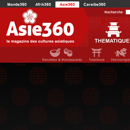
Monde360
Afrik360
Asie360
Caraibe360
Europe360
AmériqueLatine360
AmériqueDuNord360
Recherche :
Océanie360
Orient360
THEMATIQUE
Recettes & Restaurants
Tourisme
Horoscope