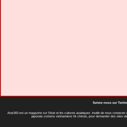
Suivez-nous sur Twitte
Asie360 est un magazine sur l'Asie et les cultures asiatiques
. Inutile de nous contacte
japonais coréens vietnamiens hk chinois, pour demander des sites de