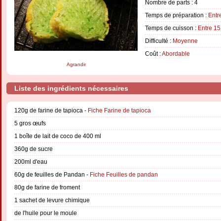
Nombre de parts :
4
Temps de préparation :
Entr
Temps de cuisson :
Entre 15
Difficulté :
Moyenne
Coût :
Abordable
Agrandir
Liste des ingrédients nécessaires
120g de farine de tapioca -
Fiche Farine de tapioca
5 gros œufs
1 boîte de lait de coco de 400 ml
360g de sucre
200ml d'eau
60g de feuilles de Pandan -
Fiche Feuilles de pandan
80g de farine de froment
1 sachet de levure chimique
de l'huile pour le moule