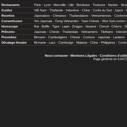
Restaurants
Paris
-
Lyon
-
Marseille
-
Lille
-
Bordeaux
-
Toulouse
-
Nantes
-
Stra
Guides
Viêt Nam
-
Thaïlande
-
Indonésie
-
Chine
-
Corée du Sud
-
Japon
-
Recettes
Japonaises
-
Chinoises
-
Thaïlandaises
-
Vietnamiennes
-
Coréenn
Convertisseur
Yen Japonais
-
Dong Vietnamien
-
Yuan Chinois
-
Won Sud-coréen
Horoscope
Rat
-
Buffle
-
Tigre
-
Lapin
-
Dragon
-
Serpent
-
Cheval
-
Chèvre
-
S
Prénoms
Japonais
-
Chinois
-
Thaïlandais
-
Vietnamiens
-
Tibétains
-
Indonés
Proverbes
Birmans
-
Cambodgiens
-
Chinois
-
Coréens
-
Japonais
-
Laotiens
Décalage Horaire
Birmanie
-
Laos
-
Cambodge
-
Malaisie
-
Chine
-
Philippines
-
Corée
Nous contacter
-
Mentions Légales
-
Conditions d'utili
Page générée en 0.0472