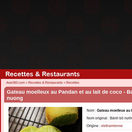
Recettes & Restaurants
Asie360.com
>
Recettes & Restaurants
>
Recettes
Gateau moelleux au Pandan et au lait de coco -
nuong
Nom :
Gateau moelleux au P
Nom original : Bánh bò nư
Origine :
vietnamienne