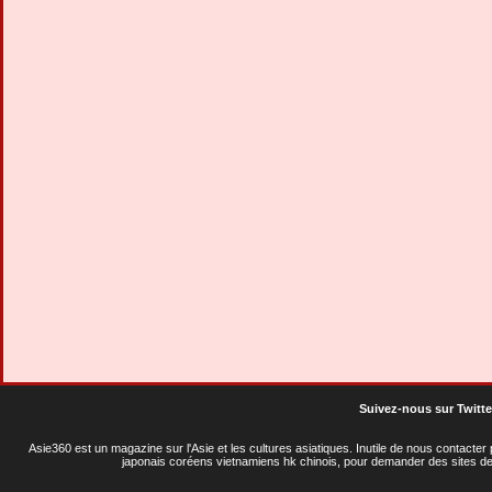
Suivez-nous sur Twitte
Asie360 est un magazine sur l'Asie et les cultures asiatiques
. Inutile de nous contacte
japonais coréens vietnamiens hk chinois, pour demander des sites de