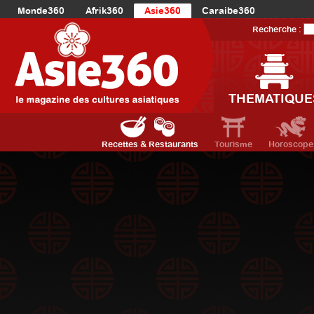
Monde360
Afrik360
Asie360
Caraibe360
Europe360
AmériqueLatine360
AmériqueDuNord360
Recherche :
Océanie360
Orient360
THEMATIQUE
Recettes & Restaurants
Tourisme
Horoscope