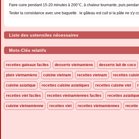
Faire cuire pendant 15-20 minutes à 200°C, à chaleur tournante, puis penda
Tester la consistance avec une baguette : le gâteau est cuit si la pâte ne s'y co
Liste des ustensiles nécessaires
Mots-Clés relatifs
recettes gateaux faciles
desserts vietnamiens
desserts lait de coco
plats vietnamiens
cuisine vietnam
recettes vietnam
recettes cuisin
cuisine asiatique
recettes cuisine asiatiques
recettes cuisine viet
r
recettes viet faciles
recettes vietnamiennes faciles
recettes asiatiqu
cuisine vietnamienne
recettes viet
recettes vietnamiennes
recette