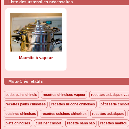
Liste des ustensiles nécessaires
Marmite à vapeur
Mots-Clés relatifs
petits pains chinois
recettes chinoises vapeur
recettes asiatiques va
recettes pains chinoises
recettes brioche chinoises
pâtisserie chinoi
cuisines chinoises
recettes cuisines chinoises
recettes asiatiques
plats chinoises
cuisiner chinois
recette banh bao
recettes mantou