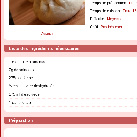
Temps de préparation :
Entr
Temps de cuisson :
Entre 15
Difficulté :
Moyenne
Coût :
Pas très cher
Agrandir
Liste des ingrédients nécessaires
1 cs d’huile d’arachide
7g de saindoux
275g de farine
½ cc de levure déshydratée
175 ml d’eau tiède
1 cc de sucre
Préparation