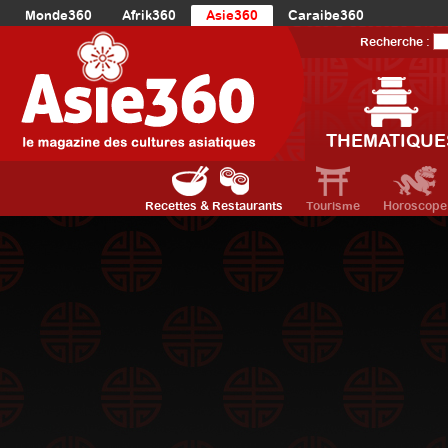
Monde360
Afrik360
Asie360
Caraibe360
Europe360
AmériqueLatine360
AmériqueDuNord360
Recherche :
Océanie360
Orient360
THEMATIQUE
Recettes & Restaurants
Tourisme
Horoscope