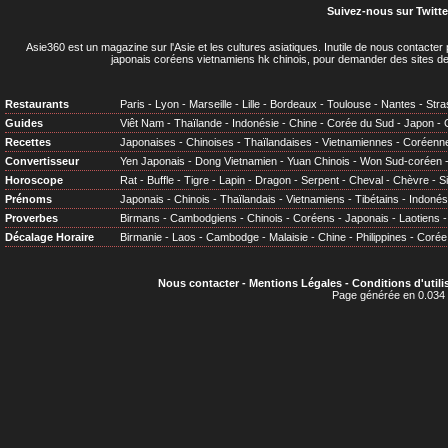
Suivez-nous sur Twitte
Asie360 est un magazine sur l'Asie et les cultures asiatiques
. Inutile de nous contacte
japonais coréens vietnamiens hk chinois, pour demander des sites de
Restaurants
Paris
-
Lyon
-
Marseille
-
Lille
-
Bordeaux
-
Toulouse
-
Nantes
-
Stra
Guides
Viêt Nam
-
Thaïlande
-
Indonésie
-
Chine
-
Corée du Sud
-
Japon
-
Recettes
Japonaises
-
Chinoises
-
Thaïlandaises
-
Vietnamiennes
-
Coréenn
Convertisseur
Yen Japonais
-
Dong Vietnamien
-
Yuan Chinois
-
Won Sud-coréen
Horoscope
Rat
-
Buffle
-
Tigre
-
Lapin
-
Dragon
-
Serpent
-
Cheval
-
Chèvre
-
S
Prénoms
Japonais
-
Chinois
-
Thaïlandais
-
Vietnamiens
-
Tibétains
-
Indonés
Proverbes
Birmans
-
Cambodgiens
-
Chinois
-
Coréens
-
Japonais
-
Laotiens
Décalage Horaire
Birmanie
-
Laos
-
Cambodge
-
Malaisie
-
Chine
-
Philippines
-
Corée
Nous contacter
-
Mentions Légales
-
Conditions d'utili
Page générée en 0.034 