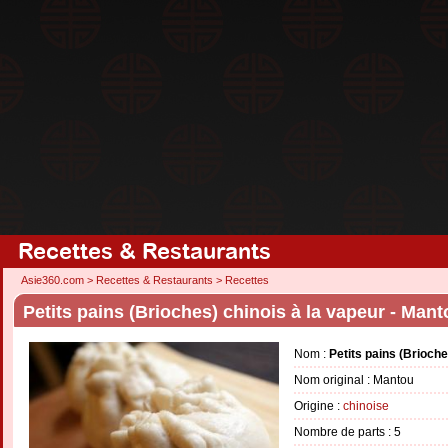
Recettes & Restaurants
Asie360.com
>
Recettes & Restaurants
>
Recettes
Petits pains (Brioches) chinois à la vapeur - Mant
Nom :
Petits pains (Brioche
Nom original : Mantou
Origine :
chinoise
Nombre de parts :
5