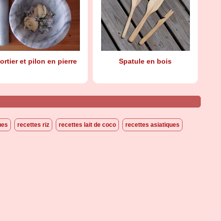
ortier et pilon en pierre
Spatule en bois
ues
recettes riz
recettes lait de coco
recettes asiatiques