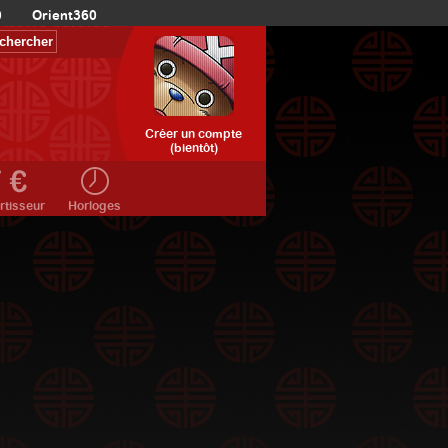
0
Orient360
Créer un compte
(bientôt)
rtisseur
Horloges