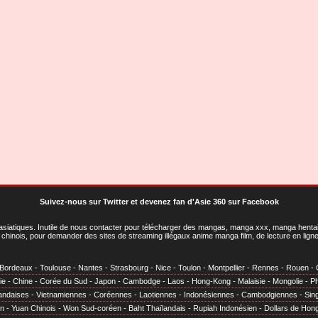
Suivez-nous sur Twitter
et
devenez fan d'Asie 360 sur Facebook
asiatiques
. Inutile de nous contacter pour télécharger des mangas, manga xxx, manga hentai,
chinois, pour demander des sites de streaming illégaux anime manga film, de lecture en li
Bordeaux
-
Toulouse
-
Nantes
-
Strasbourg
-
Nice
-
Toulon
-
Montpellier
-
Rennes
-
Rouen
-
ie
-
Chine
-
Corée du Sud
-
Japon
-
Cambodge
-
Laos
-
Hong-Kong
-
Malaisie
-
Mongolie
-
Ph
andaises
-
Vietnamiennes
-
Coréennes
-
Laotiennes
-
Indonésiennes
-
Cambodgiennes
-
Sin
en
-
Yuan Chinois
-
Won Sud-coréen
-
Baht Thaïlandais
-
Rupiah Indonésien
-
Dollars de Hon