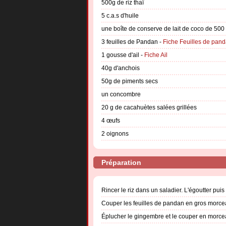
500g de riz thaï
5 c.a.s d'huile
une boîte de conserve de lait de coco de 500
3 feuilles de Pandan -
Fiche Feuilles de pan
1 gousse d'ail -
Fiche Ail
40g d'anchois
50g de piments secs
un concombre
20 g de cacahuètes salées grillées
4 œufs
2 oignons
Préparation
Rincer le riz dans un saladier. L'égoutter puis
Couper les feuilles de pandan en gros morce
Éplucher le gingembre et le couper en morce