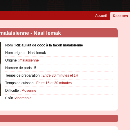
Accueil
Recettes
 malaisienne - Nasi lemak
Nom :
Riz au lait de coco à la façon malaisienne
Nom original : Nasi lemak
Origine :
malaisienne
Nombre de parts :
5
Temps de préparation :
Entre 30 minutes et 1H
Temps de cuisson :
Entre 15 et 30 minutes
Difficulté :
Moyenne
Coût :
Abordable