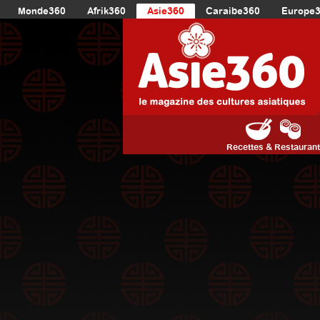
Monde360
Afrik360
Asie360
Caraibe360
Europe
Recettes & Restauran