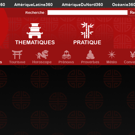
360
AmériqueLatine360
AmériqueDuNord360
Océanie36
Recherche :
THEMATIQUES
PRATIQUE
ts
Tourisme
Horoscope
Prénoms
Proverbes
Météo
Conve