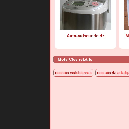
Auto-cuiseur de riz
M
Mots-Clés relatifs
recettes malaisiennes
recettes riz asiatiq