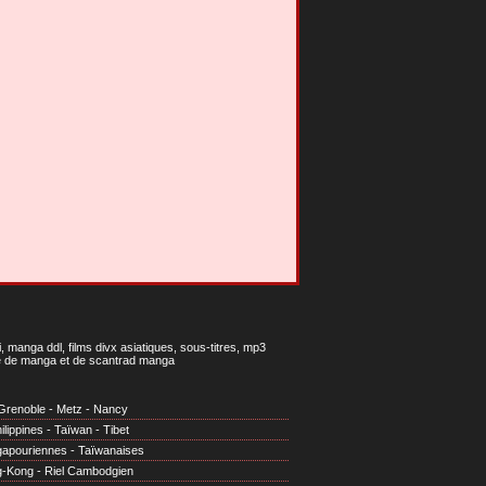
 manga ddl, films divx asiatiques, sous-titres, mp3
gne de manga et de scantrad manga
Grenoble
-
Metz
-
Nancy
ilippines
-
Taïwan
-
Tibet
gapouriennes
-
Taïwanaises
g-Kong
-
Riel Cambodgien