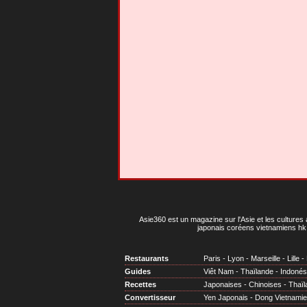
Asie360 est un magazine sur l'Asie et les cultures 
japonais coréens vietnamiens hk 
Restaurants
Paris
-
Lyon
-
Marseille
-
Lille
-
Guides
Viêt Nam
-
Thaïlande
-
Indonés
Recettes
Japonaises
-
Chinoises
-
Thaïl
Convertisseur
Yen Japonais
-
Dong Vietnami