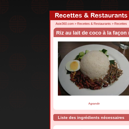
Recettes & Restaurants
Asie360.com
>
Recettes & Restaurants
>
Recettes
Riz au lait de coco à la façon
Agrandir
Liste des ingrédients nécessaires