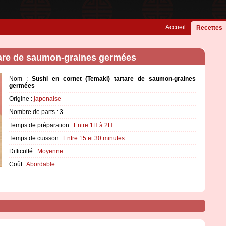
Accueil
Recettes
tare de saumon-graines germées
Nom :
Sushi en cornet (Temaki) tartare de saumon-graines
germées
Origine :
japonaise
Nombre de parts :
3
Temps de préparation :
Entre 1H à 2H
Temps de cuisson :
Entre 15 et 30 minutes
Difficulté :
Moyenne
Coût :
Abordable