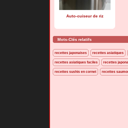
Auto-cuiseur de riz
Mots-Clés relatifs
recettes japonaises
recettes asiatiques
recettes asiatiques faciles
recettes japona
recettes sushis en cornet
recettes saumo