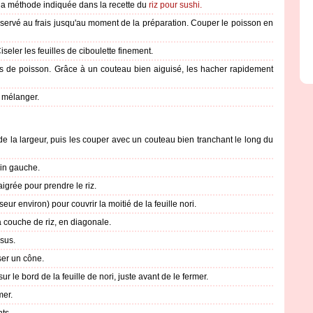
n la méthode indiquée dans la recette du
riz pour sushi.
conservé au frais jusqu'au moment de la préparation. Couper le poisson en
Ciseler les feuilles de ciboulette finement.
res de poisson. Grâce à un couteau bien aiguisé, les hacher rapidement
t mélanger.
 de la largeur, puis les couper avec un couteau bien tranchant le long du
ain gauche.
aigrée pour prendre le riz.
ur environ) pour couvrir la moitié de la feuille nori.
 couche de riz, en diagonale.
sus.
iser un cône.
sur le bord de la feuille de nori, juste avant de le fermer.
mer.
ts.