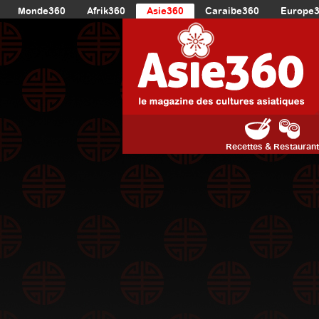
Monde360
Afrik360
Asie360
Caraibe360
Europe
Recettes & Restauran