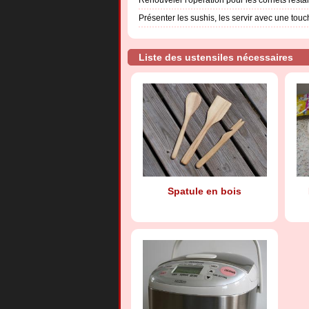
Présenter les sushis, les servir avec une to
Liste des ustensiles nécessaires
Spatule en bois