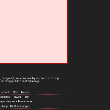
 manga ddl, films divx asiatiques, sous-titres, mp3
gne de manga et de scantrad manga
Grenoble
-
Metz
-
Nancy
ilippines
-
Taïwan
-
Tibet
gapouriennes
-
Taïwanaises
g-Kong
-
Riel Cambodgien