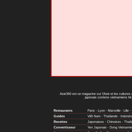
Asie360 est un magazine sur l'Asie et les cultures 
japonais coréens vietnamiens hk 
Restaurants
Paris
-
Lyon
-
Marseille
-
Lille
-
Guides
Viêt Nam
-
Thaïlande
-
Indonés
Recettes
Japonaises
-
Chinoises
-
Thaïl
Convertisseur
Yen Japonais
-
Dong Vietnami