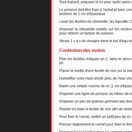
Tout d'abord, préparer le riz pour sushi selo
Le poisson doit être frais à l'achat et bien 
lanières de 1 cm d'épaisseur.
Laver les feuilles de ciboulette, les égoutter. 
Disposer la ciboulette ciselée sur les laniè
pour obtenir un tartare de poisson.
Verser 1 c.a.s de vinaigre dans le bol d'eau e
Confection des sushis
Plier les feuilles d'algues en 2, dans le sens
pli.
Placer la moitié d'une feuille de nori sur la m
Humidifier votre main droite avec de l'eau vin
Étaler une simple couche de riz (1 cm d'épaisse
Disposer une ligne de poisson au milieu de la
Disposer un peu de graines germées par-des
Replier en biais la feuille de nori afin de réal
Pour fixer le cornet, mettre un petit peu de riz 
Presser légèrement le cornet pour bien le fer
Renouveler l'opération pour les cornets restan