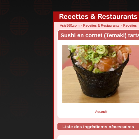
Recettes & Restaurants
Asie360.com
>
Recettes & Restaurants
>
Recettes
Sushi en cornet (Temaki) tar
Agrandir
Liste des ingrédients nécessaires