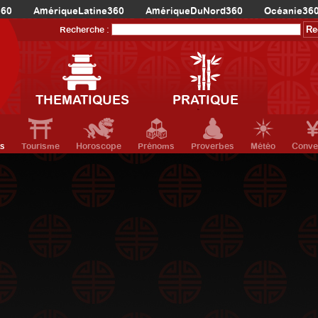
360
AmériqueLatine360
AmériqueDuNord360
Océanie36
Recherche :
THEMATIQUES
PRATIQUE
ts
Tourisme
Horoscope
Prénoms
Proverbes
Météo
Conve