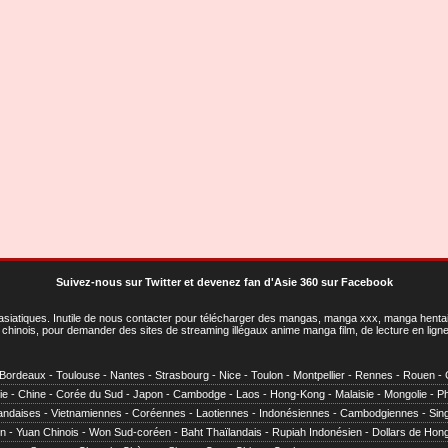
Suivez-nous sur Twitter
et
devenez fan d'Asie 360 sur Facebook
asiatiques
. Inutile de nous contacter pour télécharger des mangas, manga xxx, manga hentai,
chinois, pour demander des sites de streaming illégaux anime manga film, de lecture en li
Bordeaux
-
Toulouse
-
Nantes
-
Strasbourg
-
Nice
-
Toulon
-
Montpellier
-
Rennes
-
Rouen
-
ie
-
Chine
-
Corée du Sud
-
Japon
-
Cambodge
-
Laos
-
Hong-Kong
-
Malaisie
-
Mongolie
-
Ph
andaises
-
Vietnamiennes
-
Coréennes
-
Laotiennes
-
Indonésiennes
-
Cambodgiennes
-
Sin
en
-
Yuan Chinois
-
Won Sud-coréen
-
Baht Thaïlandais
-
Rupiah Indonésien
-
Dollars de Hon