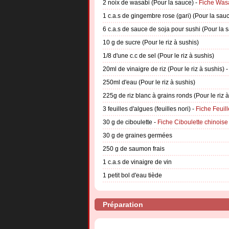
2 noix de wasabi (Pour la sauce) -
Fiche Was
1 c.a.s de gingembre rose (gari) (Pour la sau
6 c.a.s de sauce de soja pour sushi (Pour la 
10 g de sucre (Pour le riz à sushis)
1/8 d'une c.c de sel (Pour le riz à sushis)
20ml de vinaigre de riz (Pour le riz à sushis) 
250ml d'eau (Pour le riz à sushis)
225g de riz blanc à grains ronds (Pour le riz à
3 feuilles d'algues (feuilles nori) -
Fiche Feuill
30 g de ciboulette -
Fiche Ciboulette chinoise
30 g de graines germées
250 g de saumon frais
1 c.a.s de vinaigre de vin
1 petit bol d'eau tiède
Préparation