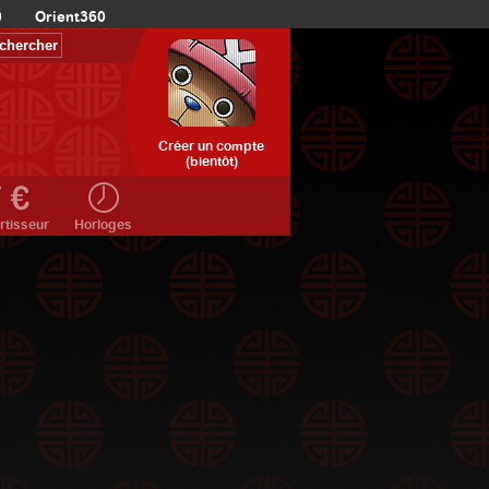
0
Orient360
Créer un compte
(bientôt)
rtisseur
Horloges