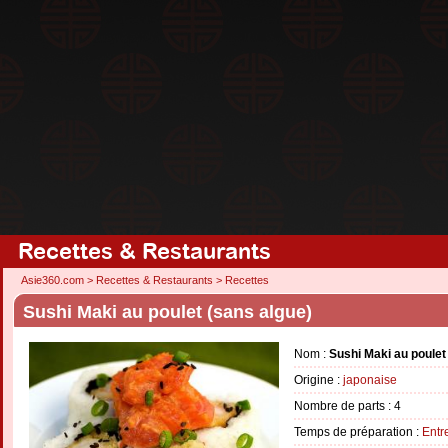
Recettes & Restaurants
Asie360.com
>
Recettes & Restaurants
>
Recettes
Sushi Maki au poulet (sans algue)
Nom :
Sushi Maki au poulet
Origine :
japonaise
Nombre de parts :
4
Temps de préparation :
Entr