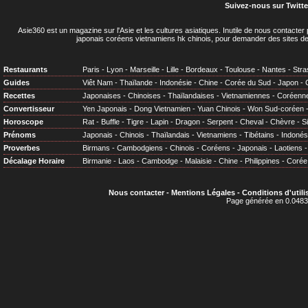
Suivez-nous sur Twitte
Asie360 est un magazine sur l'Asie et les cultures asiatiques
. Inutile de nous contacte
japonais coréens vietnamiens hk chinois, pour demander des sites de
Restaurants
Paris
-
Lyon
-
Marseille
-
Lille
-
Bordeaux
-
Toulouse
-
Nantes
-
Stra
Guides
Viêt Nam
-
Thaïlande
-
Indonésie
-
Chine
-
Corée du Sud
-
Japon
-
Recettes
Japonaises
-
Chinoises
-
Thaïlandaises
-
Vietnamiennes
-
Coréenn
Convertisseur
Yen Japonais
-
Dong Vietnamien
-
Yuan Chinois
-
Won Sud-coréen
Horoscope
Rat
-
Buffle
-
Tigre
-
Lapin
-
Dragon
-
Serpent
-
Cheval
-
Chèvre
-
S
Prénoms
Japonais
-
Chinois
-
Thaïlandais
-
Vietnamiens
-
Tibétains
-
Indonés
Proverbes
Birmans
-
Cambodgiens
-
Chinois
-
Coréens
-
Japonais
-
Laotiens
Décalage Horaire
Birmanie
-
Laos
-
Cambodge
-
Malaisie
-
Chine
-
Philippines
-
Corée
Nous contacter
-
Mentions Légales
-
Conditions d'utili
Page générée en 0.0483