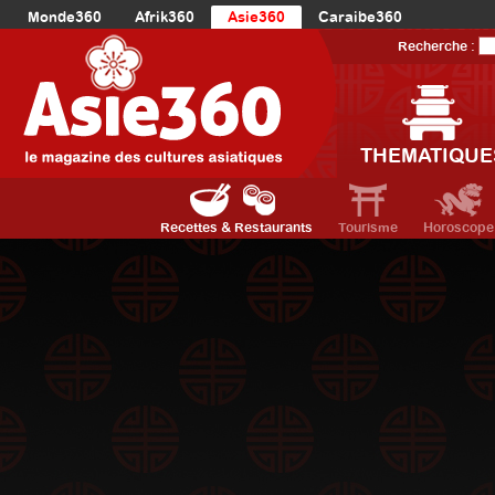
Monde360
Afrik360
Asie360
Caraibe360
Europe360
AmériqueLatine360
AmériqueDuNord360
Recherche :
Océanie360
Orient360
THEMATIQUE
Recettes & Restaurants
Tourisme
Horoscope