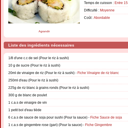
Temps de cuisson :
Entre 15
Difficulté :
Moyenne
Coût :
Abordable
Agrandir
Liste des ingrédients nécessaires
1/8 d'une c.c de sel (Pour le riz à sushi)
10 g de sucre (Pour le riz à sushi)
20ml de vinaigre de riz (Pour le riz à sushi) -
Fiche Vinaigre de riz blanc
250ml d'eau (Pour le riz à sushi)
225g de riz blanc à grains ronds (Pour le riz à sushi)
300 g de blanc de poulet
1 c.a.s de vinaigre de vin
1 petit bol d'eau tiède
6 c.a.s de sauce de soja pour sushi (Pour la sauce) -
Fiche Sauce de soja
1 c.a.s de gingembre rose (gari) (Pour la sauce) -
Fiche Gingembre