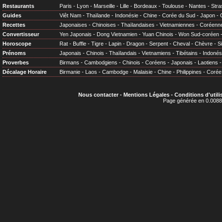
Restaurants
Paris
-
Lyon
-
Marseille
-
Lille
-
Bordeaux
-
Toulouse
-
Nantes
-
Stra
Guides
Viêt Nam
-
Thaïlande
-
Indonésie
-
Chine
-
Corée du Sud
-
Japon
-
Recettes
Japonaises
-
Chinoises
-
Thaïlandaises
-
Vietnamiennes
-
Coréenn
Convertisseur
Yen Japonais
-
Dong Vietnamien
-
Yuan Chinois
-
Won Sud-coréen
Horoscope
Rat
-
Buffle
-
Tigre
-
Lapin
-
Dragon
-
Serpent
-
Cheval
-
Chèvre
-
S
Prénoms
Japonais
-
Chinois
-
Thaïlandais
-
Vietnamiens
-
Tibétains
-
Indonés
Proverbes
Birmans
-
Cambodgiens
-
Chinois
-
Coréens
-
Japonais
-
Laotiens
Décalage Horaire
Birmanie
-
Laos
-
Cambodge
-
Malaisie
-
Chine
-
Philippines
-
Corée
Nous contacter
-
Mentions Légales
-
Conditions d'utili
Page générée en 0.0088