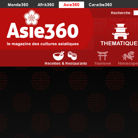
Monde360
Afrik360
Asie360
Caraibe360
Europe360
AmériqueLatine360
AmériqueDuNord360
Recherche :
Océanie360
Orient360
THEMATIQUE
Recettes & Restaurants
Tourisme
Horoscope