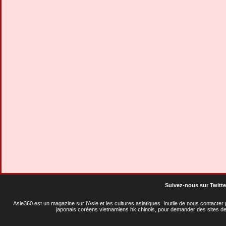
Suivez-nous sur Twitte
Asie360 est un magazine sur l'Asie et les cultures asiatiques
. Inutile de nous contacte
japonais coréens vietnamiens hk chinois, pour demander des sites de