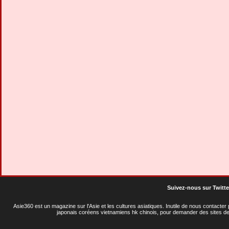
Suivez-nous sur Twitte
Asie360 est un magazine sur l'Asie et les cultures asiatiques
. Inutile de nous contacte
japonais coréens vietnamiens hk chinois, pour demander des sites de