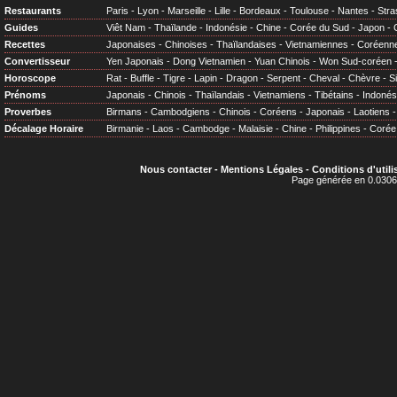
Restaurants
Paris
-
Lyon
-
Marseille
-
Lille
-
Bordeaux
-
Toulouse
-
Nantes
-
Stra
Guides
Viêt Nam
-
Thaïlande
-
Indonésie
-
Chine
-
Corée du Sud
-
Japon
-
Recettes
Japonaises
-
Chinoises
-
Thaïlandaises
-
Vietnamiennes
-
Coréenn
Convertisseur
Yen Japonais
-
Dong Vietnamien
-
Yuan Chinois
-
Won Sud-coréen
Horoscope
Rat
-
Buffle
-
Tigre
-
Lapin
-
Dragon
-
Serpent
-
Cheval
-
Chèvre
-
S
Prénoms
Japonais
-
Chinois
-
Thaïlandais
-
Vietnamiens
-
Tibétains
-
Indonés
Proverbes
Birmans
-
Cambodgiens
-
Chinois
-
Coréens
-
Japonais
-
Laotiens
Décalage Horaire
Birmanie
-
Laos
-
Cambodge
-
Malaisie
-
Chine
-
Philippines
-
Corée
Nous contacter
-
Mentions Légales
-
Conditions d'utili
Page générée en 0.0306