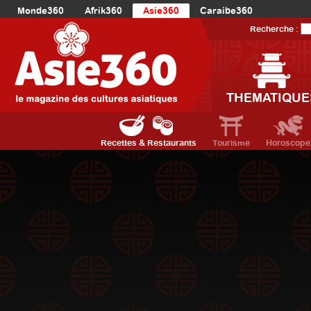
Monde360
Afrik360
Asie360
Caraibe360
Europe360
AmériqueLatine360
AmériqueDuNord360
Recherche :
Océanie360
Orient360
THEMATIQUE
Recettes & Restaurants
Tourisme
Horoscope