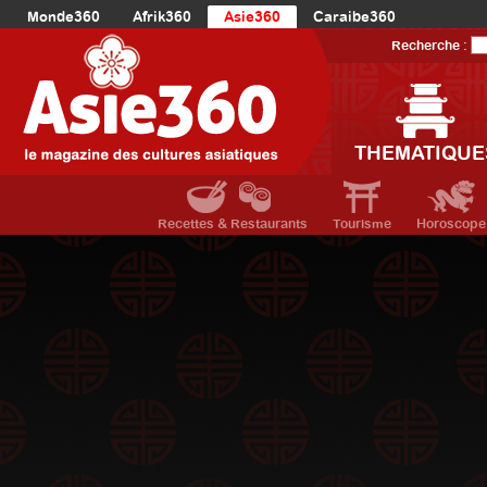
Monde360
Afrik360
Asie360
Caraibe360
Europe360
AmériqueLatine360
AmériqueDuNord360
Recherche :
Océanie360
Orient360
THEMATIQUE
Recettes & Restaurants
Tourisme
Horoscope