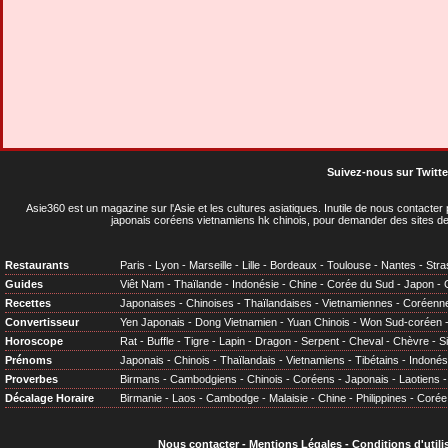
Suivez-nous sur Twitte
Asie360 est un magazine sur l'Asie et les cultures asiatiques
. Inutile de nous contacte
japonais coréens vietnamiens hk chinois, pour demander des sites de
Restaurants
Paris
-
Lyon
-
Marseille
-
Lille
-
Bordeaux
-
Toulouse
-
Nantes
-
Stra
Guides
Viêt Nam
-
Thaïlande
-
Indonésie
-
Chine
-
Corée du Sud
-
Japon
-
Recettes
Japonaises
-
Chinoises
-
Thaïlandaises
-
Vietnamiennes
-
Coréenn
Convertisseur
Yen Japonais
-
Dong Vietnamien
-
Yuan Chinois
-
Won Sud-coréen
Horoscope
Rat
-
Buffle
-
Tigre
-
Lapin
-
Dragon
-
Serpent
-
Cheval
-
Chèvre
-
S
Prénoms
Japonais
-
Chinois
-
Thaïlandais
-
Vietnamiens
-
Tibétains
-
Indonés
Proverbes
Birmans
-
Cambodgiens
-
Chinois
-
Coréens
-
Japonais
-
Laotiens
Décalage Horaire
Birmanie
-
Laos
-
Cambodge
-
Malaisie
-
Chine
-
Philippines
-
Corée
Nous contacter
-
Mentions Légales
-
Conditions d'utili