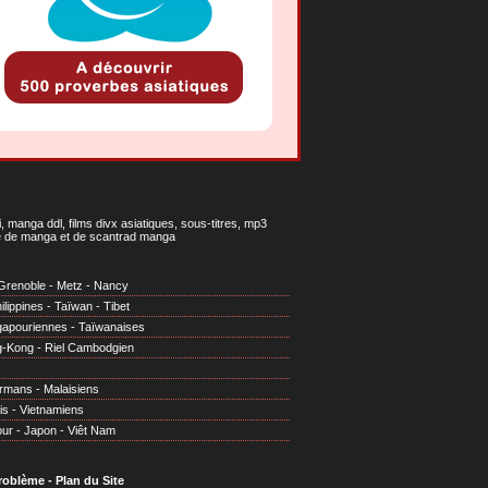
 manga ddl, films divx asiatiques, sous-titres, mp3
gne de manga et de scantrad manga
Grenoble
-
Metz
-
Nancy
ilippines
-
Taïwan
-
Tibet
gapouriennes
-
Taïwanaises
g-Kong
-
Riel Cambodgien
irmans
-
Malaisiens
is
-
Vietnamiens
our
-
Japon
-
Viêt Nam
problème
-
Plan du Site