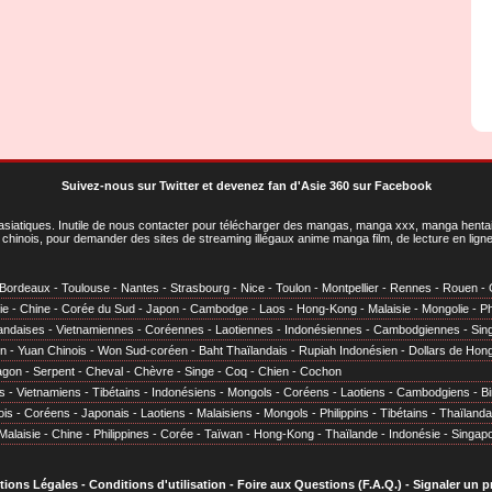
Suivez-nous sur Twitter
et
devenez fan d'Asie 360 sur Facebook
asiatiques
. Inutile de nous contacter pour télécharger des mangas, manga xxx, manga hentai,
chinois, pour demander des sites de streaming illégaux anime manga film, de lecture en li
Bordeaux
-
Toulouse
-
Nantes
-
Strasbourg
-
Nice
-
Toulon
-
Montpellier
-
Rennes
-
Rouen
-
ie
-
Chine
-
Corée du Sud
-
Japon
-
Cambodge
-
Laos
-
Hong-Kong
-
Malaisie
-
Mongolie
-
Ph
andaises
-
Vietnamiennes
-
Coréennes
-
Laotiennes
-
Indonésiennes
-
Cambodgiennes
-
Sin
en
-
Yuan Chinois
-
Won Sud-coréen
-
Baht Thaïlandais
-
Rupiah Indonésien
-
Dollars de Hon
agon
-
Serpent
-
Cheval
-
Chèvre
-
Singe
-
Coq
-
Chien
-
Cochon
s
-
Vietnamiens
-
Tibétains
-
Indonésiens
-
Mongols
-
Coréens
-
Laotiens
-
Cambodgiens
-
B
ois
-
Coréens
-
Japonais
-
Laotiens
-
Malaisiens
-
Mongols
-
Philippins
-
Tibétains
-
Thaïlanda
Malaisie
-
Chine
-
Philippines
-
Corée
-
Taïwan
-
Hong-Kong
-
Thaïlande
-
Indonésie
-
Singap
tions Légales
-
Conditions d'utilisation
-
Foire aux Questions (F.A.Q.)
-
Signaler un 