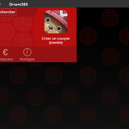
0
Orient360
Créer un compte
(bientôt)
rtisseur
Horloges