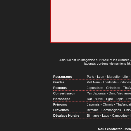
Asie360 est un magazine sur l'Asie et les cultures 
japonais coréens vietnamiens hk 
Restaurants
Paris
-
Lyon
-
Marseille
-
Lille
-
Guides
Viêt Nam
-
Thaïlande
-
Indonés
Recettes
Japonaises
-
Chinoises
-
Thaïl
Convertisseur
Yen Japonais
-
Dong Vietnami
Horoscope
Rat
-
Buffle
-
Tigre
-
Lapin
-
Dr
Prénoms
Japonais
-
Chinois
-
Thaïlandai
Proverbes
Birmans
-
Cambodgiens
-
Chin
Décalage Horaire
Birmanie
-
Laos
-
Cambodge
-
Nous contacter
-
Men