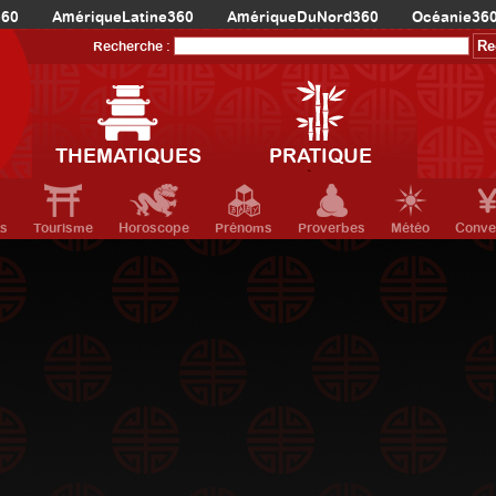
360
AmériqueLatine360
AmériqueDuNord360
Océanie36
Recherche :
THEMATIQUES
PRATIQUE
ts
Tourisme
Horoscope
Prénoms
Proverbes
Météo
Conve