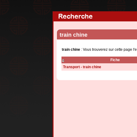
Recherche
train chine
train chine
: Vous trouverez sur cette page l
Fiche
Transport - train chine