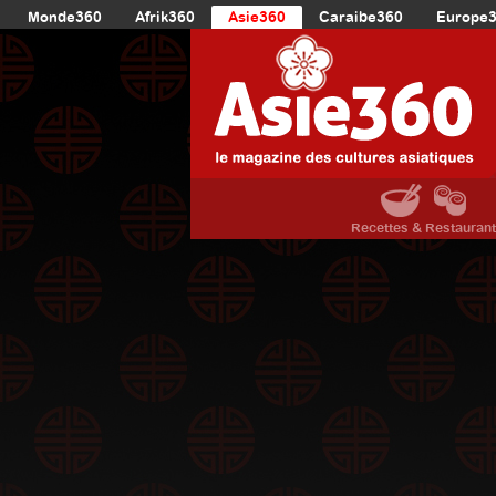
Monde360
Afrik360
Asie360
Caraibe360
Europe
Recettes & Restauran