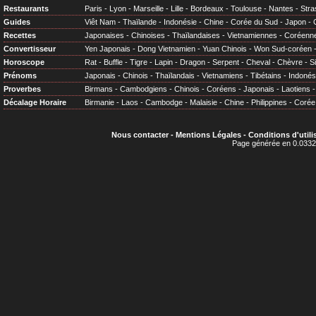
Restaurants
Paris
-
Lyon
-
Marseille
-
Lille
-
Bordeaux
-
Toulouse
-
Nantes
-
Stra
Guides
Viêt Nam
-
Thaïlande
-
Indonésie
-
Chine
-
Corée du Sud
-
Japon
-
Recettes
Japonaises
-
Chinoises
-
Thaïlandaises
-
Vietnamiennes
-
Coréenn
Convertisseur
Yen Japonais
-
Dong Vietnamien
-
Yuan Chinois
-
Won Sud-coréen
Horoscope
Rat
-
Buffle
-
Tigre
-
Lapin
-
Dragon
-
Serpent
-
Cheval
-
Chèvre
-
S
Prénoms
Japonais
-
Chinois
-
Thaïlandais
-
Vietnamiens
-
Tibétains
-
Indonés
Proverbes
Birmans
-
Cambodgiens
-
Chinois
-
Coréens
-
Japonais
-
Laotiens
Décalage Horaire
Birmanie
-
Laos
-
Cambodge
-
Malaisie
-
Chine
-
Philippines
-
Corée
Nous contacter
-
Mentions Légales
-
Conditions d'utili
Page générée en 0.0332