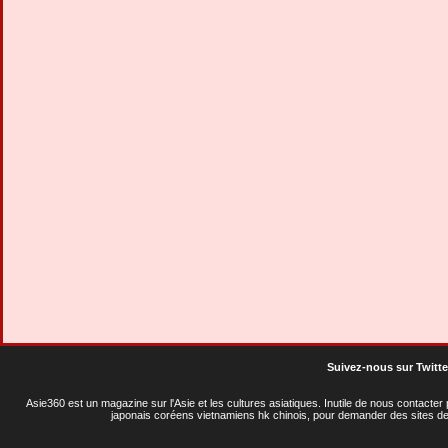
Suivez-nous sur Twitte
Asie360 est un magazine sur l'Asie et les cultures asiatiques
. Inutile de nous contacte
japonais coréens vietnamiens hk chinois, pour demander des sites de