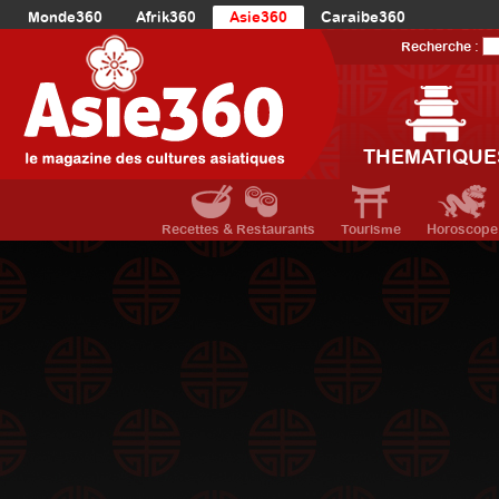
Monde360
Afrik360
Asie360
Caraibe360
Europe360
AmériqueLatine360
AmériqueDuNord360
Recherche :
Océanie360
Orient360
THEMATIQUE
Recettes & Restaurants
Tourisme
Horoscope