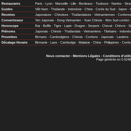
Restaurants
Paris
-
Lyon
-
Marseille
-
Lille
-
Bordeaux
-
Toulouse
-
Nantes
-
Stra
Guides
Viêt Nam
-
Thaïlande
-
Indonésie
-
Chine
-
Corée du Sud
-
Japon
-
Recettes
Japonaises
-
Chinoises
-
Thaïlandaises
-
Vietnamiennes
-
Coréenn
Convertisseur
Yen Japonais
-
Dong Vietnamien
-
Yuan Chinois
-
Won Sud-coréen
Horoscope
Rat
-
Buffle
-
Tigre
-
Lapin
-
Dragon
-
Serpent
-
Cheval
-
Chèvre
-
S
Prénoms
Japonais
-
Chinois
-
Thaïlandais
-
Vietnamiens
-
Tibétains
-
Indonés
Proverbes
Birmans
-
Cambodgiens
-
Chinois
-
Coréens
-
Japonais
-
Laotiens
Décalage Horaire
Birmanie
-
Laos
-
Cambodge
-
Malaisie
-
Chine
-
Philippines
-
Corée
Nous contacter
-
Mentions Légales
-
Conditions d'utili
Page générée en 0.0248