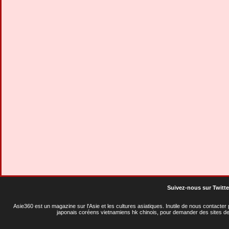
Suivez-nous sur Twitte
Asie360 est un magazine sur l'Asie et les cultures asiatiques
. Inutile de nous contacte
japonais coréens vietnamiens hk chinois, pour demander des sites de