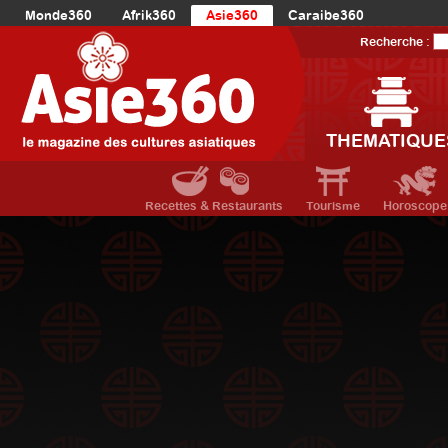
Monde360
Afrik360
Asie360
Caraibe360
Europe360
AmériqueLatine360
AmériqueDuNord360
Recherche :
Océanie360
Orient360
THEMATIQUE
Recettes & Restaurants
Tourisme
Horoscope