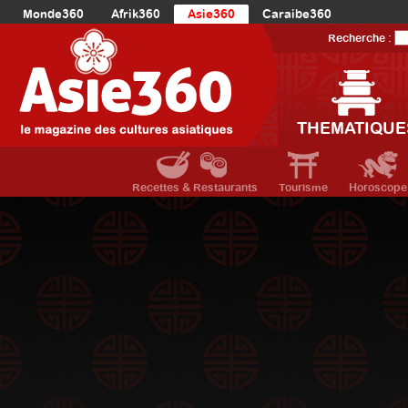
Monde360
Afrik360
Asie360
Caraibe360
Europe360
AmériqueLatine360
AmériqueDuNord360
Recherche :
Océanie360
Orient360
THEMATIQUE
Recettes & Restaurants
Tourisme
Horoscope