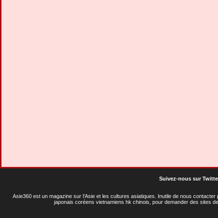
Suivez-nous sur Twitte
Asie360 est un magazine sur l'Asie et les cultures asiatiques
. Inutile de nous contacte
japonais coréens vietnamiens hk chinois, pour demander des sites de