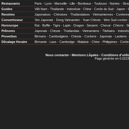
Restaurants
Paris
-
Lyon
-
Marseille
-
Lille
-
Bordeaux
-
Toulouse
-
Nantes
-
Stra
Guides
Viêt Nam
-
Thaïlande
-
Indonésie
-
Chine
-
Corée du Sud
-
Japon
-
Recettes
Japonaises
-
Chinoises
-
Thaïlandaises
-
Vietnamiennes
-
Coréenn
Convertisseur
Yen Japonais
-
Dong Vietnamien
-
Yuan Chinois
-
Won Sud-coréen
Horoscope
Rat
-
Buffle
-
Tigre
-
Lapin
-
Dragon
-
Serpent
-
Cheval
-
Chèvre
-
S
Prénoms
Japonais
-
Chinois
-
Thaïlandais
-
Vietnamiens
-
Tibétains
-
Indonés
Proverbes
Birmans
-
Cambodgiens
-
Chinois
-
Coréens
-
Japonais
-
Laotiens
Décalage Horaire
Birmanie
-
Laos
-
Cambodge
-
Malaisie
-
Chine
-
Philippines
-
Corée
Nous contacter
-
Mentions Légales
-
Conditions d'utili
Page générée en 0.0223