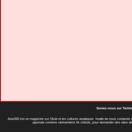
Suivez-nous sur Twitte
Asie360 est un magazine sur l'Asie et les cultures asiatiques
. Inutile de nous contacte
japonais coréens vietnamiens hk chinois, pour demander des sites de