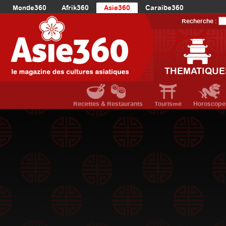
Monde360
Afrik360
Asie360
Caraibe360
Europe360
AmériqueLatine360
AmériqueDuNord360
Recherche :
Océanie360
Orient360
THEMATIQUE
Recettes & Restaurants
Tourisme
Horoscope