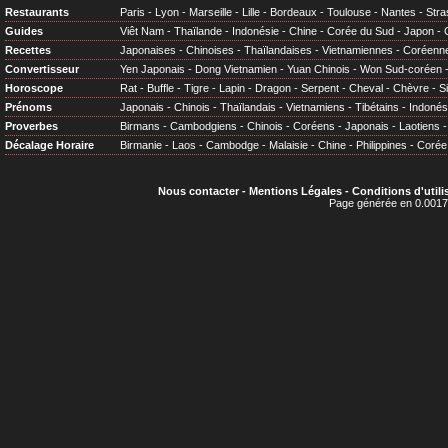
Restaurants
Paris
-
Lyon
-
Marseille
-
Lille
-
Bordeaux
-
Toulouse
-
Nantes
-
Stra
Guides
Viêt Nam
-
Thaïlande
-
Indonésie
-
Chine
-
Corée du Sud
-
Japon
-
Recettes
Japonaises
-
Chinoises
-
Thaïlandaises
-
Vietnamiennes
-
Coréenn
Convertisseur
Yen Japonais
-
Dong Vietnamien
-
Yuan Chinois
-
Won Sud-coréen
Horoscope
Rat
-
Buffle
-
Tigre
-
Lapin
-
Dragon
-
Serpent
-
Cheval
-
Chèvre
-
S
Prénoms
Japonais
-
Chinois
-
Thaïlandais
-
Vietnamiens
-
Tibétains
-
Indonés
Proverbes
Birmans
-
Cambodgiens
-
Chinois
-
Coréens
-
Japonais
-
Laotiens
Décalage Horaire
Birmanie
-
Laos
-
Cambodge
-
Malaisie
-
Chine
-
Philippines
-
Corée
Nous contacter
-
Mentions Légales
-
Conditions d'utili
Page générée en 0.0017