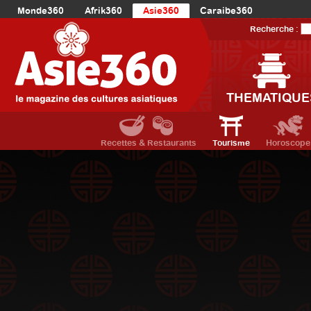
Monde360
Afrik360
Asie360
Caraibe360
Europe360
AmériqueLatine360
AmériqueDuNord360
Recherche :
Océanie360
Orient360
THEMATIQUE
Recettes & Restaurants
Tourisme
Horoscope