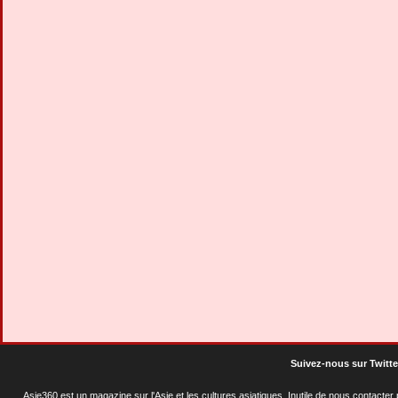
Suivez-nous sur Twitte
Asie360 est un magazine sur l'Asie et les cultures asiatiques
. Inutile de nous contacte