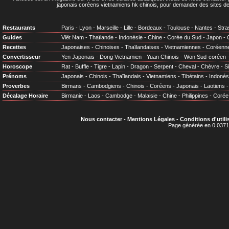
japonais coréens vietnamiens hk chinois, pour demander des sites de
Restaurants
Paris
-
Lyon
-
Marseille
-
Lille
-
Bordeaux
-
Toulouse
-
Nantes
-
Stra
Guides
Viêt Nam
-
Thaïlande
-
Indonésie
-
Chine
-
Corée du Sud
-
Japon
-
Recettes
Japonaises
-
Chinoises
-
Thaïlandaises
-
Vietnamiennes
-
Coréenn
Convertisseur
Yen Japonais
-
Dong Vietnamien
-
Yuan Chinois
-
Won Sud-coréen
Horoscope
Rat
-
Buffle
-
Tigre
-
Lapin
-
Dragon
-
Serpent
-
Cheval
-
Chèvre
-
S
Prénoms
Japonais
-
Chinois
-
Thaïlandais
-
Vietnamiens
-
Tibétains
-
Indonés
Proverbes
Birmans
-
Cambodgiens
-
Chinois
-
Coréens
-
Japonais
-
Laotiens
Décalage Horaire
Birmanie
-
Laos
-
Cambodge
-
Malaisie
-
Chine
-
Philippines
-
Corée
Nous contacter
-
Mentions Légales
-
Conditions d'utili
Page générée en 0.0371