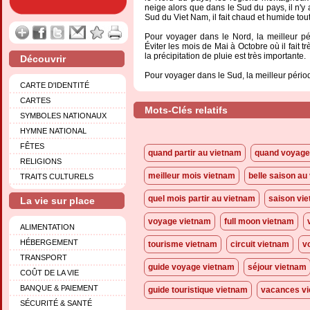
neige alors que dans le Sud du pays, il n'y 
Sud du Viet Nam, il fait chaud et humide tou
Pour voyager dans le Nord, la meilleur pé
Éviter les mois de Mai à Octobre où il fait t
la précipitation de pluie est très importante.
Découvrir
Pour voyager dans le Sud, la meilleur périod
CARTE D'IDENTITÉ
CARTES
Mots-Clés relatifs
SYMBOLES NATIONAUX
HYMNE NATIONAL
FÊTES
quand partir au vietnam
quand voyage
RELIGIONS
meilleur mois vietnam
belle saison au
TRAITS CULTURELS
quel mois partir au vietnam
saison vi
La vie sur place
voyage vietnam
full moon vietnam
ALIMENTATION
HÉBERGEMENT
tourisme vietnam
circuit vietnam
v
TRANSPORT
guide voyage vietnam
séjour vietnam
COÛT DE LA VIE
BANQUE & PAIEMENT
guide touristique vietnam
vacances v
SÉCURITÉ & SANTÉ