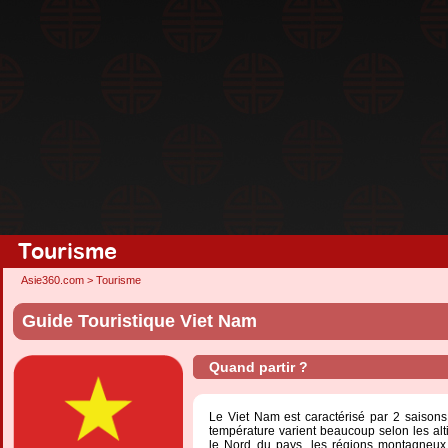
Tourisme
Asie360.com
>
Tourisme
Guide Touristique Viet Nam
Quand partir ?
Le Viet Nam est caractérisé par 2 saisons 
température varient beaucoup selon les alti
le Nord du pays, les régions montagneux