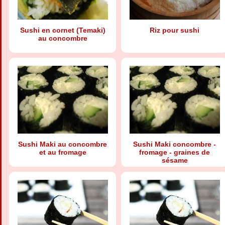
Sushi en cornet (Temaki)
Riz pour sushi
au concombre
Sushi Maki au concombre
Sushi Maki concombre -
et au fromage
fromage - graines de
sésame