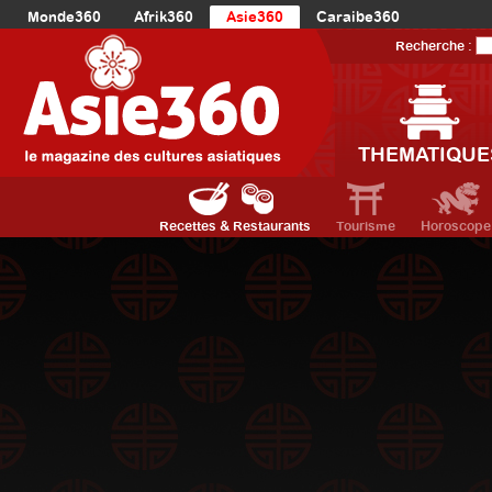
Monde360
Afrik360
Asie360
Caraibe360
Europe360
AmériqueLatine360
AmériqueDuNord360
Recherche :
Océanie360
Orient360
THEMATIQUE
Recettes & Restaurants
Tourisme
Horoscope