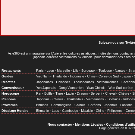
Suivez-nous sur Twitte
Asie360 est un magazine sur l'Asie et les cultures asiatiques
. Inutile de nous contacte
japonais coréens vietnamiens hk chinois, pour demander des sites de
Restaurants
Paris
-
Lyon
-
Marseille
-
Lille
-
Bordeaux
-
Toulouse
-
Nantes
-
Stra
Guides
Viêt Nam
-
Thaïlande
-
Indonésie
-
Chine
-
Corée du Sud
-
Japon
-
Recettes
Japonaises
-
Chinoises
-
Thaïlandaises
-
Vietnamiennes
-
Coréenn
Convertisseur
Yen Japonais
-
Dong Vietnamien
-
Yuan Chinois
-
Won Sud-coréen
Horoscope
Rat
-
Buffle
-
Tigre
-
Lapin
-
Dragon
-
Serpent
-
Cheval
-
Chèvre
-
S
Prénoms
Japonais
-
Chinois
-
Thaïlandais
-
Vietnamiens
-
Tibétains
-
Indonés
Proverbes
Birmans
-
Cambodgiens
-
Chinois
-
Coréens
-
Japonais
-
Laotiens
Décalage Horaire
Birmanie
-
Laos
-
Cambodge
-
Malaisie
-
Chine
-
Philippines
-
Corée
Nous contacter
-
Mentions Légales
-
Conditions d'utili
Page générée en 0.0223