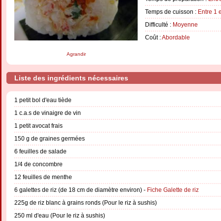
Temps de cuisson :
Entre 1 
Difficulté :
Moyenne
Coût :
Abordable
Agrandir
Liste des ingrédients nécessaires
1 petit bol d'eau tiède
1 c.a.s de vinaigre de vin
1 petit avocat frais
150 g de graines germées
6 feuilles de salade
1/4 de concombre
12 feuilles de menthe
6 galettes de riz (de 18 cm de diamètre environ) -
Fiche Galette de riz
225g de riz blanc à grains ronds (Pour le riz à sushis)
250 ml d'eau (Pour le riz à sushis)