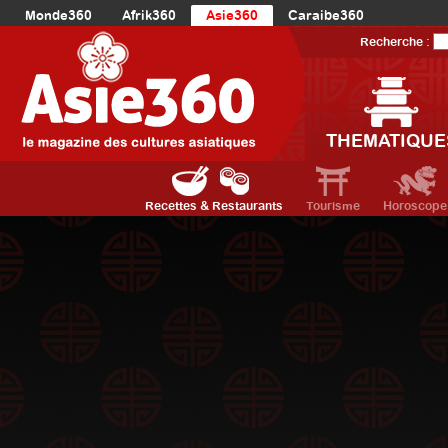
Monde360
Afrik360
Asie360
Caraibe360
Europe360
AmériqueLatine360
AmériqueDuNord360
Recherche :
Océanie360
Orient360
THEMATIQUE
Recettes & Restaurants
Tourisme
Horoscope