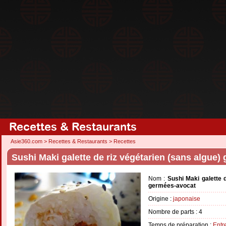
Recettes & Restaurants
Asie360.com
>
Recettes & Restaurants
>
Recettes
Sushi Maki galette de riz végétarien (sans algue
Nom :
Sushi Maki galette 
germées-avocat
Origine :
japonaise
Nombre de parts :
4
Temps de préparation :
Entr