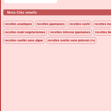
Mots-Clés relatifs
recettes asiatiques
recettes japonaises
recettes sushi
recettes ma
recettes maki vegetariennes
recettes minceur japonaises
recettes bi
recettes sushis sans algue
recettes sushis sans poisson cru