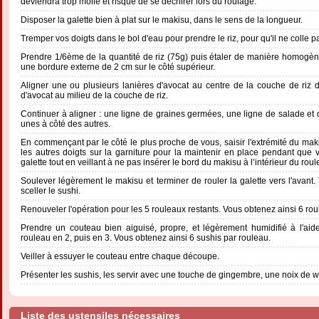
deviendra trop molle et risque de se déchirer lors du roulage.
Disposer la galette bien à plat sur le makisu, dans le sens de la longueur.
Tremper vos doigts dans le bol d'eau pour prendre le riz, pour qu'il ne colle p
Prendre 1/6ème de la quantité de riz (75g) puis étaler de manière homogène l
une bordure externe de 2 cm sur le côté supérieur.
Aligner une ou plusieurs lanières d'avocat au centre de la couche de riz 
d'avocat au milieu de la couche de riz.
Continuer à aligner : une ligne de graines germées, une ligne de salade et
unes à côté des autres.
En commençant par le côté le plus proche de vous, saisir l'extrémité du ma
les autres doigts sur la garniture pour la maintenir en place pendant que v
galette tout en veillant à ne pas insérer le bord du makisu à l’intérieur du roul
Soulever légèrement le makisu et terminer de rouler la galette vers l'avant.
sceller le sushi.
Renouveler l'opération pour les 5 rouleaux restants. Vous obtenez ainsi 6 rou
Prendre un couteau bien aiguisé, propre, et légèrement humidifié à l'a
rouleau en 2, puis en 3. Vous obtenez ainsi 6 sushis par rouleau.
Veiller à essuyer le couteau entre chaque découpe.
Présenter les sushis, les servir avec une touche de gingembre, une noix de 
Liste des ustensiles nécessaires