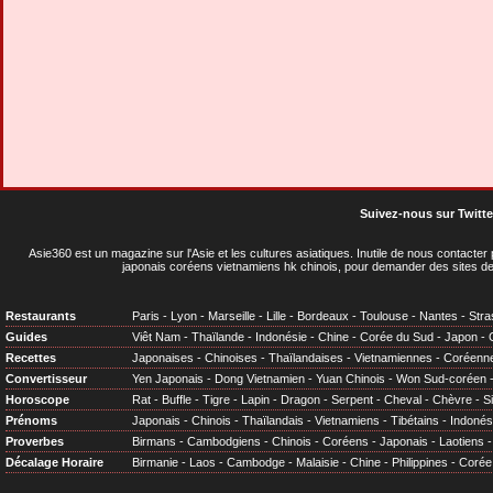
Suivez-nous sur Twitte
Asie360 est un magazine sur l'Asie et les cultures asiatiques
. Inutile de nous contacte
japonais coréens vietnamiens hk chinois, pour demander des sites de
Restaurants
Paris
-
Lyon
-
Marseille
-
Lille
-
Bordeaux
-
Toulouse
-
Nantes
-
Stra
Guides
Viêt Nam
-
Thaïlande
-
Indonésie
-
Chine
-
Corée du Sud
-
Japon
-
Recettes
Japonaises
-
Chinoises
-
Thaïlandaises
-
Vietnamiennes
-
Coréenn
Convertisseur
Yen Japonais
-
Dong Vietnamien
-
Yuan Chinois
-
Won Sud-coréen
Horoscope
Rat
-
Buffle
-
Tigre
-
Lapin
-
Dragon
-
Serpent
-
Cheval
-
Chèvre
-
S
Prénoms
Japonais
-
Chinois
-
Thaïlandais
-
Vietnamiens
-
Tibétains
-
Indonés
Proverbes
Birmans
-
Cambodgiens
-
Chinois
-
Coréens
-
Japonais
-
Laotiens
Décalage Horaire
Birmanie
-
Laos
-
Cambodge
-
Malaisie
-
Chine
-
Philippines
-
Corée