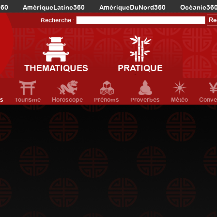
360
AmériqueLatine360
AmériqueDuNord360
Océanie36
Recherche :
THEMATIQUES
PRATIQUE
ts
Tourisme
Horoscope
Prénoms
Proverbes
Météo
Conve