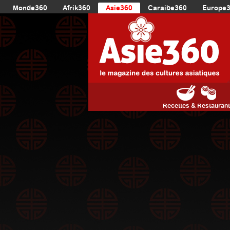
Monde360
Afrik360
Asie360
Caraibe360
Europe
Recettes & Restauran