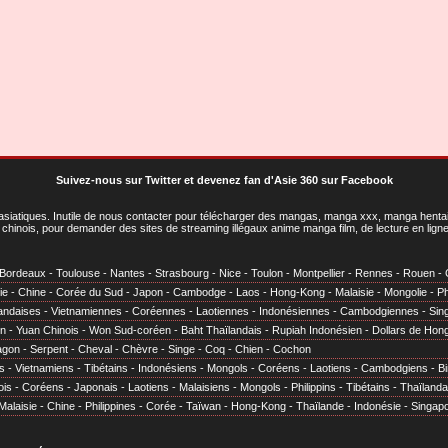
Suivez-nous sur Twitter
et
devenez fan d'Asie 360 sur Facebook
asiatiques
. Inutile de nous contacter pour télécharger des mangas, manga xxx, manga hentai,
chinois, pour demander des sites de streaming illégaux anime manga film, de lecture en li
Bordeaux
-
Toulouse
-
Nantes
-
Strasbourg
-
Nice
-
Toulon
-
Montpellier
-
Rennes
-
Rouen
-
ie
-
Chine
-
Corée du Sud
-
Japon
-
Cambodge
-
Laos
-
Hong-Kong
-
Malaisie
-
Mongolie
-
Ph
andaises
-
Vietnamiennes
-
Coréennes
-
Laotiennes
-
Indonésiennes
-
Cambodgiennes
-
Sin
en
-
Yuan Chinois
-
Won Sud-coréen
-
Baht Thaïlandais
-
Rupiah Indonésien
-
Dollars de Hon
agon
-
Serpent
-
Cheval
-
Chèvre
-
Singe
-
Coq
-
Chien
-
Cochon
s
-
Vietnamiens
-
Tibétains
-
Indonésiens
-
Mongols
-
Coréens
-
Laotiens
-
Cambodgiens
-
B
ois
-
Coréens
-
Japonais
-
Laotiens
-
Malaisiens
-
Mongols
-
Philippins
-
Tibétains
-
Thaïlanda
Malaisie
-
Chine
-
Philippines
-
Corée
-
Taïwan
-
Hong-Kong
-
Thaïlande
-
Indonésie
-
Singap