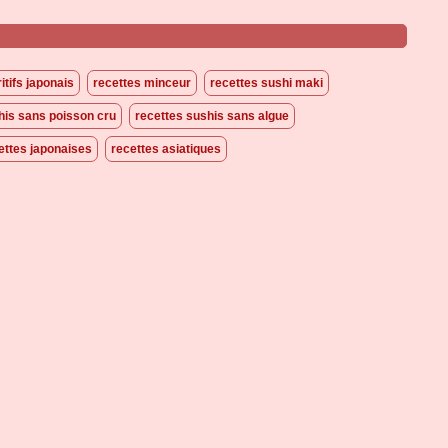
itifs japonais
recettes minceur
recettes sushi maki
his sans poisson cru
recettes sushis sans algue
ettes japonaises
recettes asiatiques