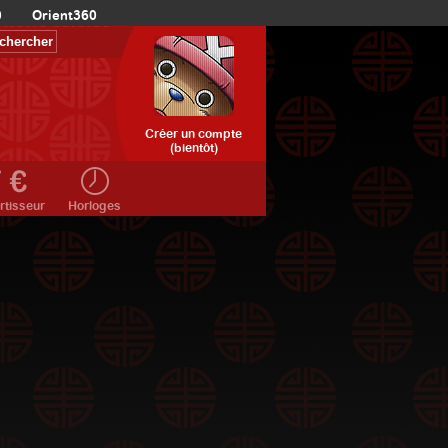
0
Orient360
Créer un compte
(bientôt)
rtisseur
Horloges