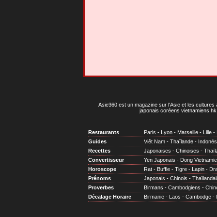
Asie360 est un magazine sur l'Asie et les cultures 
japonais coréens vietnamiens hk 
Restaurants
Paris
-
Lyon
-
Marseille
-
Lille
-
Guides
Viêt Nam
-
Thaïlande
-
Indonés
Recettes
Japonaises
-
Chinoises
-
Thaïl
Convertisseur
Yen Japonais
-
Dong Vietnami
Horoscope
Rat
-
Buffle
-
Tigre
-
Lapin
-
Dr
Prénoms
Japonais
-
Chinois
-
Thaïlandai
Proverbes
Birmans
-
Cambodgiens
-
Chin
Décalage Horaire
Birmanie
-
Laos
-
Cambodge
-