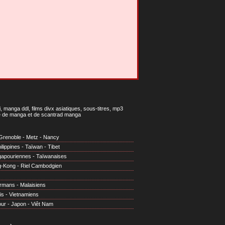
 manga ddl, films divx asiatiques, sous-titres, mp3
gne de manga et de scantrad manga
Grenoble
-
Metz
-
Nancy
ilippines
-
Taïwan
-
Tibet
gapouriennes
-
Taïwanaises
g-Kong
-
Riel Cambodgien
irmans
-
Malaisiens
is
-
Vietnamiens
our
-
Japon
-
Viêt Nam