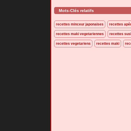
Mots-Clés relatifs
recettes minceur japonaises
recettes apér
recettes maki vegetariennes
recettes sus
recettes vegetariens
recettes maki
rec