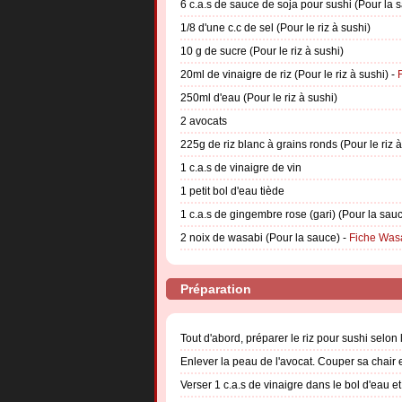
6 c.a.s de sauce de soja pour sushi (Pour la 
1/8 d'une c.c de sel (Pour le riz à sushi)
10 g de sucre (Pour le riz à sushi)
20ml de vinaigre de riz (Pour le riz à sushi) -
250ml d'eau (Pour le riz à sushi)
2 avocats
225g de riz blanc à grains ronds (Pour le riz à
1 c.a.s de vinaigre de vin
1 petit bol d'eau tiède
1 c.a.s de gingembre rose (gari) (Pour la sau
2 noix de wasabi (Pour la sauce) -
Fiche Was
Préparation
Tout d'abord, préparer le riz pour sushi selo
Enlever la peau de l'avocat. Couper sa chair e
Verser 1 c.a.s de vinaigre dans le bol d'eau e