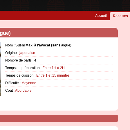
Accueil
Recettes
lgue)
Nom :
Sushi Maki à l'avocat (sans algue)
Origine :
japonaise
Nombre de parts :
4
Temps de préparation :
Entre 1H à 2H
Temps de cuisson :
Entre 1 et 15 minutes
Difficulté :
Moyenne
Coût :
Abordable