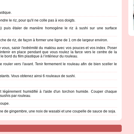
astique.
re le riz, pour qu'il ne colle pas à vos doigts.
g) puis étaler de manière homogène le riz à sushi sur une surface
uche de riz, de façon à former une ligne de 1 cm de largeur environ.
vous, saisir l'extrémité du makisu avec vos pouces et vos index. Poser
aintenir en place pendant que vous roulez la farce vers le centre de la
le bord du film plastique à l’intérieur du rouleau.
 rouler vers l'avant. Tenir fermement le rouleau afin de bien sceller le
stants. Vous obtenez ainsi 6 rouleaux de sushi.
et légèrement humidifié à l'aide d'un torchon humide. Couper chaque
 sushis par rouleau.
coupe.
uche de gingembre, une noix de wasabi et une coupelle de sauce de soja.