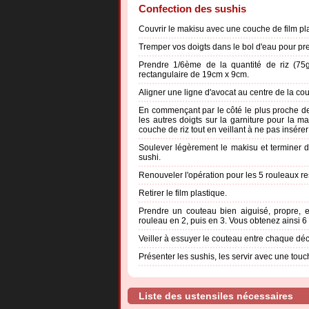
Confection des sushis
Couvrir le makisu avec une couche de film pl
Tremper vos doigts dans le bol d'eau pour prend
Prendre 1/6ème de la quantité de riz (75
rectangulaire de 19cm x 9cm.
Aligner une ligne d'avocat au centre de la co
En commençant par le côté le plus proche de 
les autres doigts sur la garniture pour la m
couche de riz tout en veillant à ne pas insérer 
Soulever légèrement le makisu et terminer de
sushi.
Renouveler l'opération pour les 5 rouleaux re
Retirer le film plastique.
Prendre un couteau bien aiguisé, propre, 
rouleau en 2, puis en 3. Vous obtenez ainsi 6
Veiller à essuyer le couteau entre chaque dé
Présenter les sushis, les servir avec une to
Liste des ustensiles nécessaires