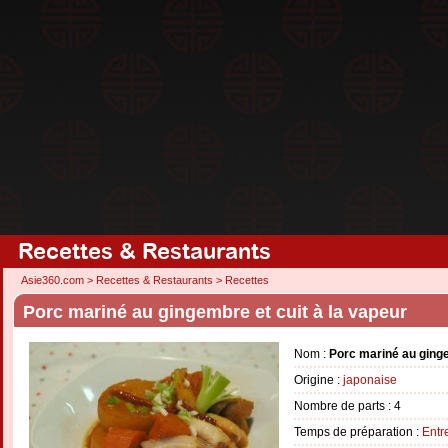
Recettes & Restaurants
Asie360.com
>
Recettes & Restaurants
>
Recettes
Porc mariné au gingembre et cuit à la vapeur
Nom :
Porc mariné au ginge
Origine :
japonaise
Nombre de parts :
4
Temps de préparation :
Entr