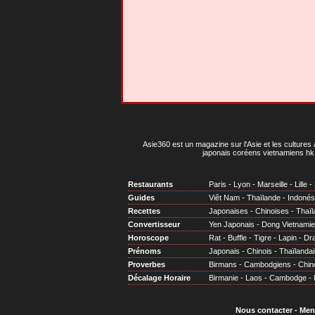
Asie360 est un magazine sur l'Asie et les cultures 
japonais coréens vietnamiens hk 
Restaurants
Paris
-
Lyon
-
Marseille
-
Lille
-
Guides
Viêt Nam
-
Thaïlande
-
Indonés
Recettes
Japonaises
-
Chinoises
-
Thaïl
Convertisseur
Yen Japonais
-
Dong Vietnami
Horoscope
Rat
-
Buffle
-
Tigre
-
Lapin
-
Dr
Prénoms
Japonais
-
Chinois
-
Thaïlandai
Proverbes
Birmans
-
Cambodgiens
-
Chin
Décalage Horaire
Birmanie
-
Laos
-
Cambodge
-
Nous contacter
-
Men