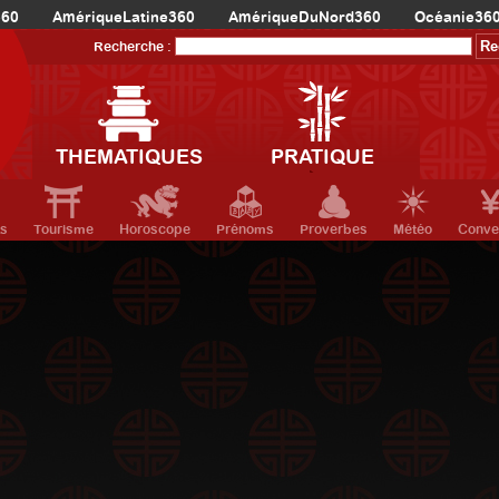
360
AmériqueLatine360
AmériqueDuNord360
Océanie36
Recherche :
THEMATIQUES
PRATIQUE
ts
Tourisme
Horoscope
Prénoms
Proverbes
Météo
Conve