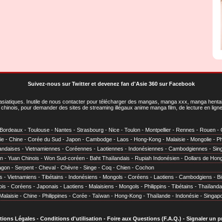
Suivez-nous sur Twitter
et
devenez fan d'Asie 360 sur Facebook
asiatiques
. Inutile de nous contacter pour télécharger des mangas, manga xxx, manga hentai,
chinois, pour demander des sites de streaming illégaux anime manga film, de lecture en li
Bordeaux
-
Toulouse
-
Nantes
-
Strasbourg
-
Nice
-
Toulon
-
Montpellier
-
Rennes
-
Rouen
-
ie
-
Chine
-
Corée du Sud
-
Japon
-
Cambodge
-
Laos
-
Hong-Kong
-
Malaisie
-
Mongolie
-
Ph
andaises
-
Vietnamiennes
-
Coréennes
-
Laotiennes
-
Indonésiennes
-
Cambodgiennes
-
Sin
en
-
Yuan Chinois
-
Won Sud-coréen
-
Baht Thaïlandais
-
Rupiah Indonésien
-
Dollars de Hon
agon
-
Serpent
-
Cheval
-
Chèvre
-
Singe
-
Coq
-
Chien
-
Cochon
s
-
Vietnamiens
-
Tibétains
-
Indonésiens
-
Mongols
-
Coréens
-
Laotiens
-
Cambodgiens
-
B
ois
-
Coréens
-
Japonais
-
Laotiens
-
Malaisiens
-
Mongols
-
Philippins
-
Tibétains
-
Thaïlanda
Malaisie
-
Chine
-
Philippines
-
Corée
-
Taïwan
-
Hong-Kong
-
Thaïlande
-
Indonésie
-
Singap
tions Légales
-
Conditions d'utilisation
-
Foire aux Questions (F.A.Q.)
-
Signaler un 