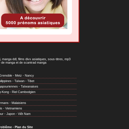
 manga ddl, films divx asiatiques, sous-titres, mp3
gne de manga et de scantrad manga
Grenoble
-
Metz
-
Nancy
ilippines
-
Taïwan
-
Tibet
gapouriennes
-
Taïwanaises
g-Kong
-
Riel Cambodgien
irmans
-
Malaisiens
is
-
Vietnamiens
our
-
Japon
-
Viêt Nam
problème
-
Plan du Site