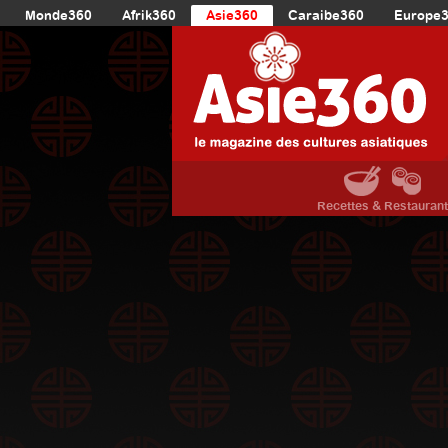
Monde360
Afrik360
Asie360
Caraibe360
Europe
Recettes & Restauran