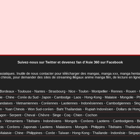
Suivez-nous sur Twitter
et
devenez fan d'Asie 360 sur Facebook
asiatiques
. Inutile de nous contacter pour télécharger des mangas, manga xxx, manga hentai,
chinois, pour demander des sites de streaming illégaux anime manga film, de lecture en li
Bordeaux
-
Toulouse
-
Nantes
-
Strasbourg
-
Nice
-
Toulon
-
Montpellier
-
Rennes
-
Rouen
-
ie
-
Chine
-
Corée du Sud
-
Japon
-
Cambodge
-
Laos
-
Hong-Kong
-
Malaisie
-
Mongolie
-
Ph
andaises
-
Vietnamiennes
-
Coréennes
-
Laotiennes
-
Indonésiennes
-
Cambodgiennes
-
Sin
en
-
Yuan Chinois
-
Won Sud-coréen
-
Baht Thaïlandais
-
Rupiah Indonésien
-
Dollars de Hon
agon
-
Serpent
-
Cheval
-
Chèvre
-
Singe
-
Coq
-
Chien
-
Cochon
s
-
Vietnamiens
-
Tibétains
-
Indonésiens
-
Mongols
-
Coréens
-
Laotiens
-
Cambodgiens
-
B
ois
-
Coréens
-
Japonais
-
Laotiens
-
Malaisiens
-
Mongols
-
Philippins
-
Tibétains
-
Thaïlanda
Malaisie
-
Chine
-
Philippines
-
Corée
-
Taïwan
-
Hong-Kong
-
Thaïlande
-
Indonésie
-
Singap