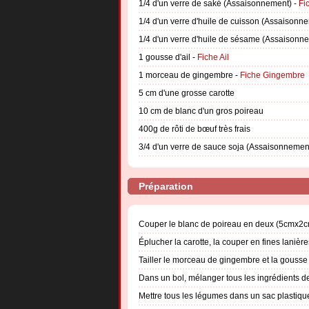
1/4 d'un verre de saké (Assaisonnement) -
Fi
1/4 d'un verre d'huile de cuisson (Assaisonn
1/4 d'un verre d'huile de sésame (Assaisonn
1 gousse d'ail -
Fiche Ail
1 morceau de gingembre -
Fiche Gingembre
5 cm d'une grosse carotte
10 cm de blanc d'un gros poireau
400g de rôti de bœuf très frais
3/4 d'un verre de sauce soja (Assaisonnemen
Préparation
Couper le blanc de poireau en deux (5cmx2cm).
Éplucher la carotte, la couper en fines lanière
Tailler le morceau de gingembre et la gousse d
Dans un bol, mélanger tous les ingrédients d
Mettre tous les légumes dans un sac plastiqu