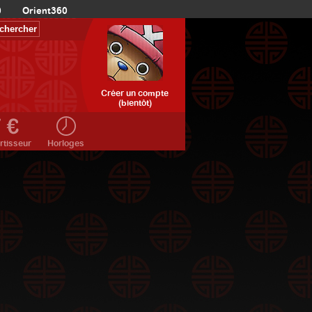
0
Orient360
Créer un compte
(bientôt)
rtisseur
Horloges