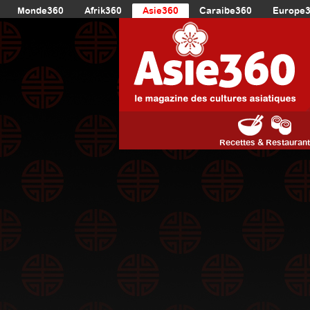
Monde360
Afrik360
Asie360
Caraibe360
Europe
Recettes & Restauran