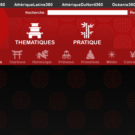
360
AmériqueLatine360
AmériqueDuNord360
Océanie36
Recherche :
THEMATIQUES
PRATIQUE
ts
Tourisme
Horoscope
Prénoms
Proverbes
Météo
Conve