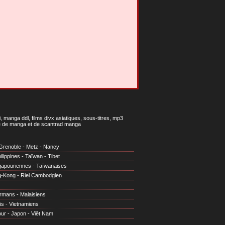
 manga ddl, films divx asiatiques, sous-titres, mp3
gne de manga et de scantrad manga
Grenoble
-
Metz
-
Nancy
ilippines
-
Taïwan
-
Tibet
gapouriennes
-
Taïwanaises
g-Kong
-
Riel Cambodgien
irmans
-
Malaisiens
is
-
Vietnamiens
our
-
Japon
-
Viêt Nam