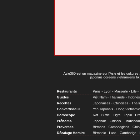
Asie360 est un magazine sur l'Asie et les cultures 
japonais coréens vietnamiens hk 
Restaurants
Paris
-
Lyon
-
Marseille
-
Lille
-
Guides
Viêt Nam
-
Thaïlande
-
Indonés
Recettes
Japonaises
-
Chinoises
-
Thaïl
Convertisseur
Yen Japonais
-
Dong Vietnami
Horoscope
Rat
-
Buffle
-
Tigre
-
Lapin
-
Dr
Prénoms
Japonais
-
Chinois
-
Thaïlandai
Proverbes
Birmans
-
Cambodgiens
-
Chin
Décalage Horaire
Birmanie
-
Laos
-
Cambodge
-