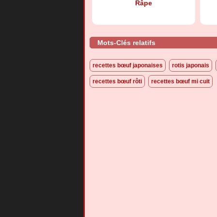
Râpe
Mots-Clés relatifs
recettes bœuf japonaises
rotis japonais
recettes bœuf rôti
recettes bœuf mi cuit