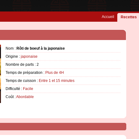
Accueil
Recettes
Nom :
Rôti de boeuf à la japonaise
Origine :
japonaise
Nombre de parts :
2
Temps de préparation :
Plus de 4H
Temps de cuisson :
Entre 1 et 15 minutes
Difficulté :
Facile
Coût :
Abordable