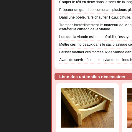
Couper le rôti en deux dans le sens de la lo
Préparer un grand bol contenant plusieurs gl
Dans une poêle, faire chauffer 1 c.a.c d'huile.
Tremper immédiatement le morceau de viande
d'arrêter la cuisson de la viande.
Lorsque la viande est bien refroidie, l'essuye
Mettre ces morceaux dans le sac plastique co
Laisser mariner ces morceaux de viande dans l
Avant de servir, découper la viande en fines 
Liste des ustensiles nécessaires