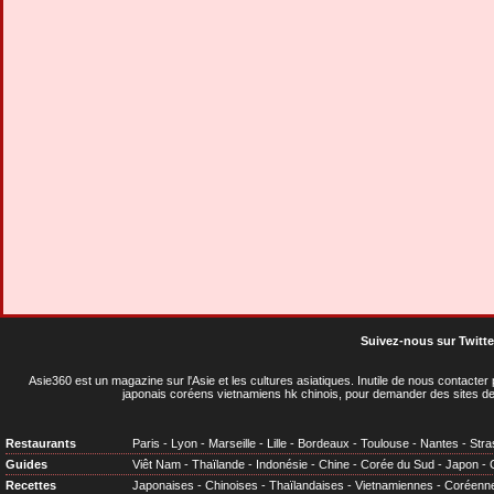
Suivez-nous sur Twitte
Asie360 est un magazine sur l'Asie et les cultures asiatiques
. Inutile de nous contacte
japonais coréens vietnamiens hk chinois, pour demander des sites de
Restaurants
Paris
-
Lyon
-
Marseille
-
Lille
-
Bordeaux
-
Toulouse
-
Nantes
-
Stra
Guides
Viêt Nam
-
Thaïlande
-
Indonésie
-
Chine
-
Corée du Sud
-
Japon
-
Recettes
Japonaises
-
Chinoises
-
Thaïlandaises
-
Vietnamiennes
-
Coréenn