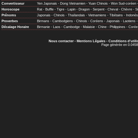
Convertisseur
Yen Japonais
-
Dong Vietnamien
-
Yuan Chinois
-
Won Sud-coréen
Horoscope
Rat
-
Buffle
-
Tigre
-
Lapin
-
Dragon
-
Serpent
-
Cheval
-
Chèvre
-
S
Prénoms
Japonais
-
Chinois
-
Thaïlandais
-
Vietnamiens
-
Tibétains
-
Indonés
Proverbes
Birmans
-
Cambodgiens
-
Chinois
-
Coréens
-
Japonais
-
Laotiens
Décalage Horaire
Birmanie
-
Laos
-
Cambodge
-
Malaisie
-
Chine
-
Philippines
-
Corée
Nous contacter
-
Mentions Légales
-
Conditions d'utili
Page générée en 0.0458