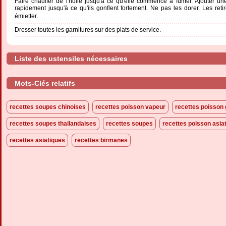
Faire chauffer de l'huile jusqu'à ce qu'elle commence à fumer. Ajouter une
rapidement jusqu'à ce qu'ils gonflent fortement. Ne pas les dorer. Les reti
émietter.
Dresser toutes les garnitures sur des plats de service.
Liste des ustensiles nécessaires
Mots-Clés relatifs
recettes soupes chinoises
recettes poisson vapeur
recettes poisson
recettes soupes thailandaises
recettes soupes
recettes poisson asia
recettes asiatiques
recettes birmanes