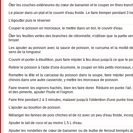
Ôter les couches extérieures du cœur de bananier et le couper en fines tranc
Le placer dans un plat et le couvrir d'eau froide. Le faire tremper pendant 3 h
L'égoutter puis le réserver.
Couper le poisson en morceaux, le mettre dans un bol, le couvrir d'eau.
Ôter les feuilles vertes des branches de citronnelle, n'utiliser que la partie v
broyer.
Les ajouter au poisson avec la sauce de poisson, le curcuma et la moitié d
sens de la longueur.
Couvrir et porter à ébullition, puis faire mijoter à feu doux jusqu'à ce que le p
Retirer le poisson à l'aide d'une écumoire, le couper en très petits morceaux, 
Remettre la tête et la carcasse du poisson dans la soupe, faire mijoter pend
chinois dans une autre casserole, y mettre les morceaux de poisson.
Faire revenir les oignons hachés, bien les faire dorer. Réduire en purée l'ail, 
et des piments, ajouter l'huile et l'oignon.
Faire frire pendant 2 à 3 minutes, malaxer jusqu'à l'obtention d'une purée liss
L'ajouter au bouillon de poisson.
Mélanger les farines de pois chiches et de riz avec un peu d'eau froide, incor
Ajouter le lait de coco et au moins 1.5 L d'eau.
Ajouter les rondelles de cœur de bananier ou de bulbe de fenouil trempés dan