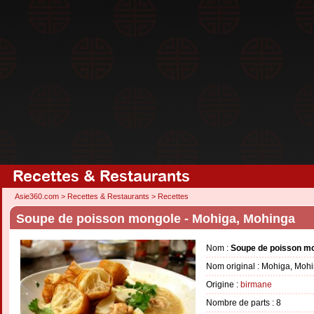
Recettes & Restaurants
Asie360.com
>
Recettes & Restaurants
>
Recettes
Soupe de poisson mongole - Mohiga, Mohinga
Nom :
Soupe de poisson m
Nom original : Mohiga, Moh
Origine :
birmane
Nombre de parts :
8