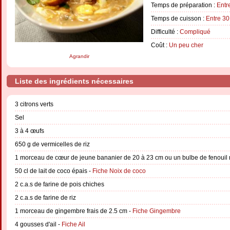
Temps de préparation :
Entr
Temps de cuisson :
Entre 30
Difficulté :
Compliqué
Coût :
Un peu cher
Agrandir
Liste des ingrédients nécessaires
3 citrons verts
Sel
3 à 4 œufs
650 g de vermicelles de riz
1 morceau de cœur de jeune bananier de 20 à 23 cm ou un bulbe de fenoui
50 cl de lait de coco épais -
Fiche Noix de coco
2 c.a.s de farine de pois chiches
2 c.a.s de farine de riz
1 morceau de gingembre frais de 2.5 cm -
Fiche Gingembre
4 gousses d'ail -
Fiche Ail