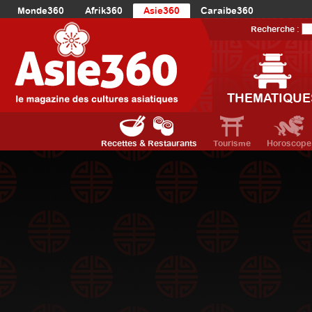
Monde360
Afrik360
Asie360
Caraibe360
Europe360
AmériqueLatine360
AmériqueDuNord360
Recherche :
Océanie360
Orient360
THEMATIQUE
Recettes & Restaurants
Tourisme
Horoscope