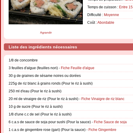
Temps de cuisson :
Entre 15
Difficulté :
Moyenne
Coût :
Abordable
Agrandir
Liste des ingrédients nécessaires
1/8 de concombre
3 feuilles d'algue (feuilles nori) -
Fiche Feuille d'algue
30 g de graines de sésame noires ou dorées
225g de riz blanc à grains ronds (Pour le riz à sushi)
250 ml d'eau (Pour le riz à sushi)
20 ml de vinaigre de riz (Pour le riz à sushi) -
Fiche Vinaigre de riz blanc
10 g de sucre (Pour le riz à sushi)
1/8 d'une c.c de sel (Pour le riz à sushi)
6 c.a.s de sauce de soja pour sushi (Pour la sauce) -
Fiche Sauce de soja
1 c.a.s de gingembre rose (gari) (Pour la sauce) -
Fiche Gingembre