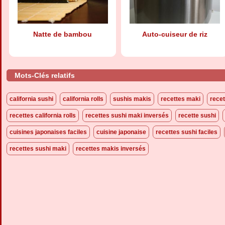
Natte de bambou
Auto-cuiseur de riz
Mots-Clés relatifs
california sushi
california rolls
sushis makis
recettes maki
recet
recettes california rolls
recettes sushi maki inversés
recette sushi
cuisines japonaises faciles
cuisine japonaise
recettes sushi faciles
recettes sushi maki
recettes makis inversés