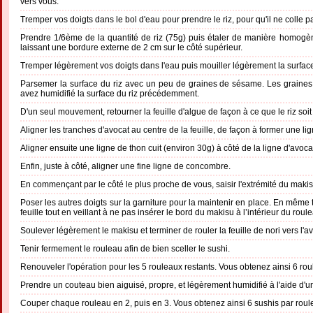
vers vous.
Tremper vos doigts dans le bol d'eau pour prendre le riz, pour qu'il ne colle p
Prendre 1/6ème de la quantité de riz (75g) puis étaler de manière homogène 
laissant une bordure externe de 2 cm sur le côté supérieur.
Tremper légèrement vos doigts dans l'eau puis mouiller légèrement la surface
Parsemer la surface du riz avec un peu de graines de sésame. Les graine
avez humidifié la surface du riz précédemment.
D'un seul mouvement, retourner la feuille d'algue de façon à ce que le riz soi
Aligner les tranches d'avocat au centre de la feuille, de façon à former une li
Aligner ensuite une ligne de thon cuit (environ 30g) à côté de la ligne d'avoca
Enfin, juste à côté, aligner une fine ligne de concombre.
En commençant par le côté le plus proche de vous, saisir l'extrémité du maki
Poser les autres doigts sur la garniture pour la maintenir en place. En même t
feuille tout en veillant à ne pas insérer le bord du makisu à l’intérieur du roul
Soulever légèrement le makisu et terminer de rouler la feuille de nori vers l'av
Tenir fermement le rouleau afin de bien sceller le sushi.
Renouveler l'opération pour les 5 rouleaux restants. Vous obtenez ainsi 6 rou
Prendre un couteau bien aiguisé, propre, et légèrement humidifié à l'aide d'
Couper chaque rouleau en 2, puis en 3. Vous obtenez ainsi 6 sushis par roul