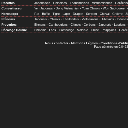
Recettes
Japonaises
-
Chinoises
-
Thaïlandaises
-
Vietnamiennes
-
Coréenn
Convertisseur
Yen Japonais
-
Dong Vietnamien
-
Yuan Chinois
-
Won Sud-coréen
Horoscope
Rat
-
Buffle
-
Tigre
-
Lapin
-
Dragon
-
Serpent
-
Cheval
-
Chèvre
-
S
Prénoms
Japonais
-
Chinois
-
Thaïlandais
-
Vietnamiens
-
Tibétains
-
Indonés
Proverbes
Birmans
-
Cambodgiens
-
Chinois
-
Coréens
-
Japonais
-
Laotiens
Décalage Horaire
Birmanie
-
Laos
-
Cambodge
-
Malaisie
-
Chine
-
Philippines
-
Corée
Nous contacter
-
Mentions Légales
-
Conditions d'utili
Page générée en 0.0493