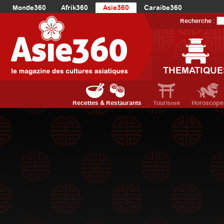
Monde360
Afrik360
Asie360
Caraibe360
Europe360
AmériqueLatine360
AmériqueDuNord360
Recherche :
Océanie360
Orient360
THEMATIQUE
Recettes & Restaurants
Tourisme
Horoscope