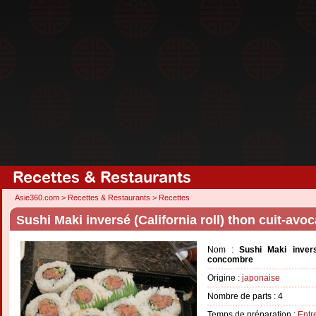
Recettes & Restaurants
Asie360.com
>
Recettes & Restaurants
>
Recettes
Sushi Maki inversé (California roll) thon cuit-av
Nom :
Sushi Maki inversé
concombre
Origine :
japonaise
Nombre de parts :
4
Temps de préparation :
Entr