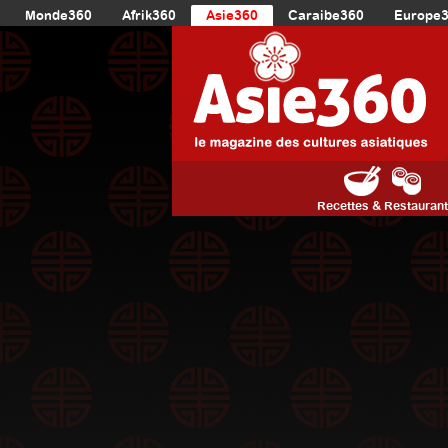
Monde360
Afrik360
Asie360
Caraibe360
Europe
Recettes & Restauran