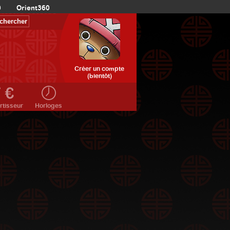
0
Orient360
Créer un compte
(bientôt)
rtisseur
Horloges