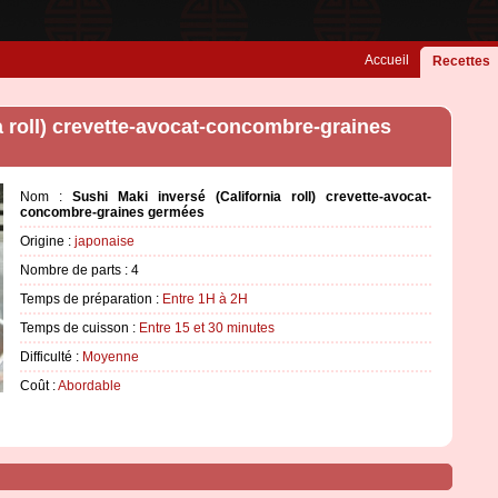
Accueil
Recettes
a roll) crevette-avocat-concombre-graines
Nom :
Sushi Maki inversé (California roll) crevette-avocat-
concombre-graines germées
Origine :
japonaise
Nombre de parts :
4
Temps de préparation :
Entre 1H à 2H
Temps de cuisson :
Entre 15 et 30 minutes
Difficulté :
Moyenne
Coût :
Abordable