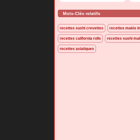
Mots-Clés relatifs
recettes sushi crevettes
recettes makis i
recettes california rolls
recettes sushi ma
recettes asiatiques