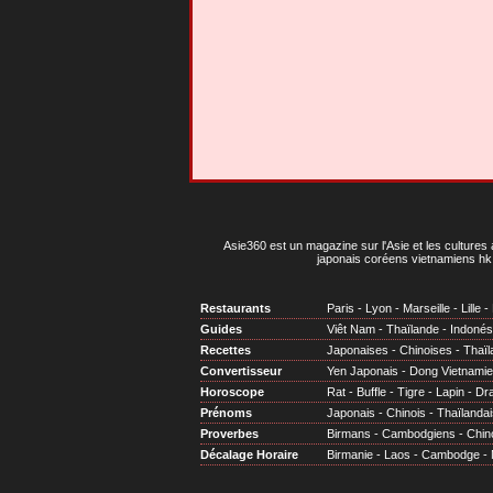
Asie360 est un magazine sur l'Asie et les cultures 
japonais coréens vietnamiens hk 
Restaurants
Paris
-
Lyon
-
Marseille
-
Lille
-
Guides
Viêt Nam
-
Thaïlande
-
Indonés
Recettes
Japonaises
-
Chinoises
-
Thaïl
Convertisseur
Yen Japonais
-
Dong Vietnami
Horoscope
Rat
-
Buffle
-
Tigre
-
Lapin
-
Dr
Prénoms
Japonais
-
Chinois
-
Thaïlandai
Proverbes
Birmans
-
Cambodgiens
-
Chin
Décalage Horaire
Birmanie
-
Laos
-
Cambodge
-