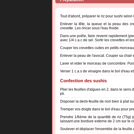
Tout d'abord, préparer le riz pour sushi selo
Enlever la tête, la queue et la peau des cre
crevette. Les rincer sous l'eau froide.
Dans une poêle, faire revenir rapidement (pe
avec 1/4 c.a.c de sel. Sortir les crevettes et les 
Couper les crevettes cuites en petits morceau
Enlever la peau de l'avocat. Couper sa chair e
Laver et vider le morceau de concombre. Puis
Verser 1 c.a.s de vinaigre dans le bol d'eau e
Confection des sushis
Plier les feuilles d'algues en 2, dans le sens
pli.
Disposer la demi-feuille de nori bien à plat su
Tremper vos doigts dans le bol d'eau pour prend
Prendre 1/6ème de la quantité de riz (75g) p
laissant une bordure externe de 2 cm sur le c
Soulever et déplacer l'ensemble de la feuille 