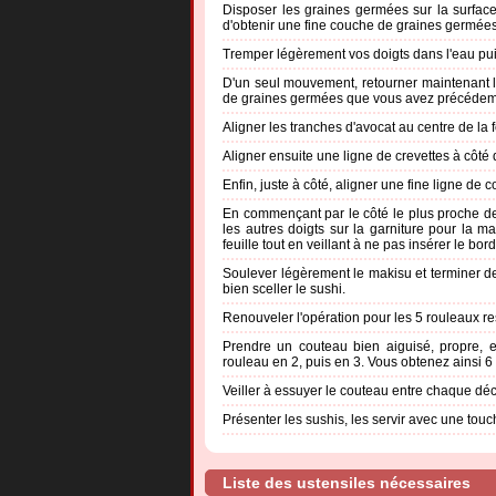
Disposer les graines germées sur la surface
d'obtenir une fine couche de graines germées
Tremper légèrement vos doigts dans l'eau puis
D'un seul mouvement, retourner maintenant la
de graines germées que vous avez précédem
Aligner les tranches d'avocat au centre de la 
Aligner ensuite une ligne de crevettes à côté d
Enfin, juste à côté, aligner une fine ligne de
En commençant par le côté le plus proche de 
les autres doigts sur la garniture pour la m
feuille tout en veillant à ne pas insérer le bor
Soulever légèrement le makisu et terminer de r
bien sceller le sushi.
Renouveler l'opération pour les 5 rouleaux re
Prendre un couteau bien aiguisé, propre, 
rouleau en 2, puis en 3. Vous obtenez ainsi 6
Veiller à essuyer le couteau entre chaque dé
Présenter les sushis, les servir avec une to
Liste des ustensiles nécessaires