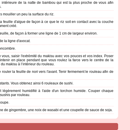
 intérieure de la natte de bambou qui est la plus proche de vous afin
.
 mouiller un peu la surface du riz.
 feuille d'algue de façon à ce que le riz soit en contact avec la couche
ment créé.
feuille, de façon à former une ligne de 1 cm de largeur environ.
e la ligne d'avocat.
 concombre.
vous, saisir l'extrémité du makisu avec vos pouces et vos index. Poser
aintenir en place pendant que vous roulez la farce vers le centre de la
d du makisu à l’intérieur du rouleau.
ouler la feuille de nori vers l'avant. Tenir fermement le rouleau afin de
stants. Vous obtenez ainsi 6 rouleaux de sushi.
et légèrement humidifié à l'aide d'un torchon humide. Couper chaque
 sushis par rouleau.
coupe.
uche de gingembre, une noix de wasabi et une coupelle de sauce de soja.