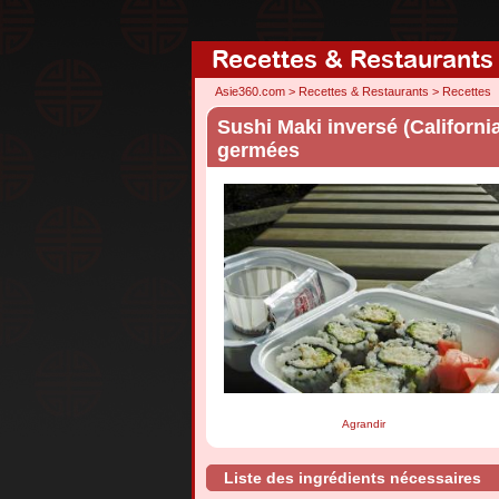
Recettes & Restaurants
Asie360.com
>
Recettes & Restaurants
>
Recettes
Sushi Maki inversé (Californi
germées
Agrandir
Liste des ingrédients nécessaires