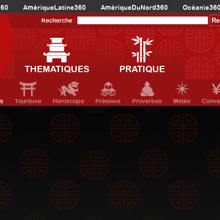
360
AmériqueLatine360
AmériqueDuNord360
Océanie36
Recherche :
THEMATIQUES
PRATIQUE
ts
Tourisme
Horoscope
Prénoms
Proverbes
Météo
Conve