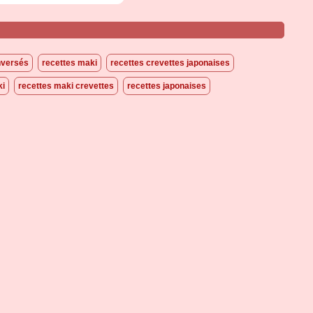
nversés
recettes maki
recettes crevettes japonaises
ki
recettes maki crevettes
recettes japonaises