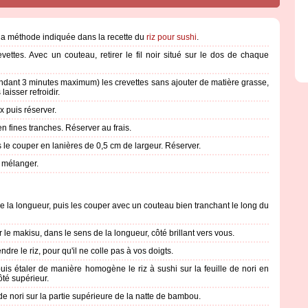
n la méthode indiquée dans la recette du
riz pour sushi
.
vettes. Avec un couteau, retirer le fil noir situé sur le dos de chaque
ndant 3 minutes maximum) les crevettes sans ajouter de matière grasse,
laisser refroidir.
x puis réserver.
n fines tranches. Réserver au frais.
 le couper en lanières de 0,5 cm de largeur. Réserver.
t mélanger.
 de la longueur, puis les couper avec un couteau bien tranchant le long du
r le makisu, dans le sens de la longueur, côté brillant vers vous.
re le riz, pour qu'il ne colle pas à vos doigts.
uis étaler de manière homogène le riz à sushi sur la feuille de nori en
ôté supérieur.
de nori sur la partie supérieure de la natte de bambou.