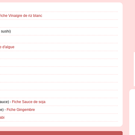
Fiche Vinaigre de riz blanc
 sushi)
e d'algue
sauce) -
Fiche Sauce de soja
ce) -
Fiche Gingembre
abi