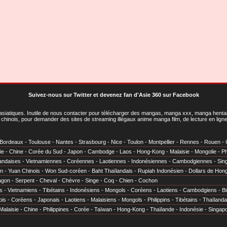
Suivez-nous sur Twitter
et
devenez fan d'Asie 360 sur Facebook
asiatiques
. Inutile de nous contacter pour télécharger des mangas, manga xxx, manga hentai,
chinois, pour demander des sites de streaming illégaux anime manga film, de lecture en li
Bordeaux
-
Toulouse
-
Nantes
-
Strasbourg
-
Nice
-
Toulon
-
Montpellier
-
Rennes
-
Rouen
-
ie
-
Chine
-
Corée du Sud
-
Japon
-
Cambodge
-
Laos
-
Hong-Kong
-
Malaisie
-
Mongolie
-
Ph
andaises
-
Vietnamiennes
-
Coréennes
-
Laotiennes
-
Indonésiennes
-
Cambodgiennes
-
Sin
en
-
Yuan Chinois
-
Won Sud-coréen
-
Baht Thaïlandais
-
Rupiah Indonésien
-
Dollars de Hon
agon
-
Serpent
-
Cheval
-
Chèvre
-
Singe
-
Coq
-
Chien
-
Cochon
s
-
Vietnamiens
-
Tibétains
-
Indonésiens
-
Mongols
-
Coréens
-
Laotiens
-
Cambodgiens
-
B
ois
-
Coréens
-
Japonais
-
Laotiens
-
Malaisiens
-
Mongols
-
Philippins
-
Tibétains
-
Thaïlanda
Malaisie
-
Chine
-
Philippines
-
Corée
-
Taïwan
-
Hong-Kong
-
Thaïlande
-
Indonésie
-
Singap