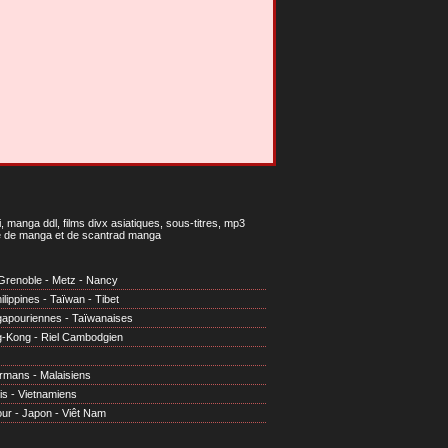
 manga ddl, films divx asiatiques, sous-titres, mp3
gne de manga et de scantrad manga
Grenoble
-
Metz
-
Nancy
ilippines
-
Taïwan
-
Tibet
gapouriennes
-
Taïwanaises
g-Kong
-
Riel Cambodgien
irmans
-
Malaisiens
is
-
Vietnamiens
our
-
Japon
-
Viêt Nam