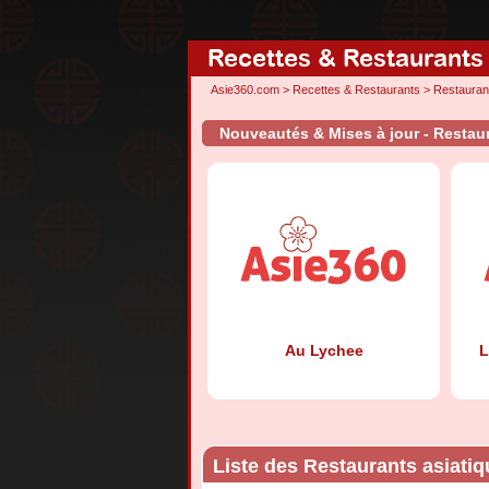
Recettes & Restaurants
Asie360.com
>
Recettes & Restaurants
>
Restauran
Nouveautés & Mises à jour - Restau
Au Lychee
L
Liste des Restaurants asiati