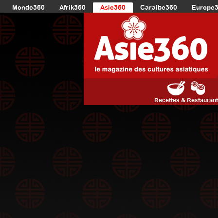
Monde360
Afrik360
Asie360
Caraibe360
Europe
Recettes & Restauran