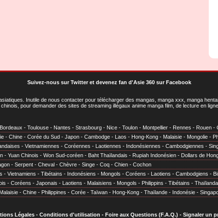
Suivez-nous sur Twitter
et
devenez fan d'Asie 360 sur Facebook
asiatiques
. Inutile de nous contacter pour télécharger des mangas, manga xxx, manga hentai,
chinois, pour demander des sites de streaming illégaux anime manga film, de lecture en li
Bordeaux
-
Toulouse
-
Nantes
-
Strasbourg
-
Nice
-
Toulon
-
Montpellier
-
Rennes
-
Rouen
-
ie
-
Chine
-
Corée du Sud
-
Japon
-
Cambodge
-
Laos
-
Hong-Kong
-
Malaisie
-
Mongolie
-
Ph
andaises
-
Vietnamiennes
-
Coréennes
-
Laotiennes
-
Indonésiennes
-
Cambodgiennes
-
Sin
en
-
Yuan Chinois
-
Won Sud-coréen
-
Baht Thaïlandais
-
Rupiah Indonésien
-
Dollars de Hon
agon
-
Serpent
-
Cheval
-
Chèvre
-
Singe
-
Coq
-
Chien
-
Cochon
s
-
Vietnamiens
-
Tibétains
-
Indonésiens
-
Mongols
-
Coréens
-
Laotiens
-
Cambodgiens
-
B
ois
-
Coréens
-
Japonais
-
Laotiens
-
Malaisiens
-
Mongols
-
Philippins
-
Tibétains
-
Thaïlanda
Malaisie
-
Chine
-
Philippines
-
Corée
-
Taïwan
-
Hong-Kong
-
Thaïlande
-
Indonésie
-
Singap
tions Légales
-
Conditions d'utilisation
-
Foire aux Questions (F.A.Q.)
-
Signaler un 