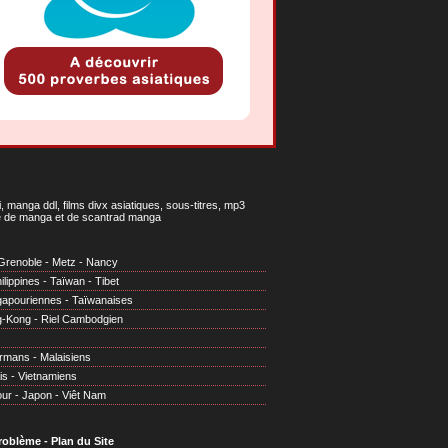
 manga ddl, films divx asiatiques, sous-titres, mp3
gne de manga et de scantrad manga
Grenoble
-
Metz
-
Nancy
ilippines
-
Taïwan
-
Tibet
gapouriennes
-
Taïwanaises
g-Kong
-
Riel Cambodgien
irmans
-
Malaisiens
is
-
Vietnamiens
our
-
Japon
-
Viêt Nam
problème
-
Plan du Site