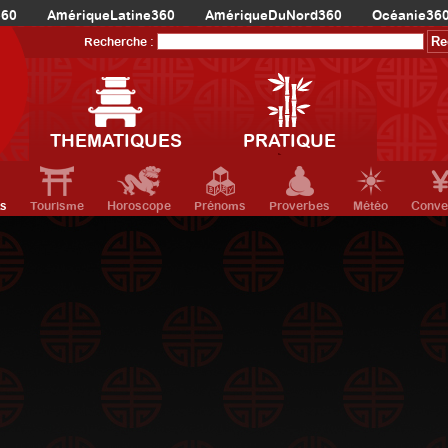
360
AmériqueLatine360
AmériqueDuNord360
Océanie36
Recherche :
THEMATIQUES
PRATIQUE
ts
Tourisme
Horoscope
Prénoms
Proverbes
Météo
Conve