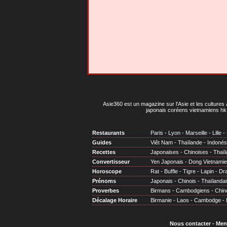
Asie360 est un magazine sur l'Asie et les cultures 
japonais coréens vietnamiens hk 
Restaurants
Paris
-
Lyon
-
Marseille
-
Lille
-
Guides
Viêt Nam
-
Thaïlande
-
Indonés
Recettes
Japonaises
-
Chinoises
-
Thaïl
Convertisseur
Yen Japonais
-
Dong Vietnami
Horoscope
Rat
-
Buffle
-
Tigre
-
Lapin
-
Dr
Prénoms
Japonais
-
Chinois
-
Thaïlandai
Proverbes
Birmans
-
Cambodgiens
-
Chin
Décalage Horaire
Birmanie
-
Laos
-
Cambodge
-
Nous contacter
-
Men