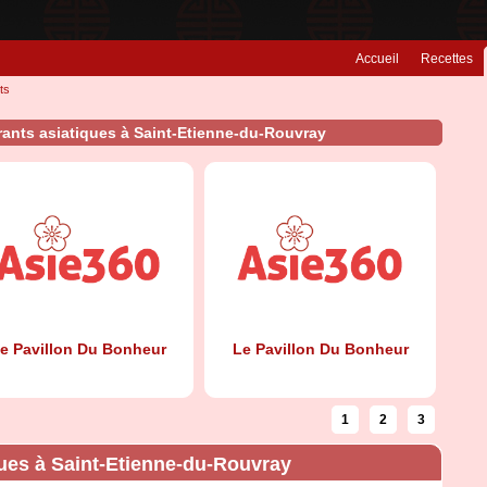
Accueil
Recettes
ts
rants asiatiques à Saint-Etienne-du-Rouvray
e Pavillon Du Bonheur
Le Pavillon Du Bonheur
1
2
3
ques à Saint-Etienne-du-Rouvray