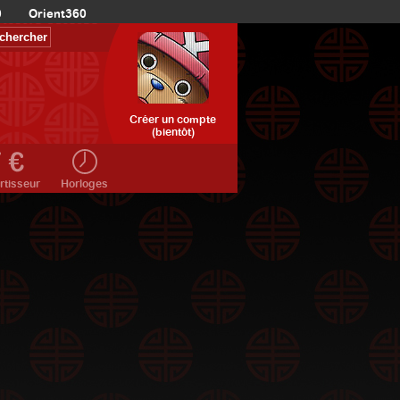
0
Orient360
Créer un compte
(bientôt)
rtisseur
Horloges