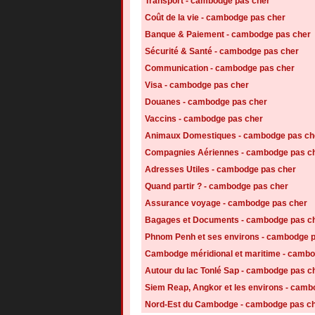
Transport - cambodge pas cher
Coût de la vie - cambodge pas cher
Banque & Paiement - cambodge pas cher
Sécurité & Santé - cambodge pas cher
Communication - cambodge pas cher
Visa - cambodge pas cher
Douanes - cambodge pas cher
Vaccins - cambodge pas cher
Animaux Domestiques - cambodge pas ch
Compagnies Aériennes - cambodge pas c
Adresses Utiles - cambodge pas cher
Quand partir ? - cambodge pas cher
Assurance voyage - cambodge pas cher
Bagages et Documents - cambodge pas c
Phnom Penh et ses environs - cambodge 
Cambodge méridional et maritime - cambo
Autour du lac Tonlé Sap - cambodge pas c
Siem Reap, Angkor et les environs - camb
Nord-Est du Cambodge - cambodge pas c