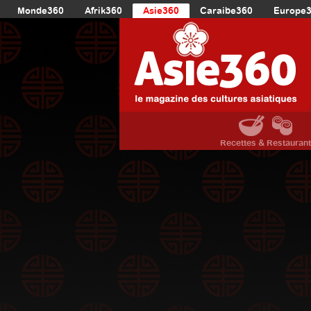
Monde360
Afrik360
Asie360
Caraibe360
Europe
Recettes & Restauran