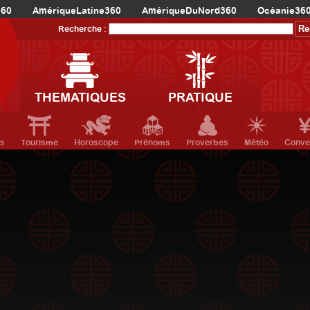
360
AmériqueLatine360
AmériqueDuNord360
Océanie36
Recherche :
THEMATIQUES
PRATIQUE
ts
Tourisme
Horoscope
Prénoms
Proverbes
Météo
Conve