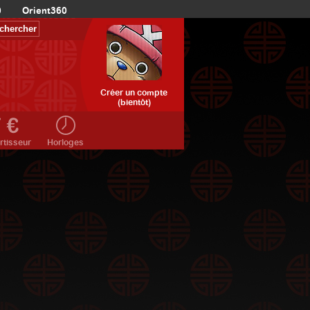
0
Orient360
Créer un compte
(bientôt)
rtisseur
Horloges