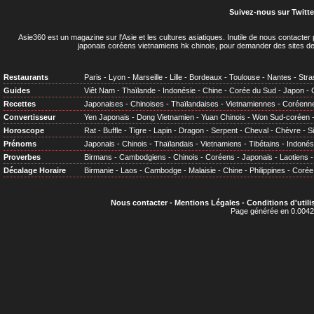
Suivez-nous sur Twitte
Asie360 est un magazine sur l'Asie et les cultures asiatiques
. Inutile de nous contacte
japonais coréens vietnamiens hk chinois, pour demander des sites de
Restaurants
Paris
-
Lyon
-
Marseille
-
Lille
-
Bordeaux
-
Toulouse
-
Nantes
-
Stra
Guides
Viêt Nam
-
Thaïlande
-
Indonésie
-
Chine
-
Corée du Sud
-
Japon
-
Recettes
Japonaises
-
Chinoises
-
Thaïlandaises
-
Vietnamiennes
-
Coréenn
Convertisseur
Yen Japonais
-
Dong Vietnamien
-
Yuan Chinois
-
Won Sud-coréen
Horoscope
Rat
-
Buffle
-
Tigre
-
Lapin
-
Dragon
-
Serpent
-
Cheval
-
Chèvre
-
S
Prénoms
Japonais
-
Chinois
-
Thaïlandais
-
Vietnamiens
-
Tibétains
-
Indonés
Proverbes
Birmans
-
Cambodgiens
-
Chinois
-
Coréens
-
Japonais
-
Laotiens
Décalage Horaire
Birmanie
-
Laos
-
Cambodge
-
Malaisie
-
Chine
-
Philippines
-
Corée
Nous contacter
-
Mentions Légales
-
Conditions d'utili
Page générée en 0.0042