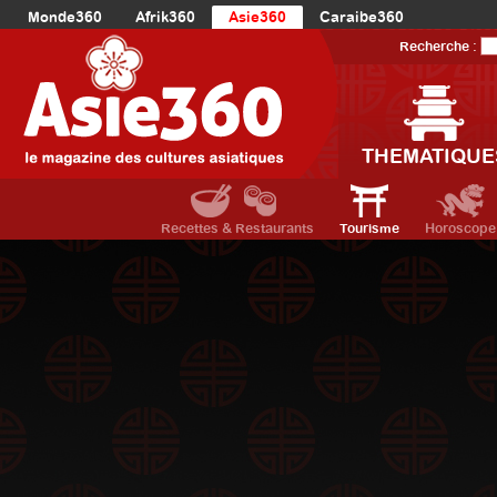
Monde360
Afrik360
Asie360
Caraibe360
Europe360
AmériqueLatine360
AmériqueDuNord360
Recherche :
Océanie360
Orient360
THEMATIQUE
Recettes & Restaurants
Tourisme
Horoscope