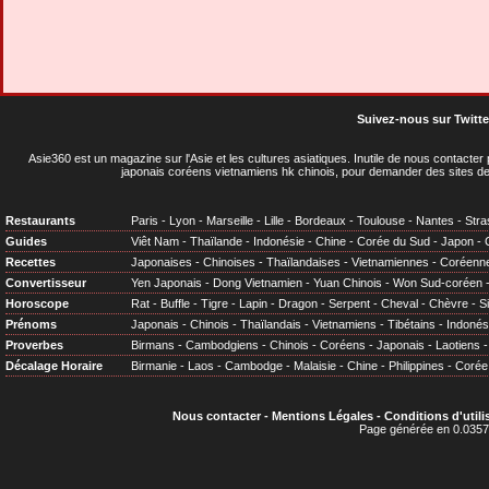
Suivez-nous sur Twitte
Asie360 est un magazine sur l'Asie et les cultures asiatiques
. Inutile de nous contacte
japonais coréens vietnamiens hk chinois, pour demander des sites de
Restaurants
Paris
-
Lyon
-
Marseille
-
Lille
-
Bordeaux
-
Toulouse
-
Nantes
-
Stra
Guides
Viêt Nam
-
Thaïlande
-
Indonésie
-
Chine
-
Corée du Sud
-
Japon
-
Recettes
Japonaises
-
Chinoises
-
Thaïlandaises
-
Vietnamiennes
-
Coréenn
Convertisseur
Yen Japonais
-
Dong Vietnamien
-
Yuan Chinois
-
Won Sud-coréen
Horoscope
Rat
-
Buffle
-
Tigre
-
Lapin
-
Dragon
-
Serpent
-
Cheval
-
Chèvre
-
S
Prénoms
Japonais
-
Chinois
-
Thaïlandais
-
Vietnamiens
-
Tibétains
-
Indonés
Proverbes
Birmans
-
Cambodgiens
-
Chinois
-
Coréens
-
Japonais
-
Laotiens
Décalage Horaire
Birmanie
-
Laos
-
Cambodge
-
Malaisie
-
Chine
-
Philippines
-
Corée
Nous contacter
-
Mentions Légales
-
Conditions d'utili
Page générée en 0.0357