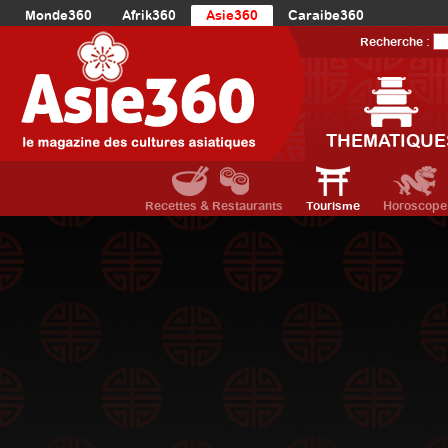
Monde360
Afrik360
Asie360
Caraibe360
Europe360
AmériqueLatine360
AmériqueDuNord360
Recherche :
Océanie360
Orient360
THEMATIQUE
Recettes & Restaurants
Tourisme
Horoscope