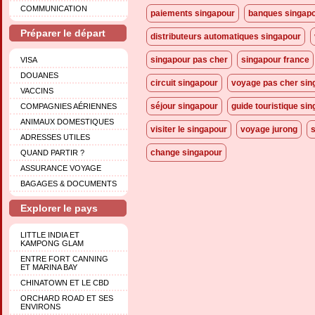
COMMUNICATION
paiements singapour
banques singap
Préparer le départ
distributeurs automatiques singapour
singapour pas cher
singapour france
VISA
DOUANES
circuit singapour
voyage pas cher sin
VACCINS
séjour singapour
guide touristique si
COMPAGNIES AÉRIENNES
ANIMAUX DOMESTIQUES
visiter le singapour
voyage jurong
ADRESSES UTILES
change singapour
QUAND PARTIR ?
ASSURANCE VOYAGE
BAGAGES & DOCUMENTS
Explorer le pays
LITTLE INDIA ET
KAMPONG GLAM
ENTRE FORT CANNING
ET MARINA BAY
CHINATOWN ET LE CBD
ORCHARD ROAD ET SES
ENVIRONS