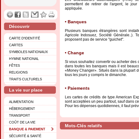
permettent de retirer de l'argent, le jou
appliquée.
Banques
Découvrir
Plusieurs banques étrangères sont instal
Agricole Indosuez, Société Générale..). T
CARTE D'IDENTITÉ
proposent pas de service "guichet".
CARTES
SYMBOLES NATIONAUX
Change
HYMNE NATIONAL
Si vous souhaitez convertir ou acheter des 
FÊTES
dans toutes les banques mais il est beauc
«Money Changer». Situés dans la plupart de
RELIGIONS
tous les jours y compris le dimanche.
TRAITS CULTURELS
Paiements
La vie sur place
Les cartes de crédits de type American Ex
sont acceptées un peu partout, sauf dans c
ALIMENTATION
Pour les dépenses quotidiennes, il faut prév
HÉBERGEMENT
TRANSPORT
COÛT DE LA VIE
Mots-Clés relatifs
BANQUE & PAIEMENT
SÉCURITÉ & SANTÉ