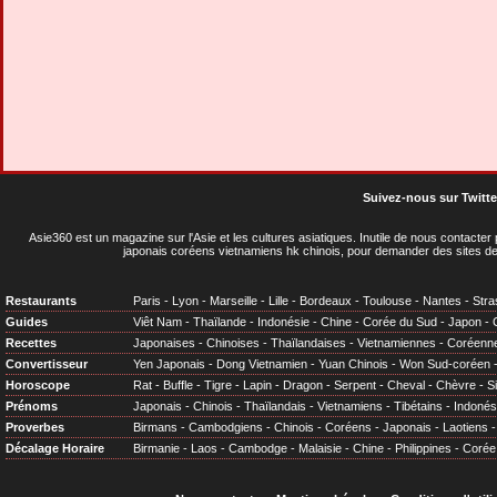
Suivez-nous sur Twitte
Asie360 est un magazine sur l'Asie et les cultures asiatiques
. Inutile de nous contacte
japonais coréens vietnamiens hk chinois, pour demander des sites de
Restaurants
Paris
-
Lyon
-
Marseille
-
Lille
-
Bordeaux
-
Toulouse
-
Nantes
-
Stra
Guides
Viêt Nam
-
Thaïlande
-
Indonésie
-
Chine
-
Corée du Sud
-
Japon
-
Recettes
Japonaises
-
Chinoises
-
Thaïlandaises
-
Vietnamiennes
-
Coréenn
Convertisseur
Yen Japonais
-
Dong Vietnamien
-
Yuan Chinois
-
Won Sud-coréen
Horoscope
Rat
-
Buffle
-
Tigre
-
Lapin
-
Dragon
-
Serpent
-
Cheval
-
Chèvre
-
S
Prénoms
Japonais
-
Chinois
-
Thaïlandais
-
Vietnamiens
-
Tibétains
-
Indonés
Proverbes
Birmans
-
Cambodgiens
-
Chinois
-
Coréens
-
Japonais
-
Laotiens
Décalage Horaire
Birmanie
-
Laos
-
Cambodge
-
Malaisie
-
Chine
-
Philippines
-
Corée