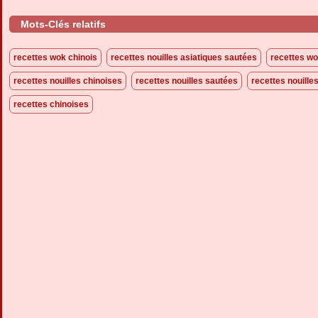
Mots-Clés relatifs
recettes wok chinois
recettes nouilles asiatiques sautées
recettes wo
recettes nouilles chinoises
recettes nouilles sautées
recettes nouille
recettes chinoises