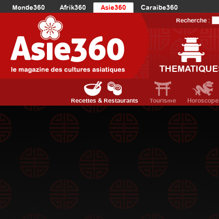
Monde360
Afrik360
Asie360
Caraibe360
Europe360
AmériqueLatine360
AmériqueDuNord360
Recherche :
Océanie360
Orient360
THEMATIQUE
Recettes & Restaurants
Tourisme
Horoscope