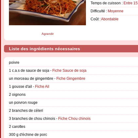
Temps de cuisson :
Entre 15
Difficulté :
Moyenne
Coût :
Abordable
Agrandir
Liste des ingrédients nécessaires
poivre
1 c.a.s de sauce de soja -
Fiche Sauce de soja
un morceau de gingembre -
Fiche Gingembre
1 gousse d'ail -
Fiche Ail
2 oignons
un poivron rouge
2 branches de céleri
3 branches de chou chinois -
Fiche Chou chinois
2 carottes
300 g d'échine de porc