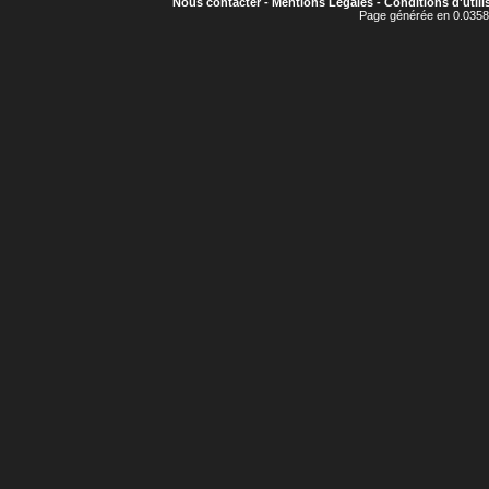
Nous contacter
-
Mentions Légales
-
Conditions d'utili
Page générée en 0.0358