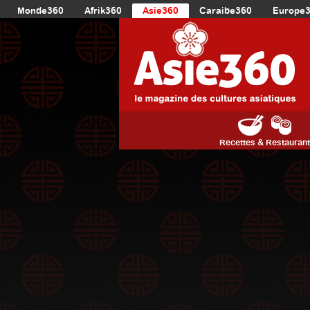
Monde360
Afrik360
Asie360
Caraibe360
Europe
Recettes & Restauran