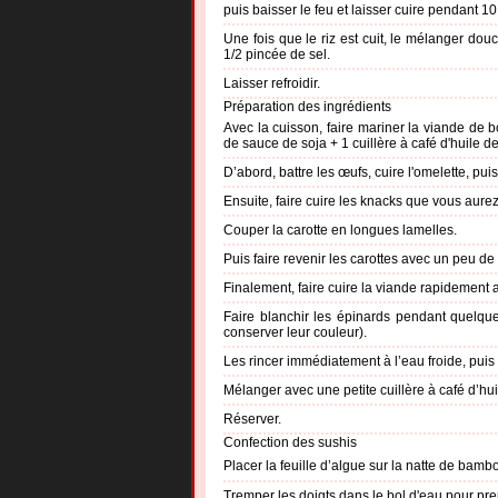
puis baisser le feu et laisser cuire pendant 1
Une fois que le riz est cuit, le mélanger do
1/2 pincée de sel.
Laisser refroidir.
Préparation des ingrédients
Avec la cuisson, faire mariner la viande d
de sauce de soja + 1 cuillère à café d'huile d
D’abord, battre les œufs, cuire l'omelette, pu
Ensuite, faire cuire les knacks que vous aur
Couper la carotte en longues lamelles.
Puis faire revenir les carottes avec un peu de
Finalement, faire cuire la viande rapidement a
Faire blanchir les épinards pendant quelqu
conserver leur couleur).
Les rincer immédiatement à l’eau froide, puis
Mélanger avec une petite cuillère à café d’hu
Réserver.
Confection des sushis
Placer la feuille d’algue sur la natte de bamb
Tremper les doigts dans le bol d'eau pour prend