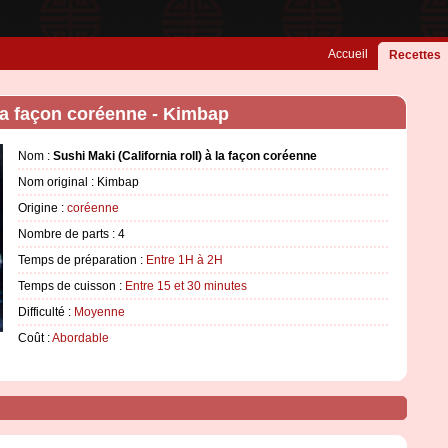
Accueil
Recettes
à la façon coréenne - Kimbap
Nom :
Sushi Maki (California roll) à la façon coréenne
Nom original : Kimbap
Origine :
coréenne
Nombre de parts :
4
Temps de préparation :
Entre 1H à 2H
Temps de cuisson :
Entre 15 et 30 minutes
Difficulté :
Moyenne
Coût :
Abordable