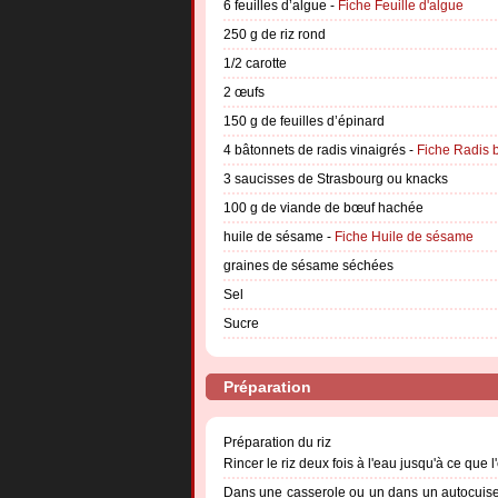
6 feuilles d’algue -
Fiche Feuille d'algue
250 g de riz rond
1/2 carotte
2 œufs
150 g de feuilles d’épinard
4 bâtonnets de radis vinaigrés -
Fiche Radis 
3 saucisses de Strasbourg ou knacks
100 g de viande de bœuf hachée
huile de sésame -
Fiche Huile de sésame
graines de sésame séchées
Sel
Sucre
Préparation
Préparation du riz
Rincer le riz deux fois à l'eau jusqu'à ce que 
Dans une casserole ou un dans un autocuiseur