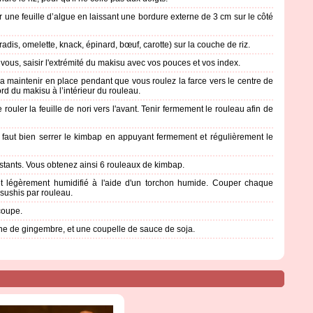
r une feuille d’algue en laissant une bordure externe de 3 cm sur le côté
radis, omelette, knack, épinard, bœuf, carotte) sur la couche de riz.
ous, saisir l'extrémité du makisu avec vos pouces et vos index.
 la maintenir en place pendant que vous roulez la farce vers le centre de
bord du makisu à l’intérieur du rouleau.
ouler la feuille de nori vers l'avant. Tenir fermement le rouleau afin de
l faut bien serrer le kimbap en appuyant fermement et régulièrement le
estants. Vous obtenez ainsi 6 rouleaux de kimbap.
et légèrement humidifié à l'aide d'un torchon humide. Couper chaque
 sushis par rouleau.
coupe.
che de gingembre, et une coupelle de sauce de soja.