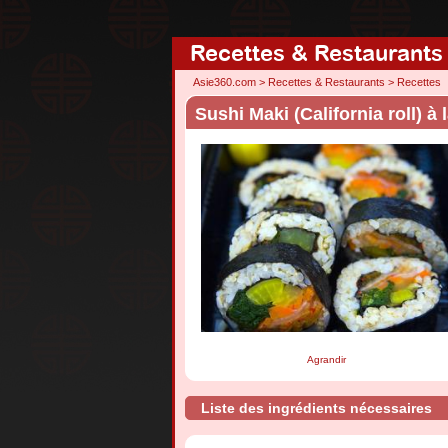
Recettes & Restaurants
Asie360.com
>
Recettes & Restaurants
>
Recettes
Sushi Maki (California roll) 
Agrandir
Liste des ingrédients nécessaires