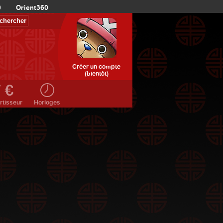
0
Orient360
Créer un compte
(bientôt)
rtisseur
Horloges