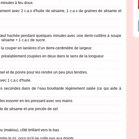
0 minutes à feu doux.
ucement avec 2 c.a.s d'huile de sésame, 1 c.a.s de graines de sésame et
e bœuf hachée pendant quelques minutes avec une demi-cuillère à soupe
e sésame + 1 c.a.c de sucre.
is la couper en lanières d’un demi-centimètre de largeur.
ez préalablement coupées en deux dans le sens de la longueur.
 sel et de poivre pour les rendre un peu plus tendres.
vec 1 c.a.c d'huile.
es secondes dans de l’eau bouillante légèrement salée (ce qui aide à
 les essorer en les pressant avec vos mains.
ile de sésame et une pincée de sel.
ou (makisu), côté brillant vers le bas.
re le riz, pour qu'il ne colle pas aux doigts.