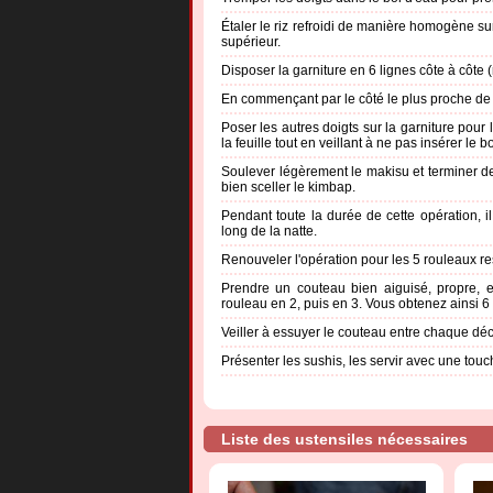
Étaler le riz refroidi de manière homogène su
supérieur.
Disposer la garniture en 6 lignes côte à côte (
En commençant par le côté le plus proche de v
Poser les autres doigts sur la garniture pour
la feuille tout en veillant à ne pas insérer le 
Soulever légèrement le makisu et terminer de r
bien sceller le kimbap.
Pendant toute la durée de cette opération, i
long de la natte.
Renouveler l'opération pour les 5 rouleaux r
Prendre un couteau bien aiguisé, propre, 
rouleau en 2, puis en 3. Vous obtenez ainsi 6
Veiller à essuyer le couteau entre chaque dé
Présenter les sushis, les servir avec une tou
Liste des ustensiles nécessaires