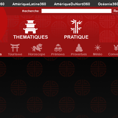
360
AmériqueLatine360
AmériqueDuNord360
Océanie36
Recherche :
THEMATIQUES
PRATIQUE
ts
Tourisme
Horoscope
Prénoms
Proverbes
Météo
Conve