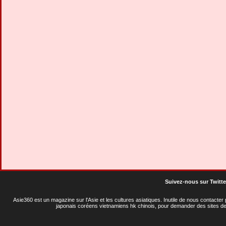
Suivez-nous sur Twitte
Asie360 est un magazine sur l'Asie et les cultures asiatiques
. Inutile de nous contacte
japonais coréens vietnamiens hk chinois, pour demander des sites de