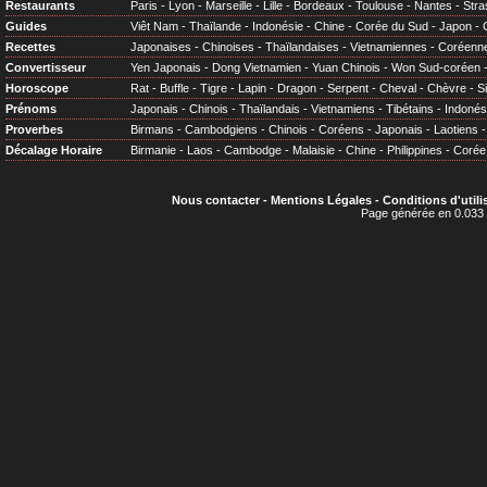
Restaurants
Paris
-
Lyon
-
Marseille
-
Lille
-
Bordeaux
-
Toulouse
-
Nantes
-
Stra
Guides
Viêt Nam
-
Thaïlande
-
Indonésie
-
Chine
-
Corée du Sud
-
Japon
-
Recettes
Japonaises
-
Chinoises
-
Thaïlandaises
-
Vietnamiennes
-
Coréenn
Convertisseur
Yen Japonais
-
Dong Vietnamien
-
Yuan Chinois
-
Won Sud-coréen
Horoscope
Rat
-
Buffle
-
Tigre
-
Lapin
-
Dragon
-
Serpent
-
Cheval
-
Chèvre
-
S
Prénoms
Japonais
-
Chinois
-
Thaïlandais
-
Vietnamiens
-
Tibétains
-
Indonés
Proverbes
Birmans
-
Cambodgiens
-
Chinois
-
Coréens
-
Japonais
-
Laotiens
Décalage Horaire
Birmanie
-
Laos
-
Cambodge
-
Malaisie
-
Chine
-
Philippines
-
Corée
Nous contacter
-
Mentions Légales
-
Conditions d'utili
Page générée en 0.033 