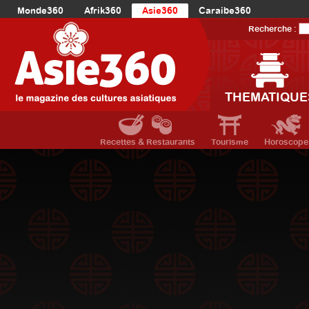
Monde360
Afrik360
Asie360
Caraibe360
Europe360
AmériqueLatine360
AmériqueDuNord360
Recherche :
Océanie360
Orient360
THEMATIQUE
Recettes & Restaurants
Tourisme
Horoscope