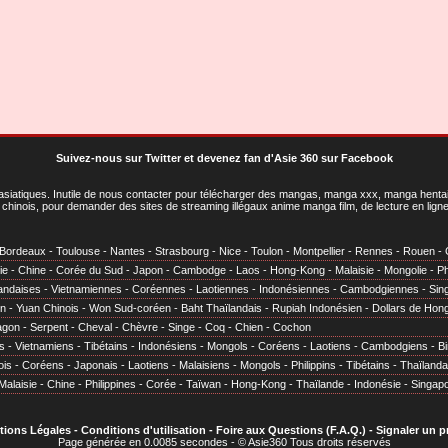
Suivez-nous sur Twitter
et
devenez fan d'Asie 360 sur Facebook
asiatiques
. Inutile de nous contacter pour télécharger des mangas, manga xxx, manga hentai,
chinois, pour demander des sites de streaming illégaux anime manga film, de lecture en li
Bordeaux
-
Toulouse
-
Nantes
-
Strasbourg
-
Nice
-
Toulon
-
Montpellier
-
Rennes
-
Rouen
-
ie
-
Chine
-
Corée du Sud
-
Japon
-
Cambodge
-
Laos
-
Hong-Kong
-
Malaisie
-
Mongolie
-
Ph
andaises
-
Vietnamiennes
-
Coréennes
-
Laotiennes
-
Indonésiennes
-
Cambodgiennes
-
Sin
en
-
Yuan Chinois
-
Won Sud-coréen
-
Baht Thaïlandais
-
Rupiah Indonésien
-
Dollars de Hon
agon
-
Serpent
-
Cheval
-
Chèvre
-
Singe
-
Coq
-
Chien
-
Cochon
s
-
Vietnamiens
-
Tibétains
-
Indonésiens
-
Mongols
-
Coréens
-
Laotiens
-
Cambodgiens
-
B
ois
-
Coréens
-
Japonais
-
Laotiens
-
Malaisiens
-
Mongols
-
Philippins
-
Tibétains
-
Thaïlanda
Malaisie
-
Chine
-
Philippines
-
Corée
-
Taïwan
-
Hong-Kong
-
Thaïlande
-
Indonésie
-
Singap
tions Légales
-
Conditions d'utilisation
-
Foire aux Questions (F.A.Q.)
-
Signaler un 
Page générée en 0.0085 secondes - © Asie360 Tous droits réservés