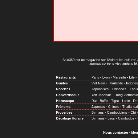
Asie360 est un magazine sur l'Asie et les cultures 
japonais coréens vietnamiens hk 
Restaurants
Paris
-
Lyon
-
Marseille
-
Lille
-
Guides
Viêt Nam
-
Thaïlande
-
Indonés
Recettes
Japonaises
-
Chinoises
-
Thaïl
Convertisseur
Yen Japonais
-
Dong Vietnami
Horoscope
Rat
-
Buffle
-
Tigre
-
Lapin
-
Dr
Prénoms
Japonais
-
Chinois
-
Thaïlandai
Proverbes
Birmans
-
Cambodgiens
-
Chin
Décalage Horaire
Birmanie
-
Laos
-
Cambodge
-
Nous contacter
-
Men