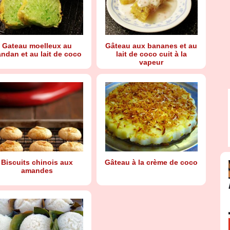
Gateau moelleux au
Gâteau aux bananes et au
ndan et au lait de coco
lait de coco cuit à la
vapeur
Biscuits chinois aux
Gâteau à la crème de coco
amandes