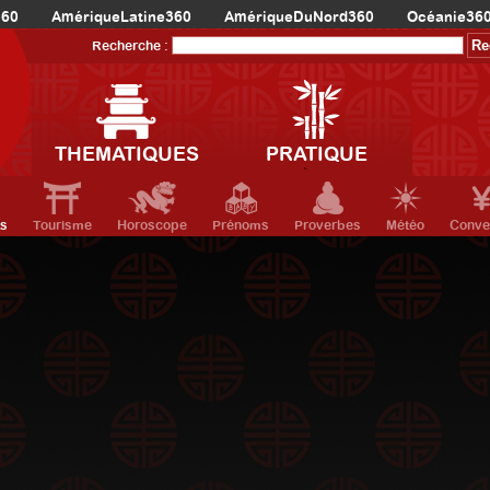
360
AmériqueLatine360
AmériqueDuNord360
Océanie36
Recherche :
THEMATIQUES
PRATIQUE
ts
Tourisme
Horoscope
Prénoms
Proverbes
Météo
Conve