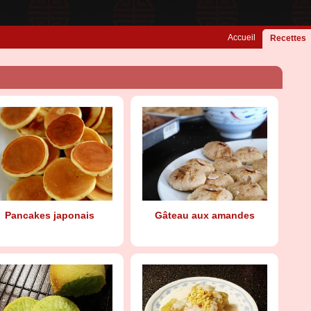
Accueil
Recettes
Pancakes japonais
Gâteau aux amandes