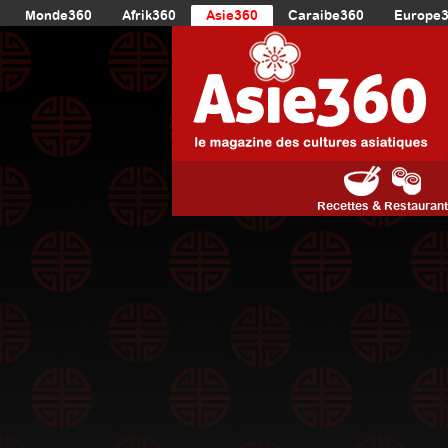
Monde360
Afrik360
Asie360
Caraibe360
Europe
Recettes & Restauran