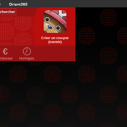
0
Orient360
Créer un compte
(bientôt)
rtisseur
Horloges