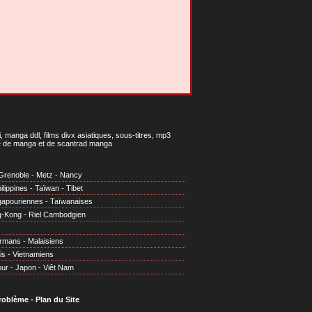
 manga ddl, films divx asiatiques, sous-titres, mp3
gne de manga et de scantrad manga
Grenoble
-
Metz
-
Nancy
ilippines
-
Taïwan
-
Tibet
gapouriennes
-
Taïwanaises
g-Kong
-
Riel Cambodgien
irmans
-
Malaisiens
is
-
Vietnamiens
our
-
Japon
-
Viêt Nam
problème
-
Plan du Site