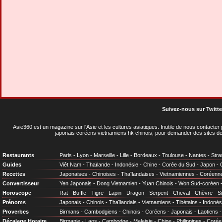
Suivez-nous sur Twitte
Asie360 est un magazine sur l'Asie et les cultures asiatiques
. Inutile de nous contacte
japonais coréens vietnamiens hk chinois, pour demander des sites de
Restaurants
Paris
-
Lyon
-
Marseille
-
Lille
-
Bordeaux
-
Toulouse
-
Nantes
-
Stra
Guides
Viêt Nam
-
Thaïlande
-
Indonésie
-
Chine
-
Corée du Sud
-
Japon
-
Recettes
Japonaises
-
Chinoises
-
Thaïlandaises
-
Vietnamiennes
-
Coréenn
Convertisseur
Yen Japonais
-
Dong Vietnamien
-
Yuan Chinois
-
Won Sud-coréen
Horoscope
Rat
-
Buffle
-
Tigre
-
Lapin
-
Dragon
-
Serpent
-
Cheval
-
Chèvre
-
S
Prénoms
Japonais
-
Chinois
-
Thaïlandais
-
Vietnamiens
-
Tibétains
-
Indonés
Proverbes
Birmans
-
Cambodgiens
-
Chinois
-
Coréens
-
Japonais
-
Laotiens
Décalage Horaire
Birmanie
-
Laos
-
Cambodge
-
Malaisie
-
Chine
-
Philippines
-
Corée