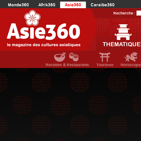
Monde360
Afrik360
Asie360
Caraibe360
Europe360
AmériqueLatine360
AmériqueDuNord360
Recherche :
Océanie360
Orient360
THEMATIQUE
Recettes & Restaurants
Tourisme
Horoscope