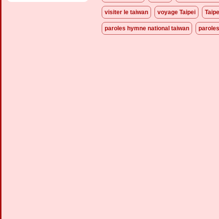
visiter le taiwan
voyage Taipei
Taipe
paroles hymne national taiwan
parole