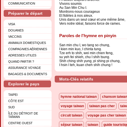
COMMUNICATION
Vivons soumis
Au San Min Chu I.
Montrons-nous courageux
Préparer le départ
Et fidèles à nos aïeux.
Unis dans un seul cœur et une même âme,
Vers notre idéal, faisons force de rames.
VISA
DOUANES
Paroles de l'hymne en pinyin
VACCINS
ANIMAUX DOMESTIQUES
San min chu I, wo tang so chung,
I kien min kuo, I chinta tung.
COMPAGNIES AÉRIENNES
Tze erh to shih, wei min chien feng,
ADRESSES UTILES
su yeh fei shieh, chu I shih tsung.
Shih ching shih yung, pi shing pi chung,
QUAND PARTIR ?
I hsin I teh, kuan cheh shih chung !
ASSURANCE VOYAGE
BAGAGES & DOCUMENTS
Mots-Clés relatifs
Explorer le pays
TAIPEI
hymne national taiwan
chanson taiwan
CÔTE EST
voyage taiwan
taiwan pas cher
taiw
SUD
ÎLE DU DÉTROIT DE
circuit taiwan
voyage pas cher taiwan
TAÏWAN
CENTRE OUEST
séjour taiwan
taiwan
guide touristi