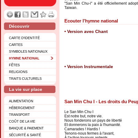
"San Min Chu-i" a été officiellement ado
Taiwan.
Ecouter l'hymne national
Découvrir
Version avec Chant
CARTE D'IDENTITÉ
CARTES
SYMBOLES NATIONAUX
HYMNE NATIONAL
FÊTES
Version Instrumentale
RELIGIONS
TRAITS CULTURELS
La vie sur place
San Min Chu I - Les droits du Peu
ALIMENTATION
HÉBERGEMENT
Le San Min Chu I
TRANSPORT
Est notre but, notre vie.
Nous fonderons un pays de liberté
COÛT DE LA VIE
Et donnerons la paix à l'humanité.
BANQUE & PAIEMENT
Camarades ! Hardis !
Tenons-nous fermes à l'avant,
SÉCURITÉ & SANTÉ
À l'action toujours ardents.