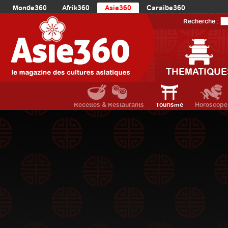
Monde360
Afrik360
Asie360
Caraibe360
Europe360
AmériqueLatine360
AmériqueDuNord360
Recherche :
Océanie360
Orient360
THEMATIQUE
Recettes & Restaurants
Tourisme
Horoscope