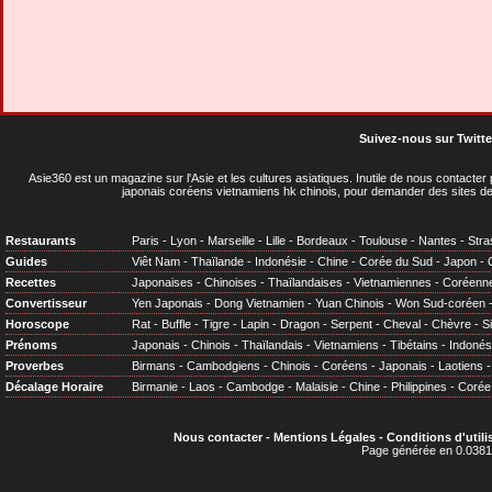
Suivez-nous sur Twitte
Asie360 est un magazine sur l'Asie et les cultures asiatiques
. Inutile de nous contacte
japonais coréens vietnamiens hk chinois, pour demander des sites de
Restaurants
Paris
-
Lyon
-
Marseille
-
Lille
-
Bordeaux
-
Toulouse
-
Nantes
-
Stra
Guides
Viêt Nam
-
Thaïlande
-
Indonésie
-
Chine
-
Corée du Sud
-
Japon
-
Recettes
Japonaises
-
Chinoises
-
Thaïlandaises
-
Vietnamiennes
-
Coréenn
Convertisseur
Yen Japonais
-
Dong Vietnamien
-
Yuan Chinois
-
Won Sud-coréen
Horoscope
Rat
-
Buffle
-
Tigre
-
Lapin
-
Dragon
-
Serpent
-
Cheval
-
Chèvre
-
S
Prénoms
Japonais
-
Chinois
-
Thaïlandais
-
Vietnamiens
-
Tibétains
-
Indonés
Proverbes
Birmans
-
Cambodgiens
-
Chinois
-
Coréens
-
Japonais
-
Laotiens
Décalage Horaire
Birmanie
-
Laos
-
Cambodge
-
Malaisie
-
Chine
-
Philippines
-
Corée
Nous contacter
-
Mentions Légales
-
Conditions d'utili
Page générée en 0.0381