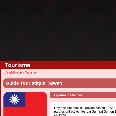
Tourisme
Asie360.com
>
Tourisme
Guide Touristique Taïwan
Hymne national
L'hymne national de Taïwan s'intitule "San
paroles ont été écrites par Sun Yat Sen e
en 1928.