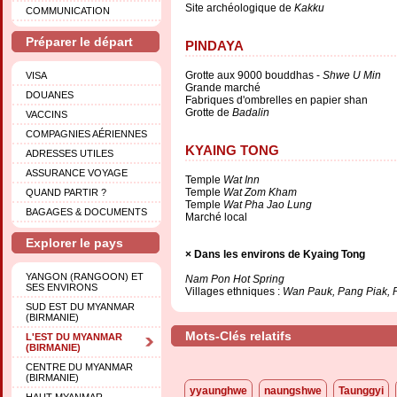
Site archéologique de
Kakku
COMMUNICATION
Préparer le départ
PINDAYA
Grotte aux 9000 bouddhas -
Shwe U Min
VISA
Grande marché
DOUANES
Fabriques d'ombrelles en papier shan
Grotte de
Badalin
VACCINS
COMPAGNIES AÉRIENNES
KYAING TONG
ADRESSES UTILES
ASSURANCE VOYAGE
Temple
Wat Inn
Temple
Wat Zom Kham
QUAND PARTIR ?
Temple
Wat Pha Jao Lung
BAGAGES & DOCUMENTS
Marché local
Explorer le pays
Dans les environs de Kyaing Tong
YANGON (RANGOON) ET
Nam Pon Hot Spring
SES ENVIRONS
Villages ethniques :
Wan Pauk, Pang Piak, 
SUD EST DU MYANMAR
(BIRMANIE)
Mots-Clés relatifs
L'EST DU MYANMAR
(BIRMANIE)
CENTRE DU MYANMAR
(BIRMANIE)
yyaunghwe
naungshwe
Taunggyi
HAUT MYANMAR