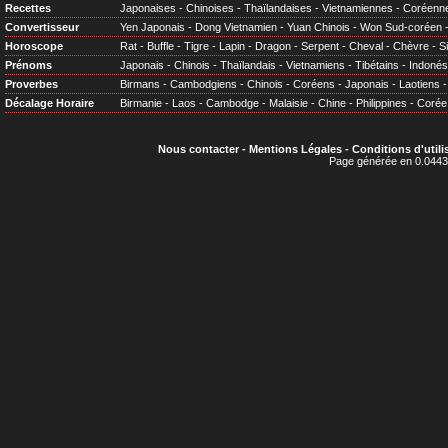
Recettes
Japonaises
-
Chinoises
-
Thaïlandaises
-
Vietnamiennes
-
Coréenn
Convertisseur
Yen Japonais
-
Dong Vietnamien
-
Yuan Chinois
-
Won Sud-coréen
Horoscope
Rat
-
Buffle
-
Tigre
-
Lapin
-
Dragon
-
Serpent
-
Cheval
-
Chèvre
-
S
Prénoms
Japonais
-
Chinois
-
Thaïlandais
-
Vietnamiens
-
Tibétains
-
Indonés
Proverbes
Birmans
-
Cambodgiens
-
Chinois
-
Coréens
-
Japonais
-
Laotiens
Décalage Horaire
Birmanie
-
Laos
-
Cambodge
-
Malaisie
-
Chine
-
Philippines
-
Corée
Nous contacter
-
Mentions Légales
-
Conditions d'utili
Page générée en 0.0443