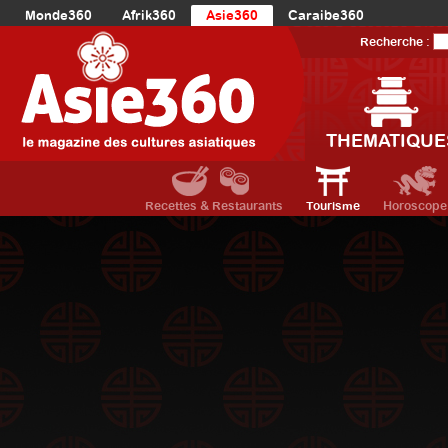
Monde360
Afrik360
Asie360
Caraibe360
Europe360
AmériqueLatine360
AmériqueDuNord360
Recherche :
Océanie360
Orient360
THEMATIQUE
Recettes & Restaurants
Tourisme
Horoscope