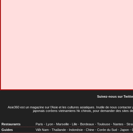
Suivez-nous sur Twitte
Asie360 est un magazine sur l'Asie et les cultures asiatiques
. Inutile de nous contacte
japonais coréens vietnamiens hk chinois, pour demander des sites de
Restaurants
Paris
-
Lyon
-
Marseille
-
Lille
-
Bordeaux
-
Toulouse
-
Nantes
-
Stra
Guides
Viêt Nam
-
Thaïlande
-
Indonésie
-
Chine
-
Corée du Sud
-
Japon
-