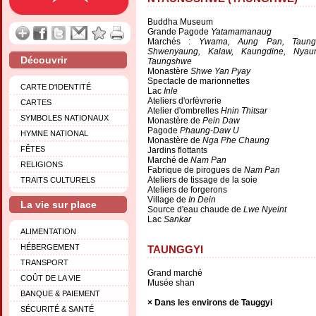
Buddha Museum
Grande Pagode
Yatamamanaug
Marchés :
Ywama, Aung Pan, Taung
Shwenyaung, Kalaw, Kaungdine, Nya
Découvrir
Taungshwe
Monastère
Shwe Yan Pyay
Spectacle de marionnettes
CARTE D'IDENTITÉ
Lac
Inle
Ateliers d'orfèvrerie
CARTES
Atelier d'ombrelles
Hnin Thitsar
SYMBOLES NATIONAUX
Monastère de
Pein Daw
Pagode
Phaung-Daw U
HYMNE NATIONAL
Monastère de
Nga Phe Chaung
FÊTES
Jardins flottants
Marché de
Nam Pan
RELIGIONS
Fabrique de pirogues de
Nam Pan
Ateliers de tissage de la soie
TRAITS CULTURELS
Ateliers de forgerons
Village de
In Dein
La vie sur place
Source d'eau chaude de
Lwe Nyeint
Lac
Sankar
ALIMENTATION
HÉBERGEMENT
TAUNGGYI
TRANSPORT
Grand marché
COÛT DE LA VIE
Musée shan
BANQUE & PAIEMENT
Dans les environs de Tauggyi
SÉCURITÉ & SANTÉ