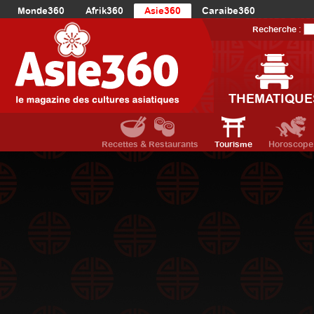
Monde360
Afrik360
Asie360
Caraibe360
Europe360
AmériqueLatine360
AmériqueDuNord360
Recherche :
Océanie360
Orient360
THEMATIQUE
Recettes & Restaurants
Tourisme
Horoscope