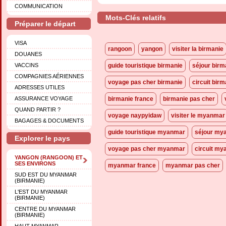
COMMUNICATION
Mots-Clés relatifs
Préparer le départ
VISA
rangoon
yangon
visiter la birmanie
DOUANES
VACCINS
guide touristique birmanie
séjour birm
COMPAGNIES AÉRIENNES
voyage pas cher birmanie
circuit birm
ADRESSES UTILES
ASSURANCE VOYAGE
birmanie france
birmanie pas cher
QUAND PARTIR ?
voyage naypyidaw
visiter le myanmar
BAGAGES & DOCUMENTS
guide touristique myanmar
séjour my
Explorer le pays
voyage pas cher myanmar
circuit m
YANGON (RANGOON) ET
SES ENVIRONS
myanmar france
myanmar pas cher
SUD EST DU MYANMAR
(BIRMANIE)
L'EST DU MYANMAR
(BIRMANIE)
CENTRE DU MYANMAR
(BIRMANIE)
HAUT MYANMAR