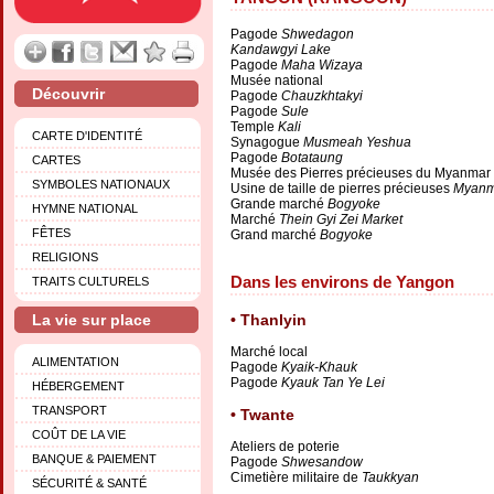
Pagode
Shwedagon
Kandawgyi Lake
Pagode
Maha Wizaya
Musée national
Découvrir
Pagode
Chauzkhtakyi
Pagode
Sule
Temple
Kali
CARTE D'IDENTITÉ
Synagogue
Musmeah Yeshua
Pagode
Botataung
CARTES
Musée des Pierres précieuses du Myanmar
SYMBOLES NATIONAUX
Usine de taille de pierres précieuses
Myanma
Grande marché
Bogyoke
HYMNE NATIONAL
Marché
Thein Gyi Zei Market
FÊTES
Grand marché
Bogyoke
RELIGIONS
Dans les environs de Yangon
TRAITS CULTURELS
La vie sur place
Thanlyin
Marché local
ALIMENTATION
Pagode
Kyaik-Khauk
Pagode
Kyauk Tan Ye Lei
HÉBERGEMENT
TRANSPORT
Twante
COÛT DE LA VIE
Ateliers de poterie
BANQUE & PAIEMENT
Pagode
Shwesandow
Cimetière militaire de
Taukkyan
SÉCURITÉ & SANTÉ