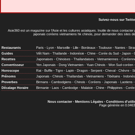
Suivez-nous sur Twitte
Asie360 est un magazine sur l'Asie et les cultures asiatiques
. Inutile de nous contacte
japonais coréens vietnamiens hk chinois, pour demander des sites de
Restaurants
Paris
-
Lyon
-
Marseille
-
Lille
-
Bordeaux
-
Toulouse
-
Nantes
-
Stra
Guides
Viêt Nam
-
Thaïlande
-
Indonésie
-
Chine
-
Corée du Sud
-
Japon
-
Recettes
Japonaises
-
Chinoises
-
Thaïlandaises
-
Vietnamiennes
-
Coréenn
Convertisseur
Yen Japonais
-
Dong Vietnamien
-
Yuan Chinois
-
Won Sud-coréen
Horoscope
Rat
-
Buffle
-
Tigre
-
Lapin
-
Dragon
-
Serpent
-
Cheval
-
Chèvre
-
S
Prénoms
Japonais
-
Chinois
-
Thaïlandais
-
Vietnamiens
-
Tibétains
-
Indonés
Proverbes
Birmans
-
Cambodgiens
-
Chinois
-
Coréens
-
Japonais
-
Laotiens
Décalage Horaire
Birmanie
-
Laos
-
Cambodge
-
Malaisie
-
Chine
-
Philippines
-
Corée
Nous contacter
-
Mentions Légales
-
Conditions d'utili
Page générée en 0.0463