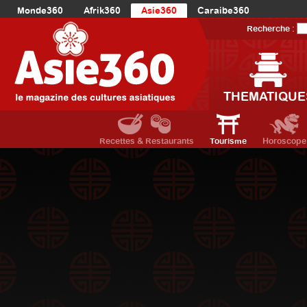
Monde360
Afrik360
Asie360
Caraibe360
Europe360
AmériqueLatine360
AmériqueDuNord360
Recherche :
Océanie360
Orient360
THEMATIQUE
Recettes & Restaurants
Tourisme
Horoscope