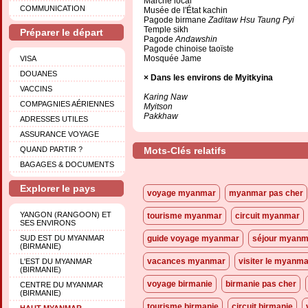
Marché local
COMMUNICATION
Musée de l'État kachin
Pagode birmane
Zaditaw Hsu Taung Pyi
Temple sikh
Préparer le départ
Pagode
Andawshin
Pagode chinoise taoïste
Mosquée Jame
VISA
DOUANES
Dans les environs de Myitkyina
VACCINS
Karing Naw
COMPAGNIES AÉRIENNES
Myitson
Pakkhaw
ADRESSES UTILES
ASSURANCE VOYAGE
QUAND PARTIR ?
Mots-Clés relatifs
BAGAGES & DOCUMENTS
Explorer le pays
voyage myanmar
myanmar pas cher
YANGON (RANGOON) ET
tourisme myanmar
circuit myanmar
SES ENVIRONS
SUD EST DU MYANMAR
guide voyage myanmar
séjour myanm
(BIRMANIE)
vacances myanmar
visiter le myanm
L'EST DU MYANMAR
(BIRMANIE)
voyage birmanie
birmanie pas cher
CENTRE DU MYANMAR
(BIRMANIE)
tourisme birmanie
circuit birmanie
HAUT MYANMAR