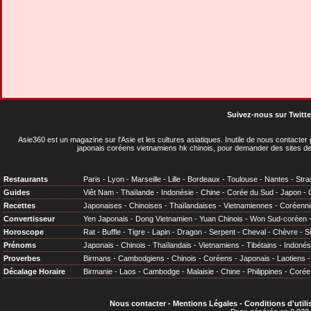
Suivez-nous sur Twitte
Asie360 est un magazine sur l'Asie et les cultures asiatiques
. Inutile de nous contacte
japonais coréens vietnamiens hk chinois, pour demander des sites de
Restaurants
Paris
-
Lyon
-
Marseille
-
Lille
-
Bordeaux
-
Toulouse
-
Nantes
-
Stra
Guides
Viêt Nam
-
Thaïlande
-
Indonésie
-
Chine
-
Corée du Sud
-
Japon
-
Recettes
Japonaises
-
Chinoises
-
Thaïlandaises
-
Vietnamiennes
-
Coréenn
Convertisseur
Yen Japonais
-
Dong Vietnamien
-
Yuan Chinois
-
Won Sud-coréen
Horoscope
Rat
-
Buffle
-
Tigre
-
Lapin
-
Dragon
-
Serpent
-
Cheval
-
Chèvre
-
S
Prénoms
Japonais
-
Chinois
-
Thaïlandais
-
Vietnamiens
-
Tibétains
-
Indonés
Proverbes
Birmans
-
Cambodgiens
-
Chinois
-
Coréens
-
Japonais
-
Laotiens
Décalage Horaire
Birmanie
-
Laos
-
Cambodge
-
Malaisie
-
Chine
-
Philippines
-
Corée
Nous contacter
-
Mentions Légales
-
Conditions d'utili