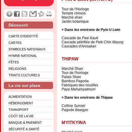
Tour de l'Horloge
Temple chinois
Marché shan
Jardin botanique
Découvrir
Dans les environs de Pyin U Lwin
CARTE D'IDENTITÉ
Cascade de
Pwe Kauk
Cascade pétrifiée de
Peik Chin Maung
CARTES
Cascades d'
Anisakan
SYMBOLES NATIONAUX
HYMNE NATIONAL
THIPAW
FÊTES
Marché Shan
RELIGIONS
Tour de l'horloge
TRAITS CULTURELS
Palais Shan
Bamboo Pagoda
La vie sur place
Fabriques des nouilles
Paya Mahamyatmuni
ALIMENTATION
Dans les environs de Thipaw
HÉBERGEMENT
Colline
Sunset
TRANSPORT
Pagode
Bawgyo
COÛT DE LA VIE
MYITKYINA
BANQUE & PAIEMENT
SÉCURITÉ & SANTÉ