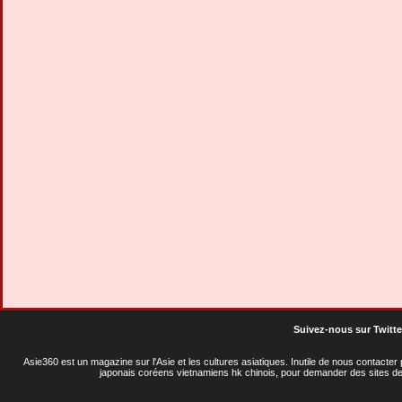
Suivez-nous sur Twitte
Asie360 est un magazine sur l'Asie et les cultures asiatiques
. Inutile de nous contacte
japonais coréens vietnamiens hk chinois, pour demander des sites de