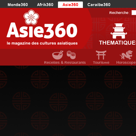
Monde360
Afrik360
Asie360
Caraibe360
Europe360
AmériqueLatine360
AmériqueDuNord360
Recherche :
Océanie360
Orient360
THEMATIQUE
Recettes & Restaurants
Tourisme
Horoscope