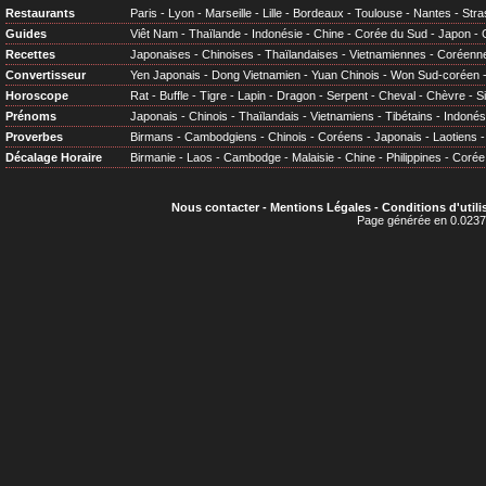
Restaurants
Paris
-
Lyon
-
Marseille
-
Lille
-
Bordeaux
-
Toulouse
-
Nantes
-
Stra
Guides
Viêt Nam
-
Thaïlande
-
Indonésie
-
Chine
-
Corée du Sud
-
Japon
-
Recettes
Japonaises
-
Chinoises
-
Thaïlandaises
-
Vietnamiennes
-
Coréenn
Convertisseur
Yen Japonais
-
Dong Vietnamien
-
Yuan Chinois
-
Won Sud-coréen
Horoscope
Rat
-
Buffle
-
Tigre
-
Lapin
-
Dragon
-
Serpent
-
Cheval
-
Chèvre
-
S
Prénoms
Japonais
-
Chinois
-
Thaïlandais
-
Vietnamiens
-
Tibétains
-
Indonés
Proverbes
Birmans
-
Cambodgiens
-
Chinois
-
Coréens
-
Japonais
-
Laotiens
Décalage Horaire
Birmanie
-
Laos
-
Cambodge
-
Malaisie
-
Chine
-
Philippines
-
Corée
Nous contacter
-
Mentions Légales
-
Conditions d'utili
Page générée en 0.0237